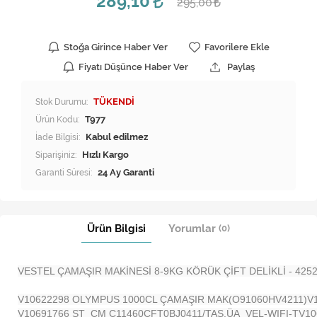
289,10
295,00
Stoğa Girince Haber Ver
Favorilere Ekle
Fiyatı Düşünce Haber Ver
Paylaş
Stok Durumu:
TÜKENDİ
Ürün Kodu:
T977
İade Bilgisi:
Siparişiniz:
Hızlı Kargo
Garanti Süresi:
24 Ay Garanti
Ürün Bilgisi
Yorumlar
(0)
VESTEL ÇAMAŞIR MAKİNESİ 8-9KG KÖRÜK ÇİFT DELİKLİ - 425
V10622298 OLYMPUS 1000CL ÇAMAŞIR MAK(O91060HV4211)
V
V10691766 ST_ÇM C11460CFT0BJ0411/TAS.ÜA_VEL-WIFI-T
V10