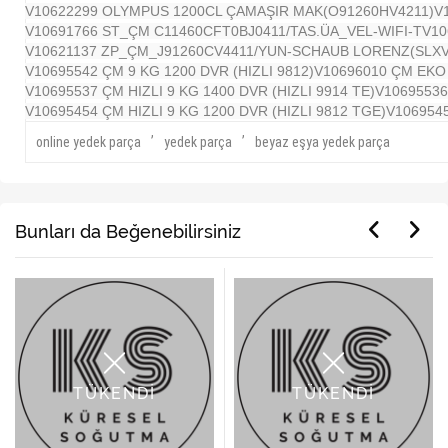
V10622299 OLYMPUS 1200CL ÇAMAŞIR MAK(O91260HV4211)
V
V10691766 ST_ÇM C11460CFT0BJ0411/TAS.ÜA_VEL-WIFI-T
V10
V10621137 ZP_ÇM_J91260CV4411/YUN-SCHAUB LORENZ(SLX
V10695542 ÇM 9 KG 1200 DVR (HIZLI 9812)
V10696010 ÇM EKO 
V10695537 ÇM HIZLI 9 KG 1400 DVR (HIZLI 9914 TE)
V10695536 
V10695454 ÇM HIZLI 9 KG 1200 DVR (HIZLI 9812 TGE)
V1069545
,
,
online yedek parça
yedek parça
beyaz eşya yedek parça
Bunları da Beğenebilirsiniz
TÜKENDİ
TÜKENDİ