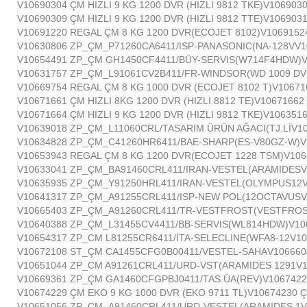
V10690304 ÇM HIZLI 9 KG 1200 DVR (HIZLI 9812 TKE)
V1069030
V10690309 ÇM HIZLI 9 KG 1200 DVR (HIZLI 9812 TTE)
V1069031
V10691220 REGAL ÇM 8 KG 1200 DVR(ECOJET 8102)
V1069152
V10630806 ZP_ÇM_P71260CA6411/ISP-PANASONIC(NA-128V
V1
V10654491 ZP_ÇM GH1450CF4411/BÜY-SERVIS(W714F4HDW)
V10631757 ZP_ÇM_L91061CV2B411/FR-WINDSOR(WD 1009 D
V
V10669754 REGAL ÇM 8 KG 1000 DVR (ECOJET 8102 T)
V10671
V10671661 ÇM HIZLI 8KG 1200 DVR (HIZLI 8812 TE)
V10671662 
V10671664 ÇM HIZLI 9 KG 1200 DVR (HIZLI 9812 TKE)
V106351
V10639018 ZP_ÇM_L11060CRL/TASARIM ÜRÜN AĞACI(TJ.Lİ
V1
V10634828 ZP_ÇM_C41260HR6411/BAE-SHARP(ES-V80GZ-W)
V
V10653943 REGAL ÇM 8 KG 1200 DVR(ECOJET 1228 TSM)
V106
V10633041 ZP_ÇM_BA91460CRL411/IRAN-VESTEL(ARAMIDES
V
V10635935 ZP_ÇM_Y91250HRL411/IRAN-VESTEL(OLYMPUS12
V10641317 ZP_ÇM_A91255CRL411/ISP-NEW POL(12OCTAVUS
V
V10665403 ZP_ÇM_A91260CRL411/TR-VESTFROST(VESTFRO
V10640388 ZP_ÇM_L31455CV4411/BB-SERVIS(WL814HDW)
V10
V10654317 ZP_CM L81255CR6411/İTA-SELECLINE(WFA8-12
V1
V10672108 ST_ÇM CA1455CFG0B00411/VESTEL-SAHA
V106660
V10651044 ZP_CM A91261CRL411/URD-VST(ARAMIDES 1291
V
V10669361 ZP_ÇM GA1460CFGPBJ0411/TAS.ÜA(REV)
V1067422
V10674229 ÇM EKO 9 KG 1000 DVR (EKO 9711 TL)
V10674230 Ç
V10651056 ZP_CM_A91460CRL411/URD-VESTEL(ARAMIDES 1
V