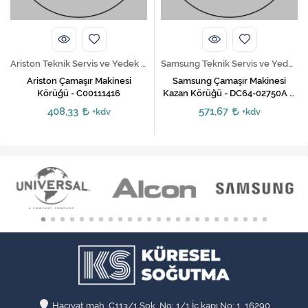
Ariston Teknik Servis ve Yedek Parça Hizmetleri
Samsung Teknik Servis ve Yedek Parça Hizmetleri
Ariston Çamaşır Makinesi
Samsung Çamaşır Makinesi
Körüğü - C00111416
Kazan Körüğü - DC64-02750A /
DC64-02888A
408,33
571,67
+kdv
+kdv
Hacıvat mah. C113/1 Sok. No: 1/1 İç kapı No: 1, 16290