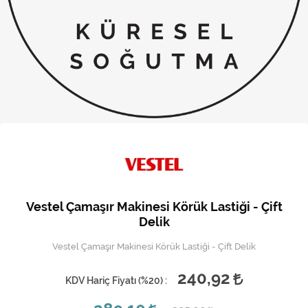
Kireç Önleme Ve Temizlik
Klima
Kombi
Kondansatör
Küçük Ev Aletleri
Musluk
Rezistanslar
Vestel Çamaşır Makinesi Körük Lastiği - Çift
Soğutma Sistemleri
Delik
Vestel Çamaşır Makinesi Körük Lastiği - Çift Delik
Şofben ve Termosifon
240,92
KDV Hariç Fiyatı (
%20
) :