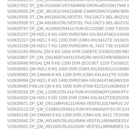
V10617922 ST_ÇM-O11048CV4/TASARIM ÜRÜN AĞ
V10617948 
V10628835 ZP_ÇM_J81261CV4411/BAE-CAMPOMATIC(WM 909
V10629335 ST_ÇM-A91260CRL/VESTEL TAS.ÜA(TJ-SEL-BUZ
V1
V10629338 ST_ÇM-A91061CRL/VESTEL TAS.ÜA(TJ-SEL-BUZ
V1
V10625797 ZP_ÇM_A11060CR4411/YUN-ELCO(WE-1280 TJ)
V10
V10631237 ÇM HIZLI 8 KG 1400 DVR(CMH-XXL8414TAE)
V10630
V10631317 ÇM HIZLI 9 KG 1200 DVR (CMH-XXL9412TE )
V10631
V10631239 ÇM HIZLI 7 KG 1200 DVR(CMH-XL 7412 TSE )
V1063
V10632165 REGAL ÇM 8 KG 1000 DVR (1008TE )
V10632189 RE
V10623807 ZP_ÇM_O91460CV4411/İSVİÇRE-MIOSTAR(VE800
V
V10635648 REGAL ÇM 9 KG 1200 DVR (ECOJET 1229 T)
V10622
V10636991 ÇM HIZLI 8 KG 1000 DVR (CMH-XXL8310CL)
V106369
V10636992 ÇM ZAMAN 8 KG 1200 DVR (CMH-XXL8412TE )
V106
V10636994 ÇM HIZLI 8 KG 1400 DVR(CMH-XXL8414TAE)AN
V10
V10638483 FINLUX ÇM 8 KG 1000 DVR (FXW 8121)
V10638493 
V10633216 ZP_ÇM_L11061CRL411/YUN-HYUNDAI(HY10AN-9T
V
V10642620 ÇM HIZLI 9 KG 1200 DVR (CMH-XXL9412TGE)S
V106
V10628671 ZP_ÇM_O91248HV4211/İRAN-VESTEL(OLYMPUS 1
V
V10633213 ZP_ÇM_C10861CR4411/YUN-HYUNDAI(HY10-9TJ)
V
V10652138 ÇM ZAMAN 8 KG 1200 DVR (CMH-XXL 8412 TE)
V10
V10633042 ZP_ÇM_A91460CRL411/IRAN-VESTEL(ARAMIDES1
V
V10629822 ZP_ÇM_A91260CRL411/GÜR-VESTEL(ARAMIDES 1