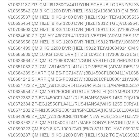
V10621137 ZP_ÇM_J91260CV4411/YUN-SCHAUB LORENZ(SLX
V10695542 ÇM 9 KG 1200 DVR (HIZLI 9812)
V10696010 ÇM EKO 
V10695537 ÇM HIZLI 9 KG 1400 DVR (HIZLI 9914 TE)
V10695536 
V10695454 ÇM HIZLI 9 KG 1200 DVR (HIZLI 9812 TGE)
V1069648
V10706503 ÇM HIZLI 9 KG 1400 DVR (HIZLI 9914 TXT)
V106725
V10634690 ZP_ÇM A91460CRL411/GUR-VESTEL(ARAMIDES 1
V
V10686956 ÇM HIZLI 9 KG 1200 DVR (HIZLI 9812 TME)
V1068695
V10684499 ÇM 9 KG 1200 DVR (HIZLI 9912 TE)
V10684914 ÇM 9
V10685589 ÇM 10 KG 1200 DVR (HIZLI 10912 TT)
V10682721 S
V10623864 ZP_ÇM_O21060CV4411/GUR-VESTEL(OLYMPUS100
V10651053 ZP_CM_A91460CRL411/URD-VESTEL(ARAMIDES 1
V
V10684239 SHARP ÇM ES-FC7143W (BB1450CFLB00411)
V1068
V10684242 SHARP ÇM ES-FC9123W (BB1261CFLB000411)
V106
V10634722 ZP_ÇM_A91260CRL411/GUR-VESTEL(ARAMIDES12
V10635954 ZP_ÇM Y91250CRL411/GUR-VESTEL(OLYMPUS 12
V
V10672382 ZP-EG1450CFLA411/RUS-HANSA(WHS 1450 DJ)
V10
V10672384 ZP-EG1255CFLA411/RUS-HANSA(WHS 1255 DJR)
V1
V10674282 ZP-NI1055CF2C00411/İSP-EDESA(HOME-L8110A
V1
V10642699 ZP_ÇM_A11250CRL411/ISP-NEW POL(12SEPTIJE
V1
V10633762 ZP_ÇM A11050CRL411/MAKEDONYA-FAVORIT(MPL
V10690223 ÇM EKO 8 KG 1000 DVR (EKO 8711 TGLY)
V1069026
V10690287 ÇM HIZLI 9 KG 1200 DVR (HIZLI 9812 TGE)
V1069028