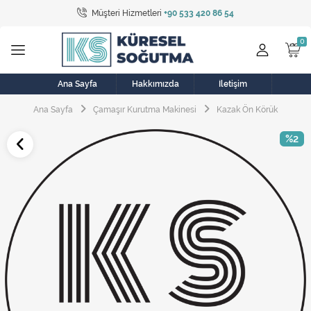
Müşteri Hizmetleri
+90 533 420 86 54
Tüm Kategoriler
Bulaşık Makinesi
Buzdolabı
Ana Sayfa
Hakkımızda
İletişim
Ana Sayfa
Çamaşır Kurutma Makinesi
Kazak Ön Körük
Çamaşır Kurutma Makinesi
%2
Çamaşır Makinesi
Doğalgaz Sobası
Elektrikli Aksamlar
Elektrikli Süpürge
Fan
Fırın, Ocak ve Aspiratör