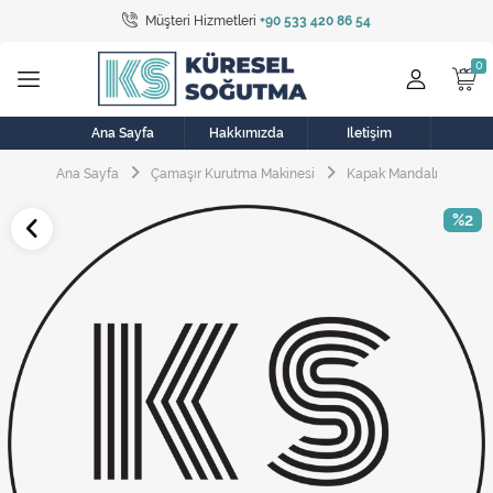
Müşteri Hizmetleri
+90 533 420 86 54
Tüm Kategoriler
Bulaşık Makinesi
Buzdolabı
Ana Sayfa
Hakkımızda
İletişim
Ana Sayfa
Çamaşır Kurutma Makinesi
Kapak Mandalı
Çamaşır Kurutma Makinesi
%2
Çamaşır Makinesi
Doğalgaz Sobası
Elektrikli Aksamlar
Elektrikli Süpürge
Fan
Fırın, Ocak ve Aspiratör