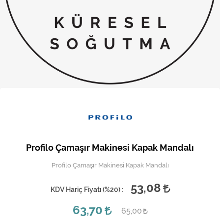
Kireç Önleme Ve Temizlik
Klima
Kombi
Kondansatör
Küçük Ev Aletleri
Musluk
Rezistanslar
Profilo Çamaşır Makinesi Kapak Mandalı
Soğutma Sistemleri
Profilo Çamaşır Makinesi Kapak Mandalı
Şofben ve Termosifon
53,08
KDV Hariç Fiyatı (
%20
) :
63,70
65,00