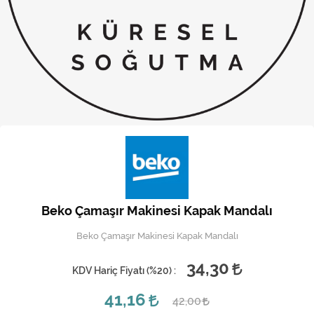
Kireç Önleme Ve Temizlik
Klima
Kombi
Kondansatör
Küçük Ev Aletleri
Musluk
Rezistanslar
Beko Çamaşır Makinesi Kapak Mandalı
Soğutma Sistemleri
Beko Çamaşır Makinesi Kapak Mandalı
Şofben ve Termosifon
34,30
KDV Hariç Fiyatı (
%20
) :
41,16
42,00