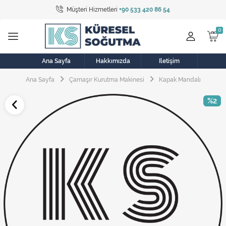
Müşteri Hizmetleri
+90 533 420 86 54
Tüm Kategoriler
Bulaşık Makinesi
Buzdolabı
Ana Sayfa
Hakkımızda
İletişim
Ana Sayfa
Çamaşır Kurutma Makinesi
Kapak Mandalı
Çamaşır Kurutma Makinesi
%2
Çamaşır Makinesi
Doğalgaz Sobası
Elektrikli Aksamlar
Elektrikli Süpürge
Fan
Fırın, Ocak ve Aspiratör