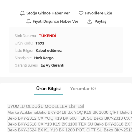
Stoğa Girince Haber Ver
Favorilere Ekle
Fiyatı Düşünce Haber Ver
Paylaş
Stok Durumu:
TÜKENDİ
Ürün Kodu:
T672
İade Bilgisi:
Siparişiniz:
Hızlı Kargo
Garanti Süresi:
24 Ay Garanti
Ürün Bilgisi
Yorumlar
(0)
UYUMLU OLDUĞU MODELLER LİSTESİ
Marka Açıklama
Beko BKY-2418 BX YOÇ K19 BK 1000 ÇİFT
Beko 
Beko BKY-2312 CX YOÇ K19 BK 600 TEK SU
Beko BKY-2313 CX
Beko BKY-2518 CX Y19 K19 BK 1100 TEK SU
Beko BKY-2618 BX 
Beko BKY-2524 BX K1 Y19 BK 1200 POT. ÇİFT SU
Beko BKY-251