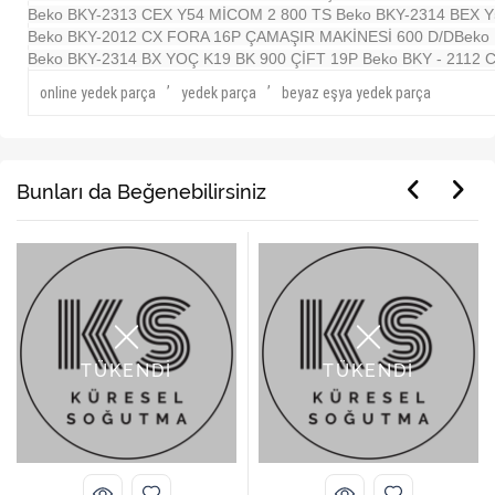
Beko BKY-2313 CEX Y54 MİCOM 2 800 TS
Beko BKY-2314 BEX 
Beko BKY-2012 CX FORA 16P ÇAMAŞIR MAKİNESİ 600 D/D
Beko
Beko BKY-2314 BX YOÇ K19 BK 900 ÇİFT 19P
Beko BKY - 2112 
,
,
online yedek parça
yedek parça
beyaz eşya yedek parça
Bunları da Beğenebilirsiniz
TÜKENDİ
TÜKENDİ