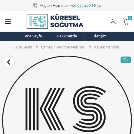
Müşteri Hizmetleri
+90 533 420 86 54
Tüm Kategoriler
Bulaşık Makinesi
Buzdolabı
Ana Sayfa
Hakkımızda
İletişim
Ana Sayfa
Çamaşır Kurutma Makinesi
Kapak Mandalı
Çamaşır Kurutma Makinesi
%2
Çamaşır Makinesi
Doğalgaz Sobası
Elektrikli Aksamlar
Elektrikli Süpürge
Fan
Fırın, Ocak ve Aspiratör