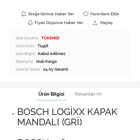
Stoğa Girince Haber Ver
Favorilere Ekle
Fiyatı Düşünce Haber Ver
Paylaş
Stok Durumu:
TÜKENDİ
Ürün Kodu:
T1456
İade Bilgisi:
Siparişiniz:
Hızlı Kargo
Garanti Süresi:
24 Ay Garanti
Ürün Bilgisi
Yorumlar
(0)
BOSCH LOGİXX KAPAK
MANDALI (GRİ)