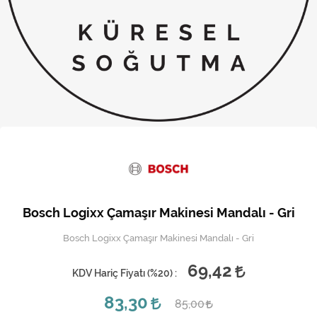
Kireç Önleme Ve Temizlik
Klima
Kombi
Kondansatör
Küçük Ev Aletleri
Musluk
Rezistanslar
Bosch Logixx Çamaşır Makinesi Mandalı - Gri
Soğutma Sistemleri
Bosch Logixx Çamaşır Makinesi Mandalı - Gri
Şofben ve Termosifon
69,42
KDV Hariç Fiyatı (
%20
) :
83,30
85,00