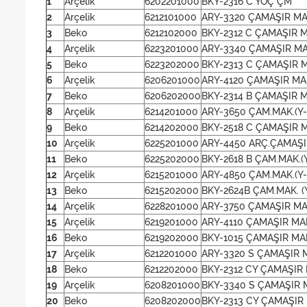
1
Arçelik
6202201000
BKY-2316 C YOÇ ÇM
2
Arçelik
6212101000
ARY-3320 ÇAMAŞIR MA
3
Beko
6212102000
BKY-2312 C ÇAMAŞIR 
4
Arçelik
6223201000
ARY-3340 ÇAMAŞIR MA
5
Beko
6223202000
BKY-2313 C ÇAMAŞIR 
6
Arçelik
6206201000
ARY-4120 ÇAMAŞIR MA
7
Beko
6206202000
BKY-2314 B ÇAMAŞIR M
8
Arçelik
6214201000
ARY-3650 ÇAM.MAK.(Y-
9
Beko
6214202000
BKY-2518 C ÇAMAŞIR M
10
Arçelik
6225201000
ARY-4450 ARÇ.ÇAMAŞIR
11
Beko
6225202000
BKY-2618 B ÇAM.MAK.(
12
Arçelik
6215201000
ARY-4850 ÇAM.MAK.(Y-
13
Beko
6215202000
BKY-2624B ÇAM.MAK. (Y
14
Arçelik
6228201000
ARY-3750 ÇAMAŞIR MAK
15
Arçelik
6219201000
ARY-4110 ÇAMAŞIR MAK
16
Beko
6219202000
BKY-1015 ÇAMAŞIR MAK
17
Arçelik
6212201000
ARY-3320 S ÇAMAŞIR 
18
Beko
6212202000
BKY-2312 CY ÇAMAŞIR
19
Arçelik
6208201000
BKY-3340 S ÇAMAŞIR 
20
Beko
6208202000
BKY-2313 CY ÇAMAŞIR