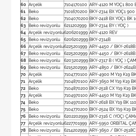
60
Arçelik
7104170100
ARY-4120 M YOÇ1 800 
61
Beko
7101670200
BKY-2314 BX YOÇ1 900
62
Beko
7104070200
BKY-2418 BX YOÇ1 BK 
63
Beko revizyonlu
6211202999
BKY-2314 BY ( YOÇ )
64
Arçelik revizyonlu
6206201999
ARY-4120 REV
65
Beko revizyonlu
6206202999
BKY-2314B
66
Arçelik revizyonlu
6225201999
ARY-4450 / BKY-2618B
67
Beko revizyonlu
6225202999
ARY-4450 / BKY-2618B
68
Beko revizyonlu
6203202999
BKY-2317 B ( YOÇ ) Ç
69
Beko revizyonlu
6215202999
ARY-4850 / BKY-2624B
70
Arçelik
7104770100
ARY-4900 M Y19 K19 B
71
Arçelik
7104870100
ARY-3650 M Y19 K19 BK
72
Beko
7104870200
BKY-2518 CX Y19 K19 B
73
Arçelik
7104970100
ARY-4450 M Y19 K19 BK
74
Beko
7104970200
BKY-2618 BX Y19 BK 11
75
Beko
7104770200
BKY-2524 BX Y19 K19 B
76
Beko revizyonlu
6202202999
BKY-2316 C (YOÇ) ÇAM
77
Arçelik revizyonlu
6227701999
ARY-5950 ORBİTAL ÇA
78
Beko revizyonlu
6214202999
ARY-3650 / BKY-2518C 