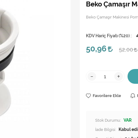
Beko Çamaşır M
Beko Çamaşır Makinesi Po
KDV Hariç Fiyatı (
%20
) :
50,96
52,00
-
+
Favorilere Ekle
Stok Durumu:
VAR
İade Bilgisi: