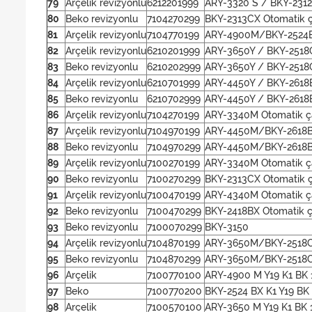
79
Arçelik revizyonlu
6212201999
ARY-3320 S / BKY-231
80
Beko revizyonlu
7104270299
BKY-2313CX Otomatik ç
81
Arçelik revizyonlu
7104770199
ARY-4900M/BKY-2524BX
82
Arçelik revizyonlu
6210201999
ARY-3650Y / BKY-2518
83
Beko revizyonlu
6210202999
ARY-3650Y / BKY-2518
84
Arçelik revizyonlu
6210701999
ARY-4450Y / BKY-2618B
85
Beko revizyonlu
6210702999
ARY-4450Y / BKY-2618B
86
Arçelik revizyonlu
7104270199
ARY-3340M Otomatik ç
87
Arçelik revizyonlu
7104970199
ARY-4450M/BKY-2618BX
88
Beko revizyonlu
7104970299
ARY-4450M/BKY-2618BX
89
Arçelik revizyonlu
7100270199
ARY-3340M Otomatik ç
90
Beko revizyonlu
7100270299
BKY-2313CX Otomatik ç
91
Arçelik revizyonlu
7100470199
ARY-4340M Otomatik ç
92
Beko revizyonlu
7100470299
BKY-2418BX Otomatik ç
93
Beko revizyonlu
7100070299
BKY-3150
94
Arçelik revizyonlu
7104870199
ARY-3650M/BKY-2518CX
95
Beko revizyonlu
7104870299
ARY-3650M/BKY-2518CX
96
Arçelik
7100770100
ARY-4900 M Y19 K1 BK 
97
Beko
7100770200
BKY-2524 BX K1 Y19 BK
98
Arçelik
7100570100
ARY-3650 M Y19 K1 BK 