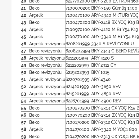
40
Beko
6227702000
BKY-3200 EXTRON 160
41
Beko
7100070200
BKY-3150 Gümüş 1400 
42
Arçelik
7100470100
ARY-4340 M (TUR) YOÇ
43
Beko
7100470200
BKY-2418 BX YOÇ K19 
44
Arçelik
7100970100
ARY-4120 M B1 Y54 K19
45
Arçelik
7100270100
ARY-3340 M B1 Y54 K1
46
Arçelik revizyonlu
6208201999
3340 S REVİZYONLU
47
Beko revizyonlu
6208202999
BKY 2343 C BEKO REV
48
Arçelik revizyonlu
6211201999
ARY 4120 S
49
Beko revizyonlu
6212202999
BKY 2312 CY
50
Beko revizyonlu
6219202999
BKY 1015
51
Arçelik revizyonlu
6220701999
ARY 4340
52
Arçelik revizyonlu
6214201999
ARY-3650 REV
53
Arçelik revizyonlu
6215201999
ARY-4850 REV
54
Arçelik revizyonlu
6226701999
ARY-4900 REV
55
Beko
7100270200
BKY-2313 CX YOÇ K19 
56
Beko
7100370200
BKY-2314 BX YOÇ K19 
57
Beko
7100170200
BKY-2312 CX YOÇ K19 
58
Arçelik
7104270100
ARY-3340 M YOÇ1 800
59
Beko
7104270200
BKY-2313 CX YOÇ1 BK 