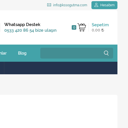
info@kssogutma.com
Hesabım
Kargo Bedava
Whatsapp Destek
Sepetim
0
2.500 TL ve üzeri
0533 420 86 54 bize ulaşın
0,00
siparişlerinizde
nlar
Blog