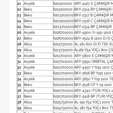
21
Arçelik
6211201000
ARY-4120 S ÇAMAŞIR M
22
Beko
6211202000
BKY-2314 BY ÇAMAŞIR 
23
Beko
6203202000
BKY-2317 B ÇAMAŞIR M
24
Beko
6202202000
BKY-2316 C ÇAMAŞIR 
25
Beko
6203702000
BKY-2314 BP ÇAMAŞIR 
26
Arçelik
6226701000
ARY-4900 (Y-191) 1200
27
Beko
6226702000
BKY-2524 B 1200 D/D Ç
28
Altus
6212732000
AL-161 600 D/D TEK S
29
Altus
6213732000
AL182 Y54 YOÇ1 800 Ç
30
Arçelik
6211701000
ARY-5800 E ÇAMAŞIR M
31
Arçelik
6227701000
ARY-5950 ORBİTAL ÇA
32
Arçelik
6210701000
ARY-4450 Y Y191 1100 
33
Beko
6210702000
BKY-2618 BP Y191 1100
34
Arçelik
6210201000
ARY-3650 Y Y19 1100 
35
Beko
6210202000
BKY-2518 CP Y-19 1100
36
Arçelik
6220701000
ARY-4340 (TÜR) YOÇ1 
37
Beko
6220702000
BKY-2418 BP (TUR) YO
38
Altus
6225732000
AL-191 Y54 YOÇ1 1000 
39
Altus
6224732000
AL-181 Y54 YOÇ1 800 T