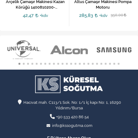
Arçelik Çamaşır Makinesi Kazan
Altus Çamaşır Makinesi Pompa
Körüğü 1400810200-
Motoru
1400810500
42,47
285,83
350,00
+kdv
+kdv
Hacıvat mah. C113/1 Sok. No: 1/1 İç kapı No: 1, 16290
Yıldırım/Bursa
+90 533 420 86 54
info@kssogutma.com