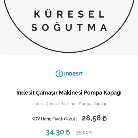
Kireç Önleme Ve Temizlik
Klima
Kombi
Kondansatör
Küçük Ev Aletleri
Musluk
Rezistanslar
İndesit Çamaşır Makinesi Pompa Kapağı
Soğutma Sistemleri
İndesit Çamaşır Makinesi Pompa Kapağı
Şofben ve Termosifon
28,58
KDV Hariç Fiyatı (
%20
) :
34,30
35,00