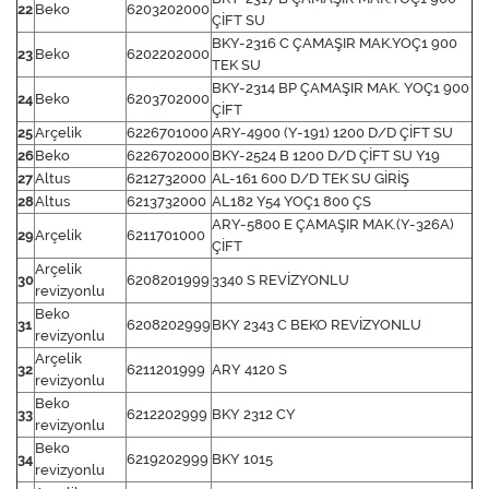
22
Beko
6203202000
ÇİFT SU
BKY-2316 C ÇAMAŞIR MAK.YOÇ1 900
23
Beko
6202202000
TEK SU
BKY-2314 BP ÇAMAŞIR MAK. YOÇ1 900
24
Beko
6203702000
ÇİFT
25
Arçelik
6226701000
ARY-4900 (Y-191) 1200 D/D ÇİFT SU
26
Beko
6226702000
BKY-2524 B 1200 D/D ÇİFT SU Y19
27
Altus
6212732000
AL-161 600 D/D TEK SU GİRİŞ
28
Altus
6213732000
AL182 Y54 YOÇ1 800 ÇS
ARY-5800 E ÇAMAŞIR MAK.(Y-326A)
29
Arçelik
6211701000
ÇİFT
Arçelik
30
6208201999
3340 S REVİZYONLU
revizyonlu
Beko
31
6208202999
BKY 2343 C BEKO REVİZYONLU
revizyonlu
Arçelik
32
6211201999
ARY 4120 S
revizyonlu
Beko
33
6212202999
BKY 2312 CY
revizyonlu
Beko
34
6219202999
BKY 1015
revizyonlu