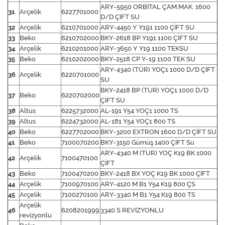
ARY-5950 ORBİTAL ÇAM.MAK. 1600
31
Arçelik
6227701000
D/D ÇİFT SU
32
Arçelik
6210701000
ARY-4450 Y Y191 1100 ÇİFT SU
33
Beko
6210702000
BKY-2618 BP Y191 1100 ÇİFT SU
34
Arçelik
6210201000
ARY-3650 Y Y19 1100 TEKSU
35
Beko
6210202000
BKY-2518 CP Y-19 1100 TEK SU
ARY-4340 (TÜR) YOÇ1 1000 D/D ÇİFT
36
Arçelik
6220701000
SU
BKY-2418 BP (TUR) YOÇ1 1000 D/D
37
Beko
6220702000
ÇİFT SU
38
Altus
6225732000
AL-191 Y54 YOÇ1 1000 TS
39
Altus
6224732000
AL-181 Y54 YOÇ1 800 TS
40
Beko
6227702000
BKY-3200 EXTRON 1600 D/D ÇİFT SU
41
Beko
7100070200
BKY-3150 Gümüş 1400 ÇİFT Su
ARY-4340 M (TUR) YOÇ K19 BK 1000
42
Arçelik
7100470100
ÇİFT
43
Beko
7100470200
BKY-2418 BX YOÇ K19 BK 1000 ÇİFT
44
Arçelik
7100970100
ARY-4120 M B1 Y54 K19 800 ÇS
45
Arçelik
7100270100
ARY-3340 M B1 Y54 K19 800 TS
Arçelik
46
6208201999
3340 S REVİZYONLU
revizyonlu