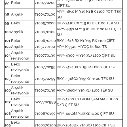
97
Beko
7100770200
ÇİFT SU
ARY-3650 M Y19 K1 BK 1100 POT. TEK
98
Arçelik
7100570100
SU
99
Beko
7100570200
BKY-2518 CX Y19 K1 BK 1100 TEK SU
ARY-4450 M Y19 K1 BK 1100 POT. ÇİFT
100
Arçelik
7100670100
SU
101
Beko
7100670200
BKY-2618 BX K1 Y19 BK 1100 ÇİFT
102
Arçelik
7105770100
ARY K 3340 M YOÇ K1 800 TS
Arçelik
103
7100770199
ARY-4900 M Y19(K1) 1200 ÇİFT SU
revizyonlu
Beko
104
7100770299
BKY-2524BX Y 19(K1) 1200 ÇİFT SU
revizyonlu
Beko
105
7100570299
BKY-2518CX Y19(K1) 1100 TEK SU
revizyonlu
Arçelik
106
7100570199
ARY-3650M Y19(K1) 1100 TEK SU
revizyonlu
Beko
BKY-3200 EXTRON ÇAM.MAK. 1600
107
6227702999
revizyonlu
D/D ÇİFT SU
Arçelik
108
7100670199
ARY-4450M Y19(K1) 1100 ÇİFT SU
revizyonlu
Beko
109
7100670299
BKY-2618BX Y19(K1) 1100 ÇİFT SU