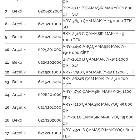
ÇİFT
BKY-2314 B ÇAMAŞIR MAK.YOÇ1 800
7
Beko
6206202000
ÇİFT SU
ARY-3650 ÇAM.MAK.(Y-19)1000 TEK
8
Arçelik
6214201000
SU
BKY-2518 C ÇAMAŞIR MAK.(Y-19)
9
Beko
6214202000
1000 TEK
ARY-4450 ARÇ.ÇAMAŞIR MAK.(Y-
10
Arçelik
6225201000
191)1000 ÇİFT
BKY-2618 B ÇAM.MAK.(Y-191)1000
11
Beko
6225202000
ÇİFT SU
12
Arçelik
6215201000
ARY-4850 ÇAM.MAK.(Y-251)1200 ÇİFT
BKY-2624B ÇAM.MAK. (Y-251)1200
13
Beko
6215202000
ÇİFT
ARY-3750 ÇAMAŞIR MAK.(Y-25)1200
14
Arçelik
6228201000
TEK
ARY-4110 ÇAMAŞIR MAK.YOÇ 45 800
15
Arçelik
6219201000
ÇİFT
BKY-1015 ÇAMAŞIR MAK. YOÇ 45 800
16
Beko
6219202000
ÇİFT
ARY-3320 S ÇAMAŞIR MAK.YOÇ1 600
17
Arçelik
6212201000
TEK