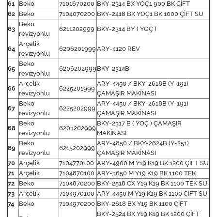
61
Beko
7101670200
BKY-2314 BX YOÇ1 900 BK ÇİFT
62
Beko
7104070200
BKY-2418 BX YOÇ1 BK 1000 ÇİFT SU
Beko
63
6211202999
BKY-2314 BY ( YOÇ )
revizyonlu
Arçelik
64
6206201999
ARY-4120 REV
revizyonlu
Beko
65
6206202999
BKY-2314B
revizyonlu
Arçelik
ARY-4450 / BKY-2618B (Y-191)
66
6225201999
revizyonlu
ÇAMAŞIR MAKİNASI
Beko
ARY-4450 / BKY-2618B (Y-191)
67
6225202999
revizyonlu
ÇAMAŞIR MAKİNASI
Beko
BKY-2317 B ( YOÇ ) ÇAMAŞIR
68
6203202999
revizyonlu
MAKİNASI
Beko
ARY-4850 / BKY-2624B (Y-251)
69
6215202999
revizyonlu
ÇAMAŞIR MAKİNASI
70
Arçelik
7104770100
ARY-4900 M Y19 K19 BK 1200 ÇİFT SU
71
Arçelik
7104870100
ARY-3650 M Y19 K19 BK 1100 TEK
72
Beko
7104870200
BKY-2518 CX Y19 K19 BK 1100 TEK SU
73
Arçelik
7104970100
ARY-4450 M Y19 K19 BK 1100 ÇİFT SU
74
Beko
7104970200
BKY-2618 BX Y19 BK 1100 ÇİFT
BKY-2524 BX Y19 K19 BK 1200 ÇİFT