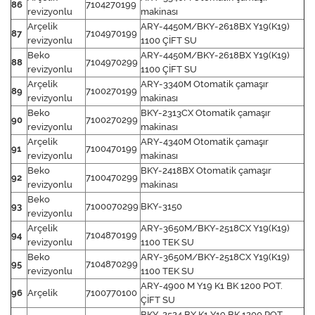
86
7104270199
revizyonlu
makinası
Arçelik
ARY-4450M/BKY-2618BX Y19(K19)
87
7104970199
revizyonlu
1100 ÇİFT SU
Beko
ARY-4450M/BKY-2618BX Y19(K19)
88
7104970299
revizyonlu
1100 ÇİFT SU
Arçelik
ARY-3340M Otomatik çamaşır
89
7100270199
revizyonlu
makinası
Beko
BKY-2313CX Otomatik çamaşır
90
7100270299
revizyonlu
makinası
Arçelik
ARY-4340M Otomatik çamaşır
91
7100470199
revizyonlu
makinası
Beko
BKY-2418BX Otomatik çamaşır
92
7100470299
revizyonlu
makinası
Beko
93
7100070299
BKY-3150
revizyonlu
Arçelik
ARY-3650M/BKY-2518CX Y19(K19)
94
7104870199
revizyonlu
1100 TEK SU
Beko
ARY-3650M/BKY-2518CX Y19(K19)
95
7104870299
revizyonlu
1100 TEK SU
ARY-4900 M Y19 K1 BK 1200 POT.
96
Arçelik
7100770100
ÇİFT SU
BKY-2524 BX K1 Y19 BK 1200 POT.