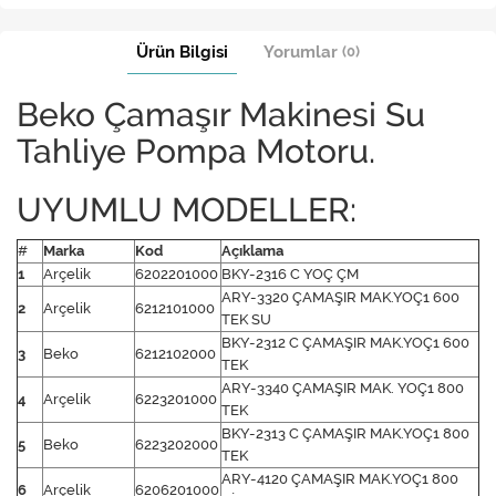
Ürün Bilgisi
Yorumlar
(0)
Beko Çamaşır Makinesi Su
Tahliye Pompa Motoru.
UYUMLU MODELLER:
#
Marka
Kod
Açıklama
1
Arçelik
6202201000
BKY-2316 C YOÇ ÇM
ARY-3320 ÇAMAŞIR MAK.YOÇ1 600
2
Arçelik
6212101000
TEK SU
BKY-2312 C ÇAMAŞIR MAK.YOÇ1 600
3
Beko
6212102000
TEK
ARY-3340 ÇAMAŞIR MAK. YOÇ1 800
4
Arçelik
6223201000
TEK
BKY-2313 C ÇAMAŞIR MAK.YOÇ1 800
5
Beko
6223202000
TEK
ARY-4120 ÇAMAŞIR MAK.YOÇ1 800
6
Arçelik
6206201000