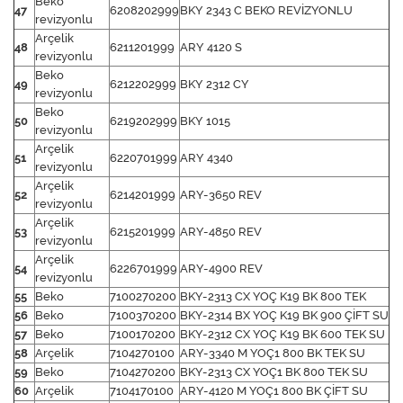
Beko
47
6208202999
BKY 2343 C BEKO REVİZYONLU
revizyonlu
Arçelik
48
6211201999
ARY 4120 S
revizyonlu
Beko
49
6212202999
BKY 2312 CY
revizyonlu
Beko
50
6219202999
BKY 1015
revizyonlu
Arçelik
51
6220701999
ARY 4340
revizyonlu
Arçelik
52
6214201999
ARY-3650 REV
revizyonlu
Arçelik
53
6215201999
ARY-4850 REV
revizyonlu
Arçelik
54
6226701999
ARY-4900 REV
revizyonlu
55
Beko
7100270200
BKY-2313 CX YOÇ K19 BK 800 TEK
56
Beko
7100370200
BKY-2314 BX YOÇ K19 BK 900 ÇİFT SU
57
Beko
7100170200
BKY-2312 CX YOÇ K19 BK 600 TEK SU
58
Arçelik
7104270100
ARY-3340 M YOÇ1 800 BK TEK SU
59
Beko
7104270200
BKY-2313 CX YOÇ1 BK 800 TEK SU
60
Arçelik
7104170100
ARY-4120 M YOÇ1 800 BK ÇİFT SU