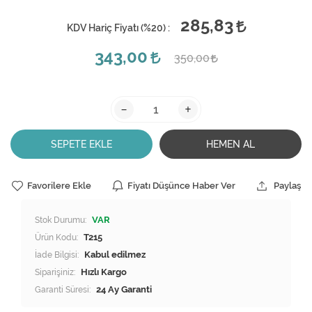
285,83
KDV Hariç Fiyatı (
%20
) :
343,00
350,00
-
+
SEPETE EKLE
HEMEN AL
Favorilere Ekle
Fiyatı Düşünce Haber Ver
Paylaş
Stok Durumu:
VAR
Ürün Kodu:
T215
İade Bilgisi:
Siparişiniz:
Hızlı Kargo
Garanti Süresi:
24 Ay Garanti