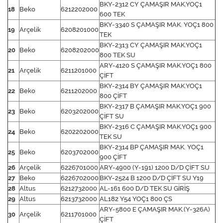
BKY-2312 CY ÇAMAŞIR MAK.YOÇ1
18
Beko
6212202000
600 TEK
BKY-3340 S ÇAMAŞIR MAK. YOÇ1 800
19
Arçelik
6208201000
TEK
BKY-2313 CY ÇAMAŞIR MAK.YOÇ1
20
Beko
6208202000
800 TEK SU
ARY-4120 S ÇAMAŞIR MAK.YOÇ1 800
21
Arçelik
6211201000
ÇİFT
BKY-2314 BY ÇAMAŞIR MAK.YOÇ1
22
Beko
6211202000
800 ÇİFT
BKY-2317 B ÇAMAŞIR MAK.YOÇ1 900
23
Beko
6203202000
ÇİFT SU
BKY-2316 C ÇAMAŞIR MAK.YOÇ1 900
24
Beko
6202202000
TEK SU
BKY-2314 BP ÇAMAŞIR MAK. YOÇ1
25
Beko
6203702000
900 ÇİFT
26
Arçelik
6226701000
ARY-4900 (Y-191) 1200 D/D ÇİFT SU
27
Beko
6226702000
BKY-2524 B 1200 D/D ÇİFT SU Y19
28
Altus
6212732000
AL-161 600 D/D TEK SU GİRİŞ
29
Altus
6213732000
AL182 Y54 YOÇ1 800 ÇS
ARY-5800 E ÇAMAŞIR MAK.(Y-326A)
30
Arçelik
6211701000
ÇİFT