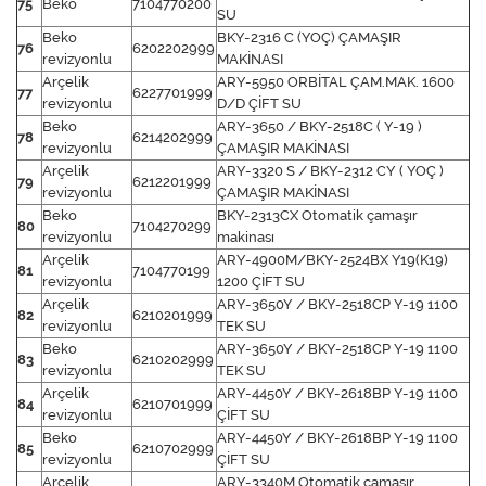
75
Beko
7104770200
SU
Beko
BKY-2316 C (YOÇ) ÇAMAŞIR
76
6202202999
revizyonlu
MAKİNASI
Arçelik
ARY-5950 ORBİTAL ÇAM.MAK. 1600
77
6227701999
revizyonlu
D/D ÇİFT SU
Beko
ARY-3650 / BKY-2518C ( Y-19 )
78
6214202999
revizyonlu
ÇAMAŞIR MAKİNASI
Arçelik
ARY-3320 S / BKY-2312 CY ( YOÇ )
79
6212201999
revizyonlu
ÇAMAŞIR MAKİNASI
Beko
BKY-2313CX Otomatik çamaşır
80
7104270299
revizyonlu
makinası
Arçelik
ARY-4900M/BKY-2524BX Y19(K19)
81
7104770199
revizyonlu
1200 ÇİFT SU
Arçelik
ARY-3650Y / BKY-2518CP Y-19 1100
82
6210201999
revizyonlu
TEK SU
Beko
ARY-3650Y / BKY-2518CP Y-19 1100
83
6210202999
revizyonlu
TEK SU
Arçelik
ARY-4450Y / BKY-2618BP Y-19 1100
84
6210701999
revizyonlu
ÇİFT SU
Beko
ARY-4450Y / BKY-2618BP Y-19 1100
85
6210702999
revizyonlu
ÇİFT SU
Arçelik
ARY-3340M Otomatik çamaşır