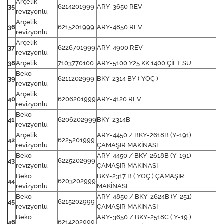
Arçelik
35
6214201999
ARY-3650 REV
revizyonlu
Arçelik
36
6215201999
ARY-4850 REV
revizyonlu
Arçelik
37
6226701999
ARY-4900 REV
revizyonlu
38
Arçelik
7103770100
ARY-5100 Y25 KK 1400 ÇİFT SU
Beko
39
6211202999
BKY-2314 BY ( YOÇ )
revizyonlu
Arçelik
40
6206201999
ARY-4120 REV
revizyonlu
Beko
41
6206202999
BKY-2314B
revizyonlu
Arçelik
ARY-4450 / BKY-2618B (Y-191)
42
6225201999
revizyonlu
ÇAMAŞIR MAKİNASI
Beko
ARY-4450 / BKY-2618B (Y-191)
43
6225202999
revizyonlu
ÇAMAŞIR MAKİNASI
Beko
BKY-2317 B ( YOÇ ) ÇAMAŞIR
44
6203202999
revizyonlu
MAKİNASI
Beko
ARY-4850 / BKY-2624B (Y-251)
45
6215202999
revizyonlu
ÇAMAŞIR MAKİNASI
Beko
ARY-3650 / BKY-2518C ( Y-19 )
46
6214202999