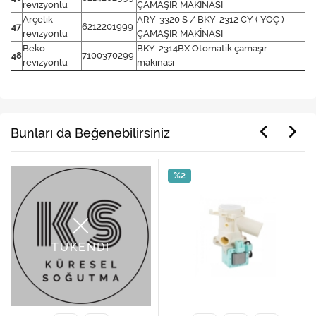
revizyonlu
ÇAMAŞIR MAKİNASI
Arçelik
ARY-3320 S / BKY-2312 CY ( YOÇ )
47
6212201999
revizyonlu
ÇAMAŞIR MAKİNASI
Beko
BKY-2314BX Otomatik çamaşır
48
7100370299
revizyonlu
makinası
Bunları da Beğenebilirsiniz
%2
%2