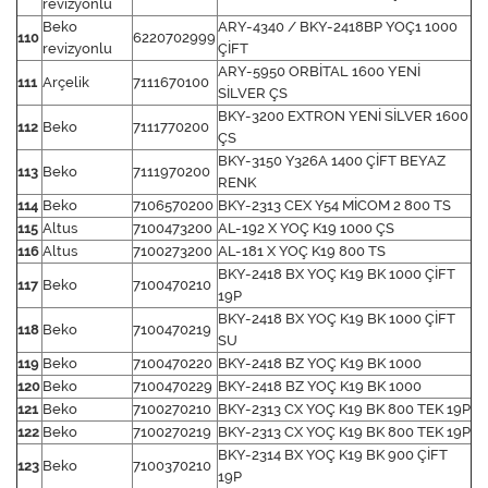
revizyonlu
Beko
ARY-4340 / BKY-2418BP YOÇ1 1000
110
6220702999
revizyonlu
ÇİFT
ARY-5950 ORBİTAL 1600 YENİ
111
Arçelik
7111670100
SİLVER ÇS
BKY-3200 EXTRON YENİ SİLVER 1600
112
Beko
7111770200
ÇS
BKY-3150 Y326A 1400 ÇİFT BEYAZ
113
Beko
7111970200
RENK
114
Beko
7106570200
BKY-2313 CEX Y54 MİCOM 2 800 TS
115
Altus
7100473200
AL-192 X YOÇ K19 1000 ÇS
116
Altus
7100273200
AL-181 X YOÇ K19 800 TS
BKY-2418 BX YOÇ K19 BK 1000 ÇİFT
117
Beko
7100470210
19P
BKY-2418 BX YOÇ K19 BK 1000 ÇİFT
118
Beko
7100470219
SU
119
Beko
7100470220
BKY-2418 BZ YOÇ K19 BK 1000
120
Beko
7100470229
BKY-2418 BZ YOÇ K19 BK 1000
121
Beko
7100270210
BKY-2313 CX YOÇ K19 BK 800 TEK 19P
122
Beko
7100270219
BKY-2313 CX YOÇ K19 BK 800 TEK 19P
BKY-2314 BX YOÇ K19 BK 900 ÇİFT
123
Beko
7100370210
19P