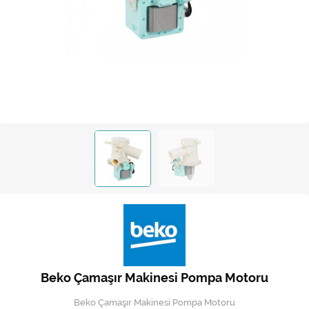
Kireç Önleme Ve Temizlik
Klima
Kombi
Kondansatör
Küçük Ev Aletleri
Musluk
Rezistanslar
Soğutma Sistemleri
Şofben ve Termosifon
Beko Çamaşır Makinesi Pompa Motoru
Beko Çamaşır Makinesi Pompa Motoru