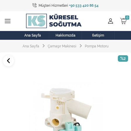
Müşteri Hizmetleri
+90 533 420 86 54
Tüm Kategoriler
Bulaşık Makinesi
Buzdolabı
Ana Sayfa
Hakkımızda
İletişim
Ana Sayfa
Çamaşır Makinesi
Pompa Motoru
Çamaşır Kurutma Makinesi
%2
Çamaşır Makinesi
Doğalgaz Sobası
Elektrikli Aksamlar
Elektrikli Süpürge
Fan
Fırın, Ocak ve Aspiratör