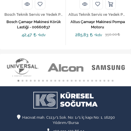
Altus Teknik Servis ve Yedek Parça Hizmetleri
Arçelik Teknik Servis ve Yedek Parça Hizmetleri
Altus Çamaşır Makinesi Pompa
Arçelik Çamaşır Makinesi Pompa
Motoru
Motoru - Geçme
285,83
350,00
167,42
205,00
+kdv
+kdv
Hacıvat mah. C113/1 Sok. No: 1/1 İç kapı No: 1, 16290
Yıldırım/Bursa