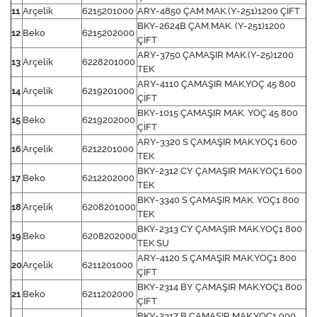
11
Arçelik
6215201000
ARY-4850 ÇAM.MAK.(Y-251)1200 ÇİFT
BKY-2624B ÇAM.MAK. (Y-251)1200
12
Beko
6215202000
ÇİFT
ARY-3750 ÇAMAŞIR MAK.(Y-25)1200
13
Arçelik
6228201000
TEK
ARY-4110 ÇAMAŞIR MAK.YOÇ 45 800
14
Arçelik
6219201000
ÇİFT
BKY-1015 ÇAMAŞIR MAK. YOÇ 45 800
15
Beko
6219202000
ÇİFT
ARY-3320 S ÇAMAŞIR MAK.YOÇ1 600
16
Arçelik
6212201000
TEK
BKY-2312 CY ÇAMAŞIR MAK.YOÇ1 600
17
Beko
6212202000
TEK
BKY-3340 S ÇAMAŞIR MAK. YOÇ1 800
18
Arçelik
6208201000
TEK
BKY-2313 CY ÇAMAŞIR MAK.YOÇ1 800
19
Beko
6208202000
TEK SU
ARY-4120 S ÇAMAŞIR MAK.YOÇ1 800
20
Arçelik
6211201000
ÇİFT
BKY-2314 BY ÇAMAŞIR MAK.YOÇ1 800
21
Beko
6211202000
ÇİFT
BKY-2317 B ÇAMAŞIR MAK.YOÇ1 900