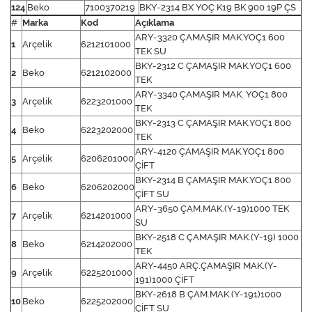
124
Beko
7100370219
BKY-2314 BX YOÇ K19 BK 900 19P ÇS
#
Marka
Kod
Açıklama
ARY-3320 ÇAMAŞIR MAK.YOÇ1 600
1
Arçelik
6212101000
TEK SU
BKY-2312 C ÇAMAŞIR MAK.YOÇ1 600
2
Beko
6212102000
TEK
ARY-3340 ÇAMAŞIR MAK. YOÇ1 800
3
Arçelik
6223201000
TEK
BKY-2313 C ÇAMAŞIR MAK.YOÇ1 800
4
Beko
6223202000
TEK
ARY-4120 ÇAMAŞIR MAK.YOÇ1 800
5
Arçelik
6206201000
ÇİFT
BKY-2314 B ÇAMAŞIR MAK.YOÇ1 800
6
Beko
6206202000
ÇİFT SU
ARY-3650 ÇAM.MAK.(Y-19)1000 TEK
7
Arçelik
6214201000
SU
BKY-2518 C ÇAMAŞIR MAK.(Y-19) 1000
8
Beko
6214202000
TEK
ARY-4450 ARÇ.ÇAMAŞIR MAK.(Y-
9
Arçelik
6225201000
191)1000 ÇİFT
BKY-2618 B ÇAM.MAK.(Y-191)1000
10
Beko
6225202000
ÇİFT SU