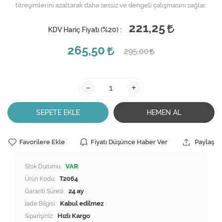
titreşimlerini azaltarak daha sessiz ve dengeli çalışmasını sağlar.
221,25
KDV Hariç Fiyatı (
%20
) :
265,50
295,00
-
+
SEPETE EKLE
HEMEN AL
Favorilere Ekle
Fiyatı Düşünce Haber Ver
Paylaş
Stok Durumu:
VAR
Ürün Kodu:
T2064
Garanti Süresi:
24 ay
İade Bilgisi:
Siparişiniz:
Hızlı Kargo