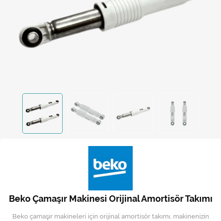
Kireç Önleme Ve Temizlik
Klima
Kombi
Kondansatör
Küçük Ev Aletleri
Musluk
Rezistanslar
Soğutma Sistemleri
Şofben ve Termosifon
Beko Çamaşır Makinesi Orijinal Amortisör Takımı
Beko çamaşır makineleri için orijinal amortisör takımı, makinenizin