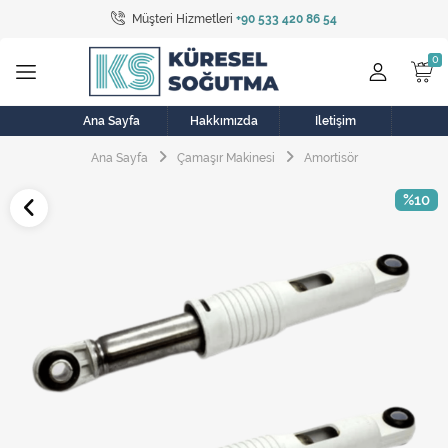
Müşteri Hizmetleri
+90 533 420 86 54
Tüm Kategoriler
Bulaşık Makinesi
Buzdolabı
Ana Sayfa
Hakkımızda
İletişim
Ana Sayfa
Çamaşır Makinesi
Amortisör
Çamaşır Kurutma Makinesi
%10
Çamaşır Makinesi
Doğalgaz Sobası
Elektrikli Aksamlar
Elektrikli Süpürge
Fan
Fırın, Ocak ve Aspiratör