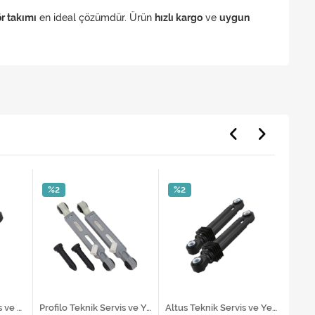
r takımı
en ideal çözümdür. Ürün
hızlı kargo
ve
uygun
%2
%2
%1
Arçelik Teknik Servis ve Yedek Parça Hizmetleri
Profilo Teknik Servis ve Yedek Parça Hizmetleri
Altus Teknik Servis ve Yedek Parça Hizmetleri