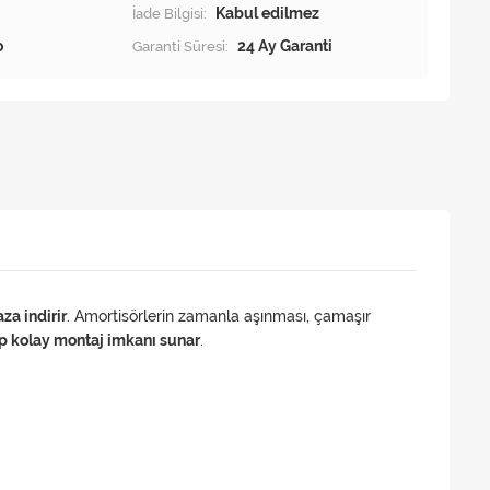
İade Bilgisi:
o
Garanti Süresi:
24 Ay Garanti
aza indirir
. Amortisörlerin zamanla aşınması, çamaşır
up kolay montaj imkanı sunar
.