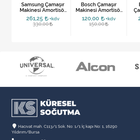
ır
Samsung Çamaşır
Bosch Çamaşır
isör
Makinesi Amortisör
Makinesi Amortisör
Ça
 |
Takımı 80N DC66-
Tamir Takımı Seti
A
261,25
120,00
v
+kdv
+kdv
00531C
330,00
150,00
züm
Hacıvat mah. C113/1 Sok. No: 1/1 İç kapı No: 1, 16290
Yıldırım/Bursa