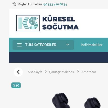
Müşteri Hizmetleri
+90 533 420 86 54
TÜM KATEGORILER
İndirimdekiler
Ana Sayfa
Çamaşır Makinesi
Amortisör
%10