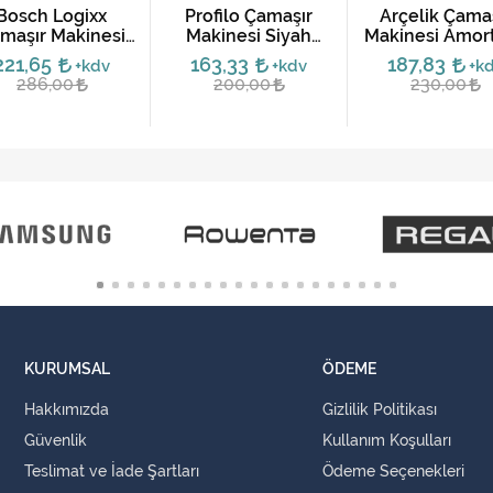
Bosch Logixx
Profilo Çamaşır
​Arçelik Çama
maşır Makinesi
Makinesi Siyah
Makinesi Amort
mortisör Seti
Amortisör Takımı
Takımı (2'li S
221,65
163,33
187,83
+kdv
+kdv
+k
(2'li Set)
286,00
200,00
230,00
KURUMSAL
ÖDEME
Hakkımızda
Gizlilik Politikası
Güvenlik
Kullanım Koşulları
Teslimat ve İade Şartları
Ödeme Seçenekleri