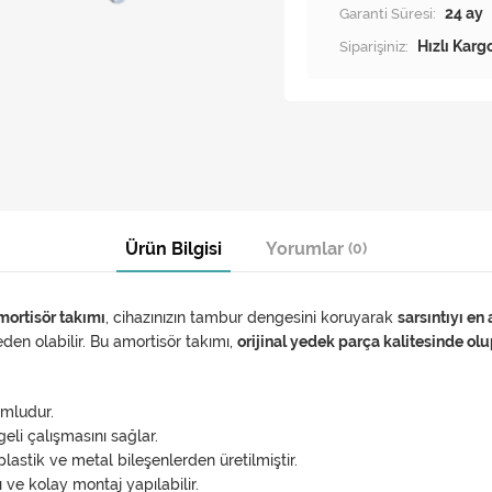
Garanti Süresi:
24 ay
Siparişiniz:
Hızlı Karg
Ürün Bilgisi
Yorumlar
(0)
mortisör takımı
, cihazınızın tambur dengesini koruyarak
sarsıntıyı en 
den olabilir. Bu amortisör takımı,
orijinal yedek parça kalitesinde ol
umludur.
eli çalışmasını sağlar.
lastik ve metal bileşenlerden üretilmiştir.
ı ve kolay montaj yapılabilir.