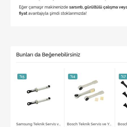
Eğer çamaşır makinenizde
sarsıntı, gürültülü çalışma v
fiyat
avantajıyla şimdi stoklarımızda!
Bunları da Beğenebilirsiniz
%5
%4
%7
Bosch Teknik Servis ve Yedek Parça Hizmetleri
Samsung Teknik Servis ve Yedek Parça Hizmetleri
Bosch Teknik Servis ve Yedek Parça Hizmetleri