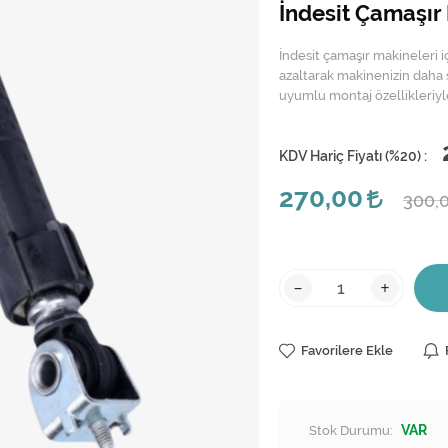
İndesit Çamaşır
İndesit çamaşır makineleri i
azaltarak makinenizin daha 
uyumlu montaj özellikleriyle
KDV Hariç Fiyatı (
%20
) :
270,00
300,
-
+
Favorilere Ekle
Stok Durumu:
VAR