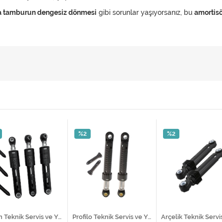
eya tamburun dengesiz dönmesi
gibi sorunlar yaşıyorsanız, bu
amortisö
%2
%2
Bosch Teknik Servis ve Yedek Parça Hizmetleri
Profilo Teknik Servis ve Yedek Parça Hizmetleri