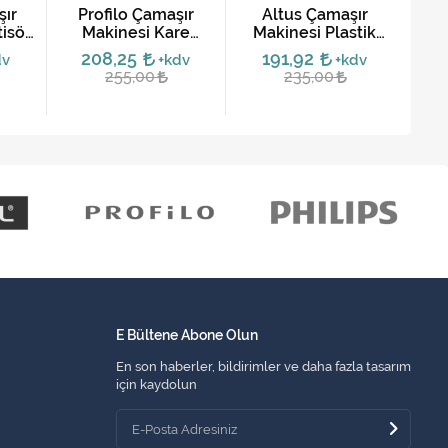
şır
Profilo Çamaşır
Altus Çamaşır
A
isör
Makinesi Kare
Makinesi Plastik
Mak
et)
Amortisör Takımı
Amortisör Takımı
208,25
191,92
9,
dv
+kdv
+kdv
(3'lü Set)
(2'li Set)
255,00
235,00
E Bültene Abone Olun
En son haberler, bildirimler ve daha fazla tasarım
için kaydolun