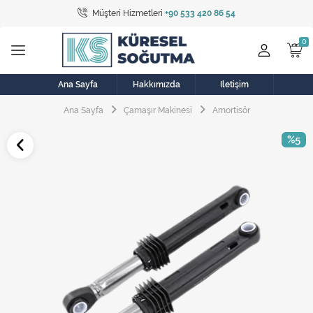
Müşteri Hizmetleri
+90 533 420 86 54
Tüm Kategoriler
Bulaşık Makinesi
Buzdolabı
Ana Sayfa
Hakkımızda
İletişim
Ana Sayfa
Çamaşır Makinesi
Amortisör
Çamaşır Kurutma Makinesi
%5
Çamaşır Makinesi
Doğalgaz Sobası
Elektrikli Aksamlar
Elektrikli Süpürge
Fan
Fırın, Ocak ve Aspiratör