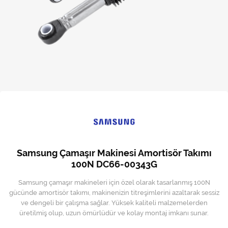
Kireç Önleme Ve Temizlik
Klima
Kombi
Kondansatör
Küçük Ev Aletleri
Musluk
Rezistanslar
Samsung Çamaşır Makinesi Amortisör Takımı
Soğutma Sistemleri
100N DC66-00343G
Samsung çamaşır makineleri için özel olarak tasarlanmış 100N
Şofben ve Termosifon
gücünde amortisör takımı, makinenizin titreşimlerini azaltarak sessiz
ve dengeli bir çalışma sağlar. Yüksek kaliteli malzemelerden
üretilmiş olup, uzun ömürlüdür ve kolay montaj imkanı sunar.