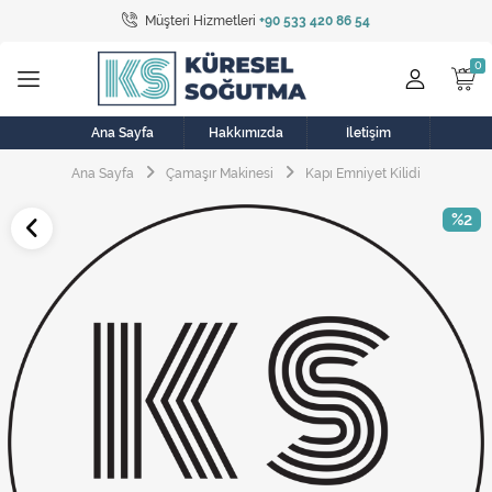
Müşteri Hizmetleri
+90 533 420 86 54
Tüm Kategoriler
Bulaşık Makinesi
Buzdolabı
Ana Sayfa
Hakkımızda
İletişim
Ana Sayfa
Çamaşır Makinesi
Kapı Emniyet Kilidi
Çamaşır Kurutma Makinesi
%2
Çamaşır Makinesi
Doğalgaz Sobası
Elektrikli Aksamlar
Elektrikli Süpürge
Fan
Fırın, Ocak ve Aspiratör