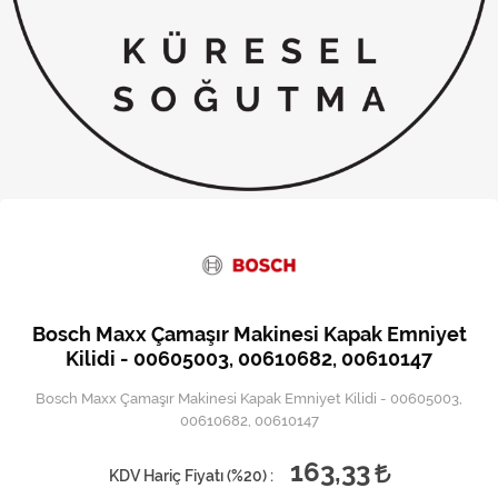
Kireç Önleme Ve Temizlik
Klima
Kombi
Kondansatör
Küçük Ev Aletleri
Musluk
Rezistanslar
Bosch Maxx Çamaşır Makinesi Kapak Emniyet
Soğutma Sistemleri
Kilidi - 00605003, 00610682, 00610147
Bosch Maxx Çamaşır Makinesi Kapak Emniyet Kilidi - 00605003,
Şofben ve Termosifon
00610682, 00610147
163,33
KDV Hariç Fiyatı (
%20
) :