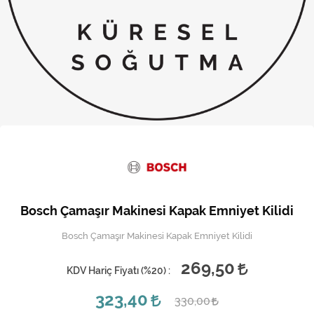
Kireç Önleme Ve Temizlik
Klima
Kombi
Kondansatör
Küçük Ev Aletleri
Musluk
Rezistanslar
Bosch Çamaşır Makinesi Kapak Emniyet Kilidi
Soğutma Sistemleri
Bosch Çamaşır Makinesi Kapak Emniyet Kilidi
Şofben ve Termosifon
269,50
KDV Hariç Fiyatı (
%20
) :
323,40
330,00