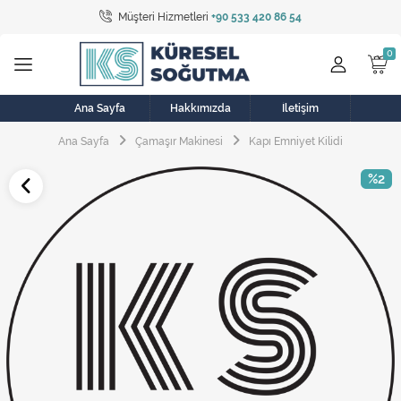
Müşteri Hizmetleri
+90 533 420 86 54
Tüm Kategoriler
Bulaşık Makinesi
Buzdolabı
Ana Sayfa
Hakkımızda
İletişim
Ana Sayfa
Çamaşır Makinesi
Kapı Emniyet Kilidi
Çamaşır Kurutma Makinesi
%2
Çamaşır Makinesi
Doğalgaz Sobası
Elektrikli Aksamlar
Elektrikli Süpürge
Fan
Fırın, Ocak ve Aspiratör