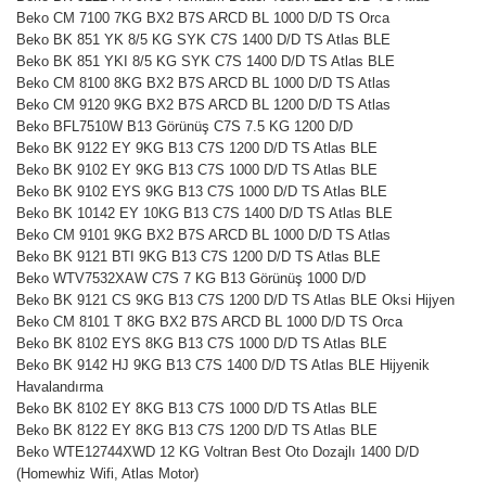
Beko CM 7100 7KG BX2 B7S ARCD BL 1000 D/D TS Orca
Beko BK 851 YK 8/5 KG SYK C7S 1400 D/D TS Atlas BLE
Beko BK 851 YKI 8/5 KG SYK C7S 1400 D/D TS Atlas BLE
Beko CM 8100 8KG BX2 B7S ARCD BL 1000 D/D TS Atlas
Beko CM 9120 9KG BX2 B7S ARCD BL 1200 D/D TS Atlas
Beko BFL7510W B13 Görünüş C7S 7.5 KG 1200 D/D
Beko BK 9122 EY 9KG B13 C7S 1200 D/D TS Atlas BLE
Beko BK 9102 EY 9KG B13 C7S 1000 D/D TS Atlas BLE
Beko BK 9102 EYS 9KG B13 C7S 1000 D/D TS Atlas BLE
Beko BK 10142 EY 10KG B13 C7S 1400 D/D TS Atlas BLE
Beko CM 9101 9KG BX2 B7S ARCD BL 1000 D/D TS Atlas
Beko BK 9121 BTI 9KG B13 C7S 1200 D/D TS Atlas BLE
Beko WTV7532XAW C7S 7 KG B13 Görünüş 1000 D/D
Beko BK 9121 CS 9KG B13 C7S 1200 D/D TS Atlas BLE Oksi Hijyen
Beko CM 8101 T 8KG BX2 B7S ARCD BL 1000 D/D TS Orca
Beko BK 8102 EYS 8KG B13 C7S 1000 D/D TS Atlas BLE
Beko BK 9142 HJ 9KG B13 C7S 1400 D/D TS Atlas BLE Hijyenik
Havalandırma
Beko BK 8102 EY 8KG B13 C7S 1000 D/D TS Atlas BLE
Beko BK 8122 EY 8KG B13 C7S 1200 D/D TS Atlas BLE
Beko WTE12744XWD 12 KG Voltran Best Oto Dozajlı 1400 D/D
(Homewhiz Wifi, Atlas Motor)