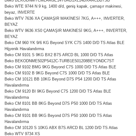
Beko BEKODNMYCMLARGE14TURB1XL14BXARCDB7SB
Beko WTE 9744 N 9 kg, 1400 d/d, geniş kapak, çamaşır makinesi,
beyaz, INVERTE
Beko WTV 7636 XA ÇAMAŞIR MAKİNESİ 7KG, A+++, INVERTER,
BEYAZ
Beko WTV 9636 XS0 ÇAMAŞIR MAKİNESİ 9KG, A+++, INVERTER,
BEYAZ
Beko CM 960 YK 9/6 KG Beyond SYK C7S 1400 D/D TS Atlas BLE
Hijyenik Havalandırma
Beko CM 9101 S 9KG BX2 B7S ARCD BL 1000 D/D TS Atlas
Beko BEKODNME502P5412C-TURB1E501208BEYONDC7ST
Beko CM 9102 BMG 9KG Beyond C7S 1000 D/D TS Atlas BLE
Beko CM 9102 B 9KG Beyond C7S 1000 D/D TS Atlas BLE
Beko CM 10121 BB 10KG Beyond D7S P54 1200 D/D TS Atlas
Havalandırma
Beko CM 9120 BI 9KG Beyond C7S 1200 D/D TS Atlas BLE
Havalandırma
Beko CM 8101 BB 8KG Beyond D7S P50 1000 D/D TS Atlas
Havalandırma
Beko CM 9101 BB 9KG Beyond D7S P50 1000 D/D TS Atlas
Havalandırma
Beko CM 10120 S 10KG ABX B7S ARCD BL 1200 D/D TS Atlas
Beko WTV 9734 XS