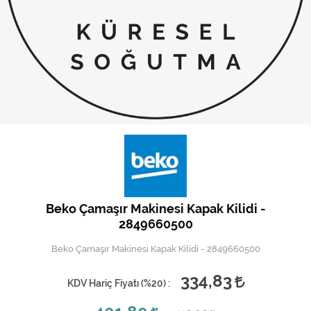
Kireç Önleme Ve Temizlik
Klima
Kombi
Kondansatör
Küçük Ev Aletleri
Musluk
Rezistanslar
Beko Çamaşır Makinesi Kapak Kilidi -
Soğutma Sistemleri
2849660500
Beko Çamaşır Makinesi Kapak Kilidi - 2849660500
Şofben ve Termosifon
334,83
KDV Hariç Fiyatı (
%20
) :