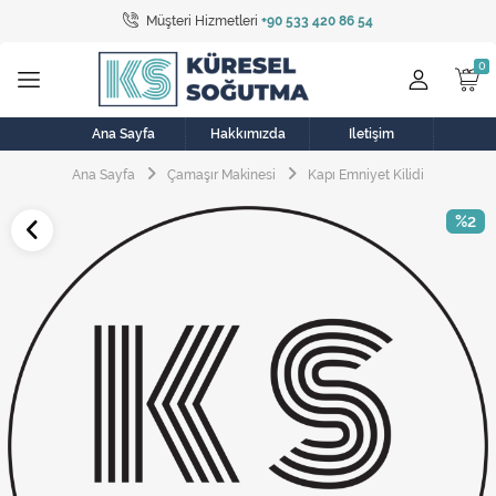
Müşteri Hizmetleri
+90 533 420 86 54
Tüm Kategoriler
Bulaşık Makinesi
Buzdolabı
Ana Sayfa
Hakkımızda
İletişim
Ana Sayfa
Çamaşır Makinesi
Kapı Emniyet Kilidi
Çamaşır Kurutma Makinesi
%2
Çamaşır Makinesi
Doğalgaz Sobası
Elektrikli Aksamlar
Elektrikli Süpürge
Fan
Fırın, Ocak ve Aspiratör