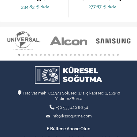
334,83
277,67
+kdv
+kdv
Hacıvat mah. C113/1 Sok. No: 1/1 İç kapı No: 1, 16290
Yıldırım/Bursa
+90 533 420 86 54
info@kssogutma.com
E Bültene Abone Olun