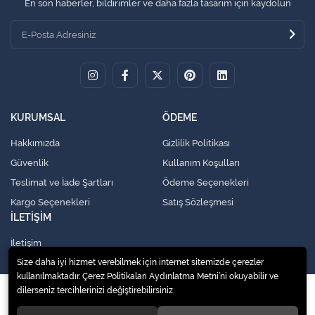
En son haberler, bildirimler ve daha fazla tasarım için kaydolun
KURUMSAL
ÖDEME
Hakkımızda
Gizlilik Politikası
Güvenlik
Kullanım Koşulları
Teslimat ve İade Şartları
Ödeme Seçenekleri
Kargo Seçenekleri
Satış Sözleşmesi
İLETİŞİM
İletişim
Size daha iyi hizmet verebilmek için internet sitemizde çerezler
kullanılmaktadır. Çerez Politikaları Aydınlatma Metni’ni okuyabilir ve
dilerseniz tercihlerinizi değiştirebilirsiniz.
© 2020
Küresel Soğutma Sistemleri Yedek Parça San. Ve Tic. Ltd. Şti.
. Tüm
hakları saklıdır.