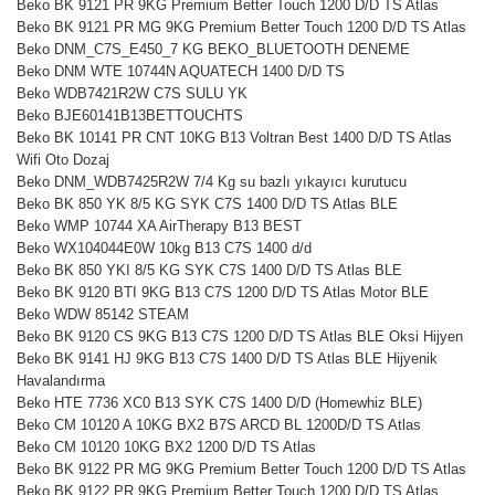
Beko BK 9121 PR 9KG Premium Better Touch 1200 D/D TS Atlas
Beko BK 9121 PR MG 9KG Premium Better Touch 1200 D/D TS Atlas
Beko DNM_C7S_E450_7 KG BEKO_BLUETOOTH DENEME
Beko DNM WTE 10744N AQUATECH 1400 D/D TS
Beko WDB7421R2W C7S SULU YK
Beko BJE60141B13BETTOUCHTS
Beko BK 10141 PR CNT 10KG B13 Voltran Best 1400 D/D TS Atlas
Wifi Oto Dozaj
Beko DNM_WDB7425R2W 7/4 Kg su bazlı yıkayıcı kurutucu
Beko BK 850 YK 8/5 KG SYK C7S 1400 D/D TS Atlas BLE
Beko WMP 10744 XA AirTherapy B13 BEST
Beko WX104044E0W 10kg B13 C7S 1400 d/d
Beko BK 850 YKI 8/5 KG SYK C7S 1400 D/D TS Atlas BLE
Beko BK 9120 BTI 9KG B13 C7S 1200 D/D TS Atlas Motor BLE
Beko WDW 85142 STEAM
Beko BK 9120 CS 9KG B13 C7S 1200 D/D TS Atlas BLE Oksi Hijyen
Beko BK 9141 HJ 9KG B13 C7S 1400 D/D TS Atlas BLE Hijyenik
Havalandırma
Beko HTE 7736 XC0 B13 SYK C7S 1400 D/D (Homewhiz BLE)
Beko CM 10120 A 10KG BX2 B7S ARCD BL 1200D/D TS Atlas
Beko CM 10120 10KG BX2 1200 D/D TS Atlas
Beko BK 9122 PR MG 9KG Premium Better Touch 1200 D/D TS Atlas
Beko BK 9122 PR 9KG Premium Better Touch 1200 D/D TS Atlas