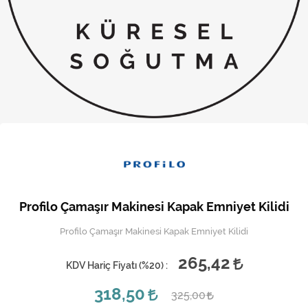
Kireç Önleme Ve Temizlik
Klima
Kombi
Kondansatör
Küçük Ev Aletleri
Musluk
Rezistanslar
Profilo Çamaşır Makinesi Kapak Emniyet Kilidi
Soğutma Sistemleri
Profilo Çamaşır Makinesi Kapak Emniyet Kilidi
Şofben ve Termosifon
265,42
KDV Hariç Fiyatı (
%20
) :
318,50
325,00