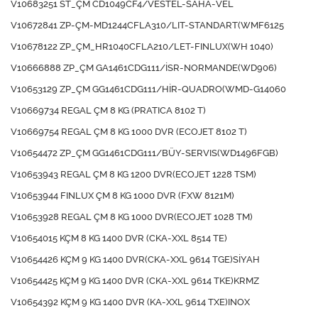
V10683251 ST_ÇM CD1049CF4/VESTEL-SAHA-VEL
V10672841 ZP-ÇM-MD1244CFLA310/LIT-STANDART(WMF6125
V10678122 ZP_ÇM_HR1040CFLA210/LET-FINLUX(WH 1040)
V10666888 ZP_ÇM GA1461CDG111/İSR-NORMANDE(WD906)
V10653129 ZP_ÇM GG1461CDG111/HİR-QUADRO(WMD-G14060
V10669734 REGAL ÇM 8 KG (PRATICA 8102 T)
V10669754 REGAL ÇM 8 KG 1000 DVR (ECOJET 8102 T)
V10654472 ZP_ÇM GG1461CDG111/BÜY-SERVIS(WD1496FGB)
V10653943 REGAL ÇM 8 KG 1200 DVR(ECOJET 1228 TSM)
V10653944 FINLUX ÇM 8 KG 1000 DVR (FXW 8121M)
V10653928 REGAL ÇM 8 KG 1000 DVR(ECOJET 1028 TM)
V10654015 KÇM 8 KG 1400 DVR (CKA-XXL 8514 TE)
V10654426 KÇM 9 KG 1400 DVR(CKA-XXL 9614 TGE)SİYAH
V10654425 KÇM 9 KG 1400 DVR (CKA-XXL 9614 TKE)KRMZ
V10654392 KÇM 9 KG 1400 DVR (KA-XXL 9614 TXE)INOX