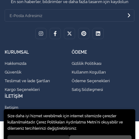
En son haberler, bildirimler ve daha fazla tasarım için kaydolun
KURUMSAL
ÖDEME
Hakkımızda
Gizlilik Politikası
Güvenlik
Kullanım Koşulları
Teslimat ve İade Şartları
Ödeme Seçenekleri
Kargo Seçenekleri
Satış Sözleşmesi
İLETİŞİM
İletişim
Size daha iyi hizmet verebilmek için internet sitemizde çerezler
kullanılmaktadır. Çerez Politikaları Aydınlatma Metni’ni okuyabilir ve
dilerseniz tercihlerinizi değiştirebilirsiniz.
© 2020
Küresel Soğutma Sistemleri Yedek Parça San. Ve Tic. Ltd. Şti.
. Tüm
hakları saklıdır.