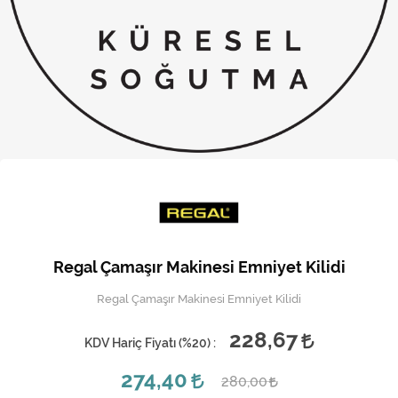
Kireç Önleme Ve Temizlik
Klima
Kombi
Kondansatör
Küçük Ev Aletleri
Musluk
Rezistanslar
Regal Çamaşır Makinesi Emniyet Kilidi
Soğutma Sistemleri
Regal Çamaşır Makinesi Emniyet Kilidi
Şofben ve Termosifon
228,67
KDV Hariç Fiyatı (
%20
) :
274,40
280,00