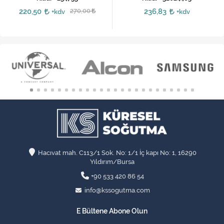
220,50
270,00
236,83
+kdv
+kdv
Hacıvat mah. C113/1 Sok. No: 1/1 İç kapı No: 1, 16290
Yıldırım/Bursa
+90 533 420 86 54
info@kssogutma.com
E Bültene Abone Olun