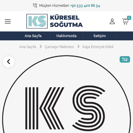
Müşteri Hizmetleri
+90 533 420 86 54
Tüm Kategoriler
Bulaşık Makinesi
Buzdolabı
Ana Sayfa
Hakkımızda
İletişim
Ana Sayfa
Çamaşır Makinesi
Kapı Emniyet Kilidi
Çamaşır Kurutma Makinesi
%2
Çamaşır Makinesi
Doğalgaz Sobası
Elektrikli Aksamlar
Elektrikli Süpürge
Fan
Fırın, Ocak ve Aspiratör