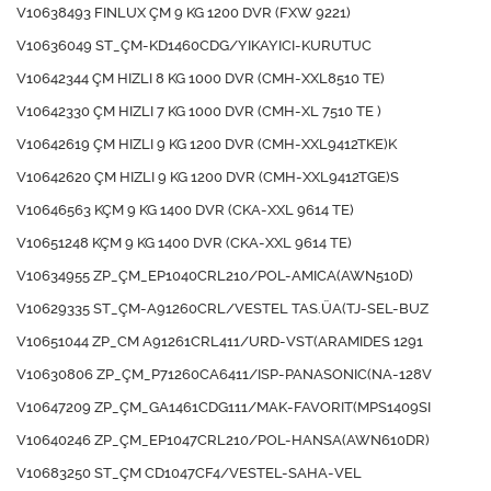
V10638493 FINLUX ÇM 9 KG 1200 DVR (FXW 9221)
V10636049 ST_ÇM-KD1460CDG/YIKAYICI-KURUTUC
V10642344 ÇM HIZLI 8 KG 1000 DVR (CMH-XXL8510 TE)
V10642330 ÇM HIZLI 7 KG 1000 DVR (CMH-XL 7510 TE )
V10642619 ÇM HIZLI 9 KG 1200 DVR (CMH-XXL9412TKE)K
V10642620 ÇM HIZLI 9 KG 1200 DVR (CMH-XXL9412TGE)S
V10646563 KÇM 9 KG 1400 DVR (CKA-XXL 9614 TE)
V10651248 KÇM 9 KG 1400 DVR (CKA-XXL 9614 TE)
V10634955 ZP_ÇM_EP1040CRL210/POL-AMICA(AWN510D)
V10629335 ST_ÇM-A91260CRL/VESTEL TAS.ÜA(TJ-SEL-BUZ
V10651044 ZP_CM A91261CRL411/URD-VST(ARAMIDES 1291
V10630806 ZP_ÇM_P71260CA6411/ISP-PANASONIC(NA-128V
V10647209 ZP_ÇM_GA1461CDG111/MAK-FAVORIT(MPS1409SI
V10640246 ZP_ÇM_EP1047CRL210/POL-HANSA(AWN610DR)
V10683250 ST_ÇM CD1047CF4/VESTEL-SAHA-VEL