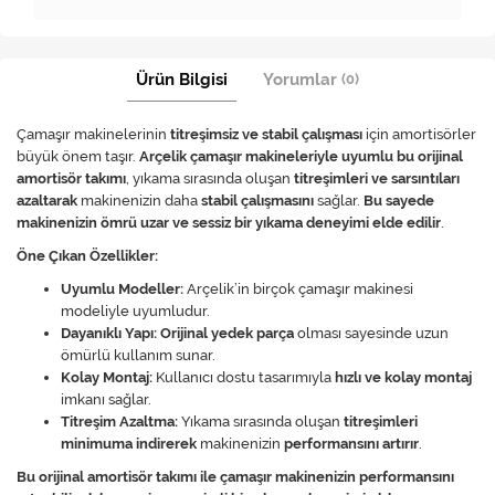
Ürün Bilgisi
Yorumlar
(0)
Çamaşır makinelerinin
titreşimsiz ve stabil çalışması
için amortisörler
büyük önem taşır.
Arçelik çamaşır makineleriyle uyumlu bu orijinal
amortisör takımı
, yıkama sırasında oluşan
titreşimleri ve sarsıntıları
azaltarak
makinenizin daha
stabil çalışmasını
sağlar.
Bu sayede
makinenizin ömrü uzar ve sessiz bir yıkama deneyimi elde edilir
.
Öne Çıkan Özellikler:
Uyumlu Modeller:
Arçelik’in birçok çamaşır makinesi
modeliyle uyumludur.
Dayanıklı Yapı:
Orijinal yedek parça
olması sayesinde uzun
ömürlü kullanım sunar.
Kolay Montaj:
Kullanıcı dostu tasarımıyla
hızlı ve kolay montaj
imkanı sağlar.
Titreşim Azaltma:
Yıkama sırasında oluşan
titreşimleri
minimuma indirerek
makinenizin
performansını artırır
.
Bu orijinal amortisör takımı ile çamaşır makinenizin performansını