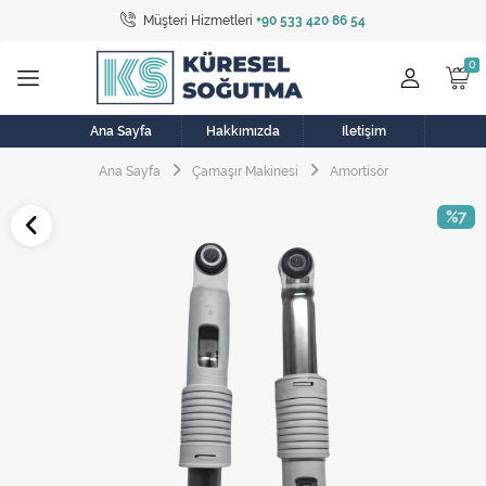
Müşteri Hizmetleri
+90 533 420 86 54
Tüm Kategoriler
Bulaşık Makinesi
Buzdolabı
Ana Sayfa
Hakkımızda
İletişim
Ana Sayfa
Çamaşır Makinesi
Amortisör
Çamaşır Kurutma Makinesi
%7
Çamaşır Makinesi
Doğalgaz Sobası
Elektrikli Aksamlar
Elektrikli Süpürge
Fan
Fırın, Ocak ve Aspiratör