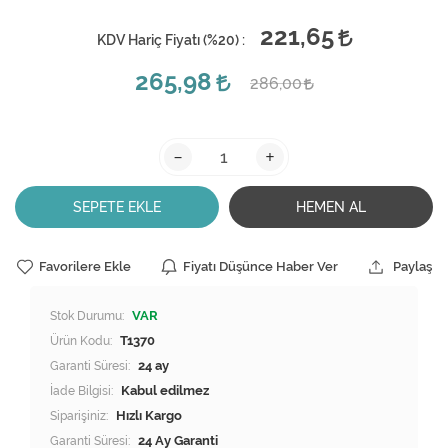
221,65
KDV Hariç Fiyatı (
%20
) :
265,98
286,00
-
+
SEPETE EKLE
HEMEN AL
Favorilere Ekle
Fiyatı Düşünce Haber Ver
Paylaş
Stok Durumu:
VAR
Ürün Kodu:
T1370
Garanti Süresi:
24 ay
İade Bilgisi:
Siparişiniz:
Hızlı Kargo
Garanti Süresi:
24 Ay Garanti