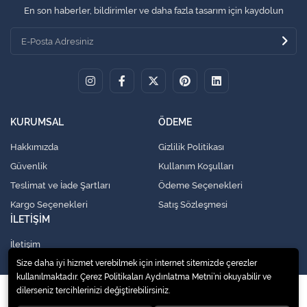
En son haberler, bildirimler ve daha fazla tasarım için kaydolun
KURUMSAL
ÖDEME
Hakkımızda
Gizlilik Politikası
Güvenlik
Kullanım Koşulları
Teslimat ve İade Şartları
Ödeme Seçenekleri
Kargo Seçenekleri
Satış Sözleşmesi
İLETİŞİM
İletişim
Size daha iyi hizmet verebilmek için internet sitemizde çerezler
kullanılmaktadır. Çerez Politikaları Aydınlatma Metni’ni okuyabilir ve
dilerseniz tercihlerinizi değiştirebilirsiniz.
© 2020
Küresel Soğutma Sistemleri Yedek Parça San. Ve Tic. Ltd. Şti.
. Tüm
hakları saklıdır.