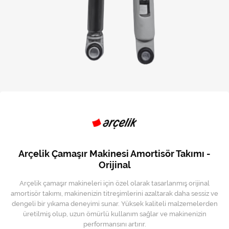
Kireç Önleme Ve Temizlik
Klima
Kombi
Kondansatör
Küçük Ev Aletleri
Musluk
Rezistanslar
Arçelik Çamaşır Makinesi Amortisör Takımı -
Soğutma Sistemleri
Orijinal
Arçelik çamaşır makineleri için özel olarak tasarlanmış orijinal
Şofben ve Termosifon
amortisör takımı, makinenizin titreşimlerini azaltarak daha sessiz ve
dengeli bir yıkama deneyimi sunar. Yüksek kaliteli malzemelerden
üretilmiş olup, uzun ömürlü kullanım sağlar ve makinenizin
performansını artırır.