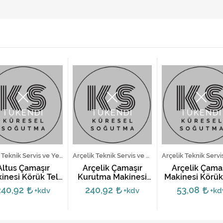
TÜKENDİ
TÜKENDİ
TÜKENDİ
Altus Teknik Servis ve Yedek Parça Hizmetleri
Arçelik Teknik Servis ve Yedek Parça Hizmetleri
Altus Çamaşır
Arçelik Çamaşır
Arçelik Çama
inesi Körük Teli
Kurutma Makinesi
Makinesi Körük 
5 - 7 Kg
Körüğü -
- Geniş Tip
240,92
240,92
53,08
+kdv
+kdv
+kd
2845240100