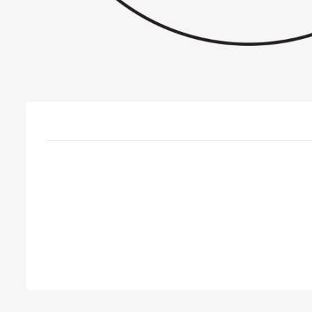
PROFİLO FX ÇAMAŞIR MAKİNESİ KÖRÜK LASTİĞİ.
PARÇA KODU 
Ürün Etiketleri
,
,
online yedek parça
yedek parça
beyaz eşya yedek parça