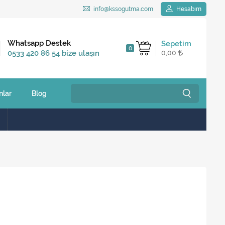
info@kssogutma.com
Hesabım
Kargo Bedava
Whatsapp Destek
Sepetim
0
2.500 TL ve üzeri
0533 420 86 54 bize ulaşın
0,00
siparişlerinizde
nlar
Blog