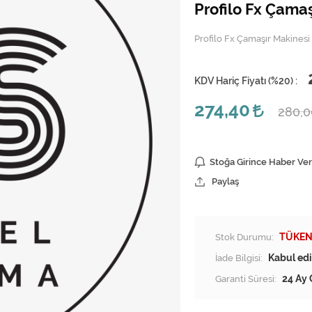
Profilo Fx Çama
Profilo Fx Çamaşır Makines
KDV Hariç Fiyatı (
%20
) :
274,40
280,
Stoğa Girince Haber Ver
Paylaş
Stok Durumu:
TÜKEN
İade Bilgisi:
Garanti Süresi:
24 Ay 