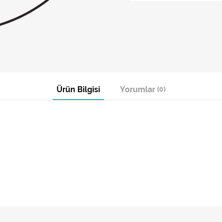
Ürün Bilgisi
Yorumlar
(0)
= 00660837