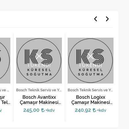
TÜKENDİ
TÜKENDİ
Arçelik Teknik Servis ve Yedek Parça Hizmetleri
Bosch Teknik Servis ve Yedek Parça Hizmetleri
Bosch Teknik Servis ve Yedek Parça Hizmetleri
şır
Bosch Avantixx
Bosch Logixx
LG Ç
Teli
Çamaşır Makinesi
Çamaşır Makinesi
Körüğü - Işıklı
Körüğü - Işıklı
245,00
240,92
v
+kdv
+kdv