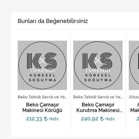
Bunları da Beğenebilirsiniz
TÜKENDİ
TÜKENDİ
Vestel Teknik Servis ve Yedek Parça Hizmetleri
Beko Teknik Servis ve Yedek Parça Hizmetleri
Beko Teknik Servis ve Yedek Parça Hizmetleri
ır
Beko Çamaşır
Beko Çamaşır
malı
Makinesi Körüğü
Kurutma Makinesi
Mak
Körüğü -
212,33
240,92
dv
+kdv
+kdv
2845240100