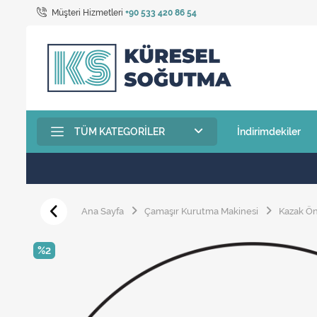
Müşteri Hizmetleri
+90 533 420 86 54
TÜM KATEGORILER
İndirimdekiler
Ana Sayfa
Çamaşır Kurutma Makinesi
Kazak Ö
%2