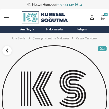
Müşteri Hizmetleri
+90 533 420 86 54
Tüm Kategoriler
Bulaşık Makinesi
Buzdolabı
Ana Sayfa
Hakkımızda
İletişim
Ana Sayfa
Çamaşır Kurutma Makinesi
Kazak Ön Körük
Çamaşır Kurutma Makinesi
%2
Çamaşır Makinesi
Doğalgaz Sobası
Elektrikli Aksamlar
Elektrikli Süpürge
Fan
Fırın, Ocak ve Aspiratör