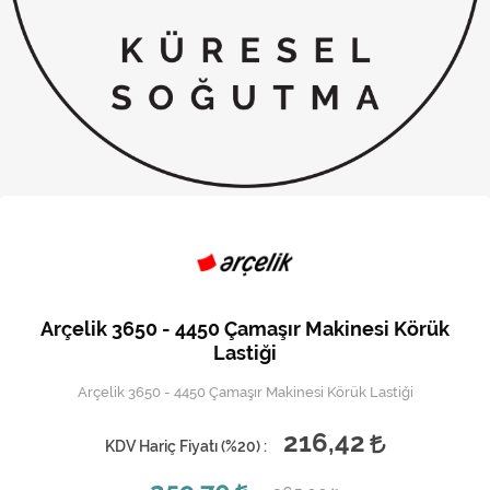
Kireç Önleme Ve Temizlik
Klima
Kombi
Kondansatör
Küçük Ev Aletleri
Musluk
Rezistanslar
Arçelik 3650 - 4450 Çamaşır Makinesi Körük
Soğutma Sistemleri
Lastiği
Arçelik 3650 - 4450 Çamaşır Makinesi Körük Lastiği
Şofben ve Termosifon
216,42
KDV Hariç Fiyatı (
%20
) :