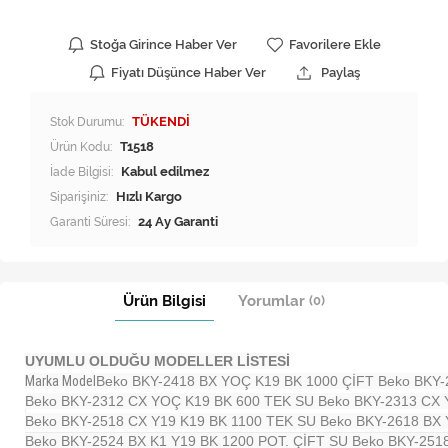
Stoğa Girince Haber Ver
Favorilere Ekle
Fiyatı Düşünce Haber Ver
Paylaş
Stok Durumu:
TÜKENDİ
Ürün Kodu:
T1518
İade Bilgisi:
Siparişiniz:
Hızlı Kargo
Garanti Süresi:
24 Ay Garanti
Ürün Bilgisi
Yorumlar
(0)
UYUMLU OLDUĞU MODELLER LİSTESİ
Marka Model
Beko BKY-2418 BX YOÇ K19 BK 1000 ÇİFT
Beko BKY-
Beko BKY-2312 CX YOÇ K19 BK 600 TEK SU
Beko BKY-2313 CX
Beko BKY-2518 CX Y19 K19 BK 1100 TEK SU
Beko BKY-2618 BX 
Beko BKY-2524 BX K1 Y19 BK 1200 POT. ÇİFT SU
Beko BKY-251