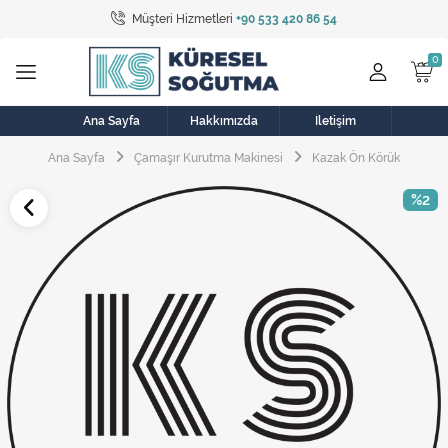
Müşteri Hizmetleri
+90 533 420 86 54
Tüm Kategoriler
Bulaşık Makinesi
Buzdolabı
Ana Sayfa
Hakkımızda
İletişim
Ana Sayfa
Çamaşır Kurutma Makinesi
Kazak Ön Körük
Çamaşır Kurutma Makinesi
%2
Çamaşır Makinesi
Doğalgaz Sobası
Elektrikli Aksamlar
Elektrikli Süpürge
Fan
Fırın, Ocak ve Aspiratör