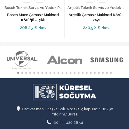
Bosch Teknik Servis ve Yedek Parça Hizmetleri
Arçelik Teknik Servis ve Yedek Parça Hizmetleri
Bosch Maxx Çamaşır Makinesi
Arçelik Çamaşır Makinesi Körük
Körüğü - Işıklı
Yayı
208,25
240,92
+kdv
+kdv
Hacıvat mah. C113/1 Sok. No: 1/1 İç kapı No: 1, 16290
Yıldırım/Bursa
+90 533 420 86 54