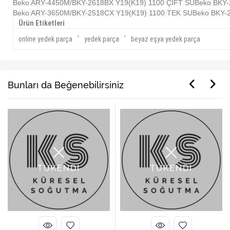
Beko ARY-4450M/BKY-2618BX Y19(K19) 1100 ÇİFT SU
Beko BKY-
Beko ARY-3650M/BKY-2518CX Y19(K19) 1100 TEK SU
Beko BKY-
Ürün Etiketleri
,
,
online yedek parça
yedek parça
beyaz eşya yedek parça
Bunları da Beğenebilirsiniz
TÜKENDİ
TÜKENDİ