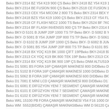
Beko BKY-2314 BZ Y54 K19 900 ÇS
Beko BKY-2418 BZ Y54 K19
Beko BKY-2314 BE FUSİON 900 ÇS
Beko BKY-2518 CE FUSİON 
Beko BKY-2313 CEX Y54 MİCOM 2 800 TS
Beko BKY-2314 BEX 
Beko BKY-2418 BZS Y54 K19 1000 ÇS
Beko BKY-2313 CF Y54 F
Beko BKY-2518 CF FLASH NEC2 1000 TS
Beko BKY-2524 BF 7
Beko BKY-2314 BF FLASH INVENSİS 900 ÇS TP
Beko BKY-2314 
Beko BKY-D 5101 B JUMP 20P 1000 TS TP
Beko BKY- D 5082 B
Beko BKY- D 5081 B Y54 JUMP 20P 800 TS TP
Beko BKY- D 506
Beko BKY- D 6102 B JUMP 20P 1000 ÇS
Beko BKY- D 6082 B JU
Beko BKY- D 5081 BS Y54 JUMP 20P 800 TS TP
Beko D 6101 B
Beko BKY-2418 BX YOÇ K19 BK 1000 ÇİFT 19P
Beko BKY-2418 B
Beko BKY-2313 CX YOÇ K19 BK 800 TEK 19P
Beko BKY-2313 CX
Beko BKY-2314 BX YOÇ K19 BK 900 19P ÇS
Beko DNM ALTUS100
Beko D1 5081 BS FORA 16P ÇAMAŞIR MAKİNESİ 800 D/D
Beko D
Beko D1 5102 B FORA 16P ÇAMAŞIR MAKİNESİ 1000 D/D
Beko D
Beko D1 5062 B FORA 16P ÇAMAŞIR MAKİNESİ 600 D/D
Beko BK
Beko D1 7081 E MİNİ LCD ÇAMAŞIR MAKİMESİ 800 D/D
Beko D1
Beko D1 6081 E DİFÜZYON YENİ 7 SEGMENT ÇAMAŞIR MAKİNES
Beko D1 6101 E DİFÜZYON YENİ 7 SEGMENT ÇAMAŞIR MAKİNES
Beko D1 6102 E DİFÜZYON YENİ 7 SEGMENT ÇAMAŞIR MAKİNES
Beko WKL 15100 PB FORA ÇAMAŞIR MAKİNESİ Y54 F16 1000 D
Beko WM 5552(B/D/E) ÇAMAŞIR MAKİNASI
Beko WM D 56120 Ça