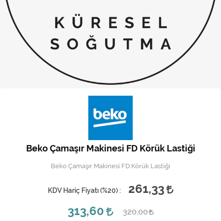
Kireç Önleme Ve Temizlik
Klima
Kombi
Kondansatör
Küçük Ev Aletleri
Musluk
Rezistanslar
Beko Çamaşır Makinesi FD Körük Lastiği
Soğutma Sistemleri
Beko Çamaşır Makinesi FD Körük Lastiği
Şofben ve Termosifon
261,33
KDV Hariç Fiyatı (
%20
) :
313,60
320,00