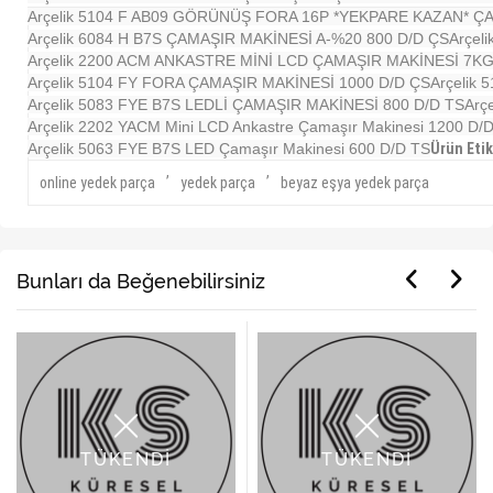
Arçelik 5104 F AB09 GÖRÜNÜŞ FORA 16P *YEKPARE KAZAN* 
Arçelik 6084 H B7S ÇAMAŞIR MAKİNESİ A-%20 800 D/D ÇS
Arçel
Arçelik 2200 ACM ANKASTRE MİNİ LCD ÇAMAŞIR MAKİNESİ 7K
Arçelik 5104 FY FORA ÇAMAŞIR MAKİNESİ 1000 D/D ÇS
Arçelik
Arçelik 5083 FYE B7S LEDLİ ÇAMAŞIR MAKİNESİ 800 D/D TS
Arç
Arçelik 2202 YACM Mini LCD Ankastre Çamaşır Makinesi 1200 D/
Arçelik 5063 FYE B7S LED Çamaşır Makinesi 600 D/D TS
Ürün Etik
,
,
online yedek parça
yedek parça
beyaz eşya yedek parça
Bunları da Beğenebilirsiniz
TÜKENDİ
TÜKENDİ