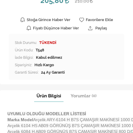
205,80
210,00
Stoğa Girince Haber Ver
Favorilere Ekle
Fiyatı Düşünce Haber Ver
Paylaş
Stok Durumu:
TÜKENDİ
Ürün Kodu:
T548
İade Bilgisi:
Siparişiniz:
Hızlı Kargo
Garanti Süresi:
24 Ay Garanti
Ürün Bilgisi
Yorumlar
(0)
UYUMLU OLDUĞU MODELLER LİSTESİ
Marka Model
Arçelik ARY-6104 H B7S ÇAMAŞIR MAKİNESİ 1000 
Arçelik 6104 HS AB09 GÖRÜNÜŞ B7S ÇAMAŞIR MAKİNESİ 1000 
Arçelik 6084 H AB09 GÖRÜNÜŞ B7S ÇAMAŞIR MAKİNESİ 800 D/