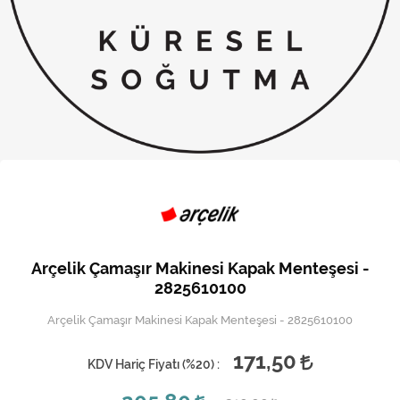
Kireç Önleme Ve Temizlik
Klima
Kombi
Kondansatör
Küçük Ev Aletleri
Musluk
Rezistanslar
Arçelik Çamaşır Makinesi Kapak Menteşesi -
Soğutma Sistemleri
2825610100
Arçelik Çamaşır Makinesi Kapak Menteşesi - 2825610100
Şofben ve Termosifon
171,50
KDV Hariç Fiyatı (
%20
) :