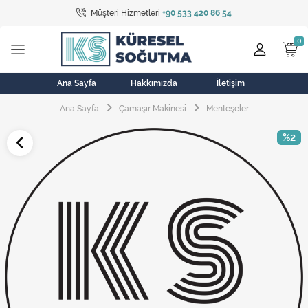
Müşteri Hizmetleri
+90 533 420 86 54
Tüm Kategoriler
Bulaşık Makinesi
Buzdolabı
Ana Sayfa
Hakkımızda
İletişim
Ana Sayfa
Çamaşır Makinesi
Menteşeler
Çamaşır Kurutma Makinesi
%2
Çamaşır Makinesi
Doğalgaz Sobası
Elektrikli Aksamlar
Elektrikli Süpürge
Fan
Fırın, Ocak ve Aspiratör