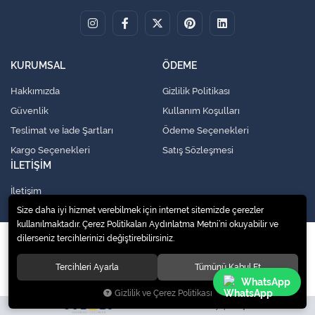
KURUMSAL
ÖDEME
Hakkımızda
Gizlilik Politikası
Güvenlik
Kullanım Koşulları
Teslimat ve İade Şartları
Ödeme Seçenekleri
Kargo Seçenekleri
Satış Sözleşmesi
İLETİŞİM
İletişim
Size daha iyi hizmet verebilmek için internet sitemizde çerezler
kullanılmaktadır. Çerez Politikaları Aydınlatma Metni’ni okuyabilir ve
dilerseniz tercihlerinizi değiştirebilirsiniz.
© 2020
Küresel Soğutma Sistemleri Yedek Parça San. Ve Tic. Ltd. Şti.
. Tüm
hakları saklıdır.
Tercihleri Ayarla
Tümünü Kabul Et
WhatsApp
Gizlilik ve Çerez Politikası
Site tasarımı tarafımızdan yapılmıştır.