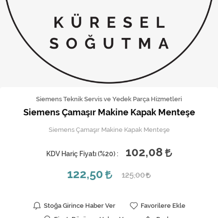
Kireç Önleme Ve Temizlik
Klima
Kombi
Kondansatör
Küçük Ev Aletleri
Siemens Teknik Servis ve Yedek Parça Hizmetleri
Siemens Çamaşır Makine Kapak Menteşe
Musluk
Siemens Çamaşır Makine Kapak Menteşe
Rezistanslar
102,08
KDV Hariç Fiyatı (
%20
) :
Soğutma Sistemleri
122,50
125,00
Şofben ve Termosifon
Stoğa Girince Haber Ver
Favorilere Ekle