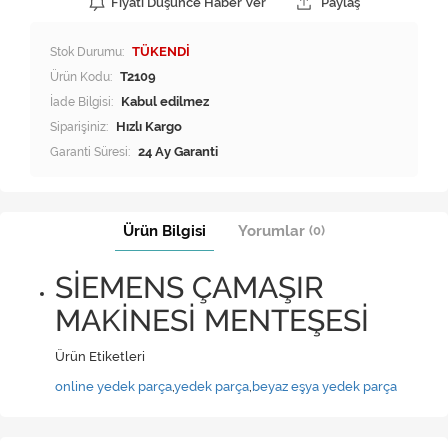
Fiyatı Düşünce Haber Ver
Paylaş
Stok Durumu:
TÜKENDİ
Ürün Kodu:
T2109
İade Bilgisi:
Siparişiniz:
Hızlı Kargo
Garanti Süresi:
24 Ay Garanti
Ürün Bilgisi
Yorumlar
(0)
SİEMENS ÇAMAŞIR
MAKİNESİ MENTEŞESİ
Ürün Etiketleri
online yedek parça
,
yedek parça
,
beyaz eşya yedek parça