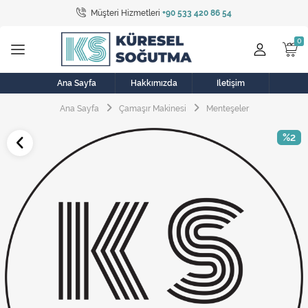
Müşteri Hizmetleri
+90 533 420 86 54
Tüm Kategoriler
Bulaşık Makinesi
Buzdolabı
Ana Sayfa
Hakkımızda
İletişim
Ana Sayfa
Çamaşır Makinesi
Menteşeler
Çamaşır Kurutma Makinesi
%2
Çamaşır Makinesi
Doğalgaz Sobası
Elektrikli Aksamlar
Elektrikli Süpürge
Fan
Fırın, Ocak ve Aspiratör