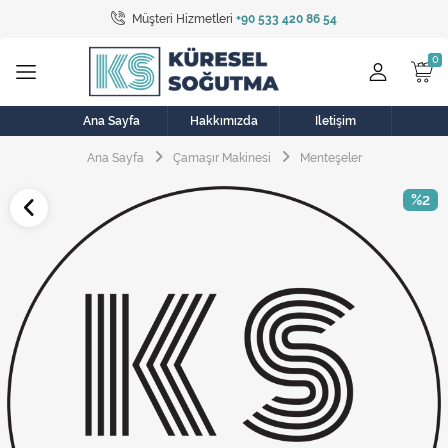
Müşteri Hizmetleri
+90 533 420 86 54
Tüm Kategoriler
Bulaşık Makinesi
Buzdolabı
Ana Sayfa
Hakkımızda
İletişim
Ana Sayfa
Çamaşır Makinesi
Menteşeler
Çamaşır Kurutma Makinesi
%2
Çamaşır Makinesi
Doğalgaz Sobası
Elektrikli Aksamlar
Elektrikli Süpürge
Fan
Fırın, Ocak ve Aspiratör