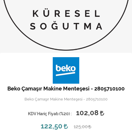
Kireç Önleme Ve Temizlik
Klima
Kombi
Kondansatör
Küçük Ev Aletleri
Musluk
Rezistanslar
Beko Çamaşır Makine Menteşesi - 2805710100
Soğutma Sistemleri
Beko Çamaşır Makine Menteşesi - 2805710100
Şofben ve Termosifon
102,08
KDV Hariç Fiyatı (
%20
) :
122,50
125,00