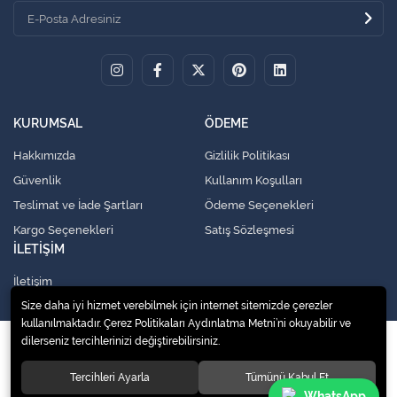
KURUMSAL
ÖDEME
Hakkımızda
Gizlilik Politikası
Güvenlik
Kullanım Koşulları
Teslimat ve İade Şartları
Ödeme Seçenekleri
Kargo Seçenekleri
Satış Sözleşmesi
İLETİŞİM
İletişim
Size daha iyi hizmet verebilmek için internet sitemizde çerezler
kullanılmaktadır. Çerez Politikaları Aydınlatma Metni’ni okuyabilir ve
dilerseniz tercihlerinizi değiştirebilirsiniz.
© 2020
Küresel Soğutma Sistemleri Yedek Parça San. Ve Tic. Ltd. Şti.
. Tüm
hakları saklıdır.
Tercihleri Ayarla
Tümünü Kabul Et
WhatsApp