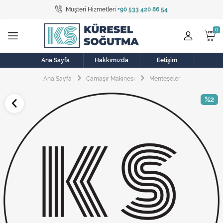
Müşteri Hizmetleri
+90 533 420 86 54
Tüm Kategoriler
Bulaşık Makinesi
Buzdolabı
Ana Sayfa
Hakkımızda
İletişim
Ana Sayfa
Çamaşır Makinesi
Menteşeler
Çamaşır Kurutma Makinesi
%2
Çamaşır Makinesi
Doğalgaz Sobası
Elektrikli Aksamlar
Elektrikli Süpürge
Fan
Fırın, Ocak ve Aspiratör