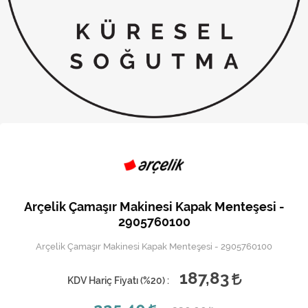
Kireç Önleme Ve Temizlik
Klima
Kombi
Kondansatör
Küçük Ev Aletleri
Musluk
Rezistanslar
Arçelik Çamaşır Makinesi Kapak Menteşesi -
Soğutma Sistemleri
2905760100
Arçelik Çamaşır Makinesi Kapak Menteşesi - 2905760100
Şofben ve Termosifon
187,83
KDV Hariç Fiyatı (
%20
) :