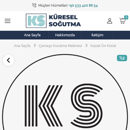
Müşteri Hizmetleri
+90 533 420 86 54
Tüm Kategoriler
Bulaşık Makinesi
Buzdolabı
Ana Sayfa
Hakkımızda
İletişim
Ana Sayfa
Çamaşır Kurutma Makinesi
Kazak Ön Körük
Çamaşır Kurutma Makinesi
%2
Çamaşır Makinesi
Doğalgaz Sobası
Elektrikli Aksamlar
Elektrikli Süpürge
Fan
Fırın, Ocak ve Aspiratör