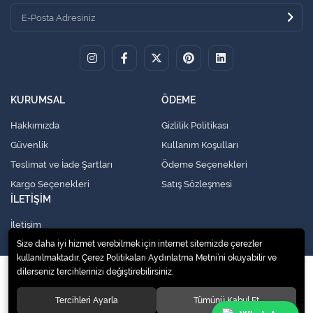
KURUMSAL
ÖDEME
Hakkımızda
Gizlilik Politikası
Güvenlik
Kullanım Koşulları
Teslimat ve İade Şartları
Ödeme Seçenekleri
Kargo Seçenekleri
Satış Sözleşmesi
İLETİŞİM
İletişim
Size daha iyi hizmet verebilmek için internet sitemizde çerezler
kullanılmaktadır. Çerez Politikaları Aydınlatma Metni’ni okuyabilir ve
dilerseniz tercihlerinizi değiştirebilirsiniz.
© 2020
Küresel Soğutma Sistemleri Yedek Parça San. Ve Tic. Ltd. Şti.
. Tüm
hakları saklıdır.
Tercihleri Ayarla
Tümünü Kabul Et