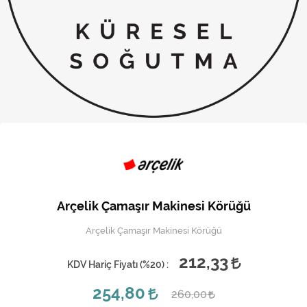
Kireç Önleme Ve Temizlik
Klima
Kombi
Kondansatör
Küçük Ev Aletleri
Musluk
Rezistanslar
Arçelik Çamaşır Makinesi Körüğü
Soğutma Sistemleri
Arçelik Çamaşır Makinesi Körüğü
Şofben ve Termosifon
212,33
KDV Hariç Fiyatı (
%20
) :
254,80
260,00