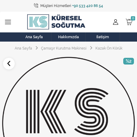
Müşteri Hizmetleri
+90 533 420 86 54
Tüm Kategoriler
Bulaşık Makinesi
Buzdolabı
Ana Sayfa
Hakkımızda
İletişim
Ana Sayfa
Çamaşır Kurutma Makinesi
Kazak Ön Körük
Çamaşır Kurutma Makinesi
%2
Çamaşır Makinesi
Doğalgaz Sobası
Elektrikli Aksamlar
Elektrikli Süpürge
Fan
Fırın, Ocak ve Aspiratör