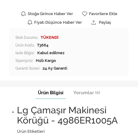
Stoğa Girince Haber Ver
Favorilere Ekle
Fiyatı Düşünce Haber Ver
Paylaş
Stok Durumu:
TÜKENDİ
Ürün Kodu:
T3664
İade Bilgisi:
Siparişiniz:
Hızlı Kargo
Garanti Süresi:
24 Ay Garanti
Ürün Bilgisi
Yorumlar
(0)
Lg Çamaşır Makinesi
Körüğü - 4986ER1005A
Ürün Etiketleri