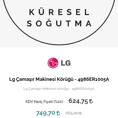
Kireç Önleme Ve Temizlik
Klima
Kombi
Kondansatör
Küçük Ev Aletleri
Musluk
Rezistanslar
Lg Çamaşır Makinesi Körüğü - 4986ER1005A
Soğutma Sistemleri
Lg Çamaşır Makinesi Körüğü - 4986ER1005A
Şofben ve Termosifon
624,75
KDV Hariç Fiyatı (
%20
) :
749,70
765,00