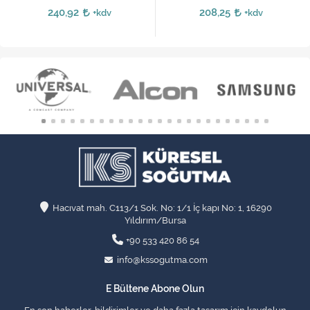
240,92
208,25
+kdv
+kdv
Hacıvat mah. C113/1 Sok. No: 1/1 İç kapı No: 1, 16290
Yıldırım/Bursa
+90 533 420 86 54
info@kssogutma.com
E Bültene Abone Olun