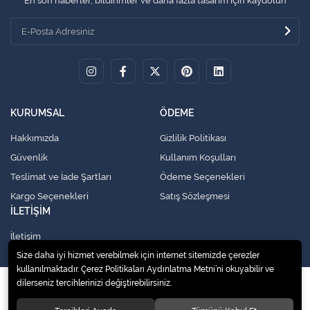
En son haberler, bildirimler ve daha fazla tasarım için kaydolun
KURUMSAL
ÖDEME
Hakkımızda
Gizlilik Politikası
Güvenlik
Kullanım Koşulları
Teslimat ve İade Şartları
Ödeme Seçenekleri
Kargo Seçenekleri
Satış Sözleşmesi
İLETİŞİM
İletişim
Size daha iyi hizmet verebilmek için internet sitemizde çerezler
kullanılmaktadır. Çerez Politikaları Aydınlatma Metni’ni okuyabilir ve
dilerseniz tercihlerinizi değiştirebilirsiniz.
© 2020
Küresel Soğutma Sistemleri Yedek Parça San. Ve Tic. Ltd. Şti.
. Tüm
hakları saklıdır.