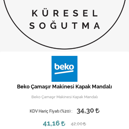
Kireç Önleme Ve Temizlik
Klima
Kombi
Kondansatör
Küçük Ev Aletleri
Musluk
Rezistanslar
Beko Çamaşır Makinesi Kapak Mandalı
Soğutma Sistemleri
Beko Çamaşır Makinesi Kapak Mandalı
Şofben ve Termosifon
34,30
KDV Hariç Fiyatı (
%20
) :
41,16
42,00