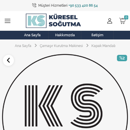
Müşteri Hizmetleri
+90 533 420 86 54
Tüm Kategoriler
Bulaşık Makinesi
Buzdolabı
Ana Sayfa
Hakkımızda
İletişim
Ana Sayfa
Çamaşır Kurutma Makinesi
Kapak Mandalı
Çamaşır Kurutma Makinesi
%2
Çamaşır Makinesi
Doğalgaz Sobası
Elektrikli Aksamlar
Elektrikli Süpürge
Fan
Fırın, Ocak ve Aspiratör