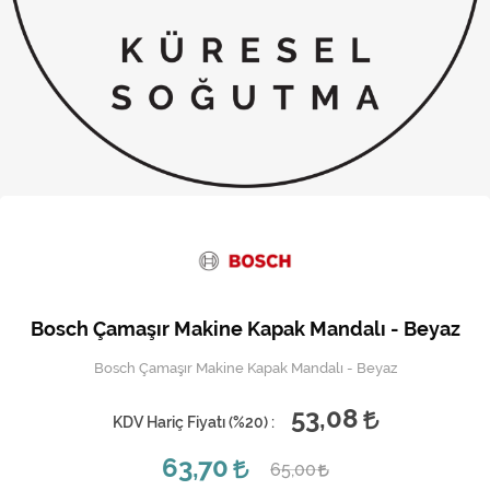
Kireç Önleme Ve Temizlik
Klima
Kombi
Kondansatör
Küçük Ev Aletleri
Musluk
Rezistanslar
Bosch Çamaşır Makine Kapak Mandalı - Beyaz
Soğutma Sistemleri
Bosch Çamaşır Makine Kapak Mandalı - Beyaz
Şofben ve Termosifon
53,08
KDV Hariç Fiyatı (
%20
) :
63,70
65,00