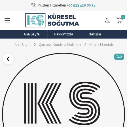
Müşteri Hizmetleri
+90 533 420 86 54
Tüm Kategoriler
Bulaşık Makinesi
Buzdolabı
Ana Sayfa
Hakkımızda
İletişim
Ana Sayfa
Çamaşır Kurutma Makinesi
Kapak Mandalı
Çamaşır Kurutma Makinesi
%2
Çamaşır Makinesi
Doğalgaz Sobası
Elektrikli Aksamlar
Elektrikli Süpürge
Fan
Fırın, Ocak ve Aspiratör