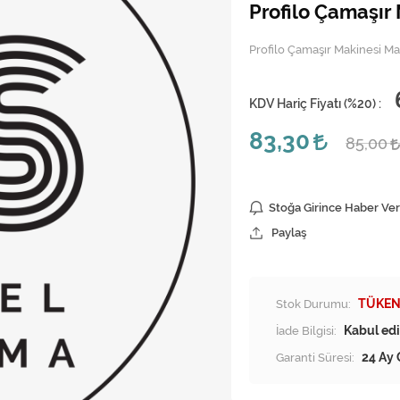
Profilo Çamaşır
Profilo Çamaşır Makinesi Ma
KDV Hariç Fiyatı (
%20
) :
83,30
85,00
Stoğa Girince Haber Ver
Paylaş
Stok Durumu:
TÜKEN
İade Bilgisi:
Garanti Süresi:
24 Ay 