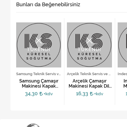
Bunları da Beğenebilirsiniz
TÜKENDİ
TÜKENDİ
Beko Teknik Servis ve Yedek Parça Hizmetleri
Samsung Teknik Servis ve Yedek Parça Hizmetleri
Arçelik Teknik Servis ve Yedek Parça Hizmetleri
ır
Samsung Çamaşır
Arçelik Çamaşır
İ
amak
Makinesi Kapak
Makinesi Kapak Dili
M
Mandalı DC64-
Kanca Yayı
34,30
16,33
dv
+kdv
+kdv
02852D