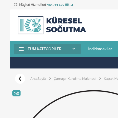
Müşteri Hizmetleri
+90 533 420 86 54
TÜM KATEGORILER
İndirimdekiler
Ana Sayfa
Çamaşır Kurutma Makinesi
Kapak M
%2