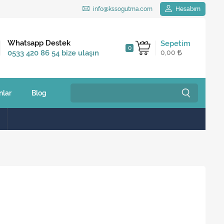
info@kssogutma.com
Hesabım
Kargo Bedava
Whatsapp Destek
Sepetim
0
2.500 TL ve üzeri
0533 420 86 54 bize ulaşın
0,00
siparişlerinizde
nlar
Blog