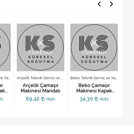
TÜKENDİ
TÜKENDİ
Beko Teknik Servis ve Yedek Parça Hizmetleri
Arçelik Teknik Servis ve Yedek Parça Hizmetleri
Beko Teknik Servis ve Yedek Parça Hizmetleri
ır
Arçelik Çamaşır
Beko Çamaşır
ak
Makinesi Mandalı
Makinesi Kapak
M
 Tip
Mandalı
69,42
34,30
dv
+kdv
+kdv