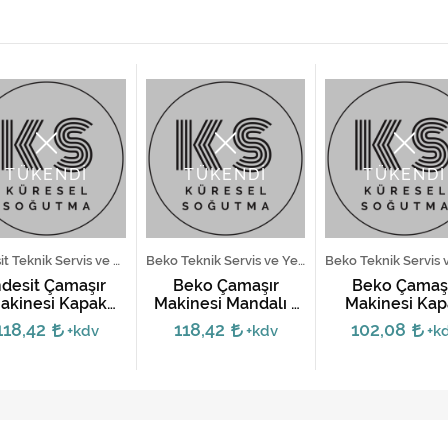
TÜKENDİ
TÜKENDİ
TÜKENDİ
Indesit Teknik Servis ve Yedek Parça Hizmetleri
Beko Teknik Servis ve Yedek Parça Hizmetleri
ndesit Çamaşır
Beko Çamaşır
Beko Çamaş
akinesi Kapak
Makinesi Mandalı -
Makinesi Kap
Mandalı -
Eski Tip
Mandalı - Eski
118,42
118,42
102,08
+kdv
+kdv
+k
C00116576