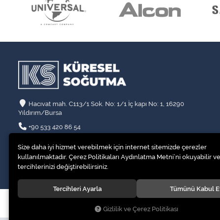
Hacıvat mah. C113/1 Sok. No: 1/1 İç kapı No: 1, 16290
Yıldırım/Bursa
+90 533 420 86 54
info@kssogutma.com
Size daha iyi hizmet verebilmek için internet sitemizde çerezler
kullanılmaktadır. Çerez Politikaları Aydınlatma Metni’ni okuyabilir ve
tercihlerinizi değiştirebilirsiniz.
Tercihleri Ayarla
Tümünü Kabul E
© 2020
Küresel Soğutma Sistemleri Yedek Parça San. Ve Tic. Ltd. Şt
Gizlilik ve Çerez Politikası