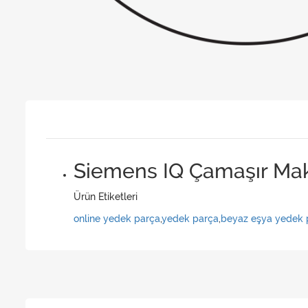
Siemens IQ Çamaşır Mak
Ürün Etiketleri
online yedek parça
,
yedek parça
,
beyaz eşya yedek 