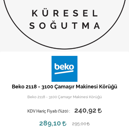
Kireç Önleme Ve Temizlik
Klima
Kombi
Kondansatör
Küçük Ev Aletleri
Musluk
Rezistanslar
Beko 2118 - 3100 Çamaşır Makinesi Körüğü
Soğutma Sistemleri
Beko 2118 - 3100 Çamaşır Makinesi Körüğü
Şofben ve Termosifon
240,92
KDV Hariç Fiyatı (
%20
) :
289,10
295,00