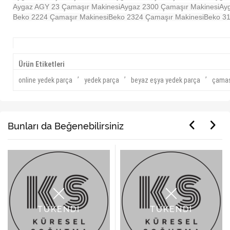
Aygaz AGY 23 Çamaşır Makinesi
Aygaz 2300 Çamaşır Makinesi
Ay
Beko 2224 Çamaşır Makinesi
Beko 2324 Çamaşır Makinesi
Beko 31
Ürün Etiketleri
,
,
,
online yedek parça
yedek parça
beyaz eşya yedek parça
çamaşı
Bunları da Beğenebilirsiniz
TÜKENDİ
TÜKENDİ