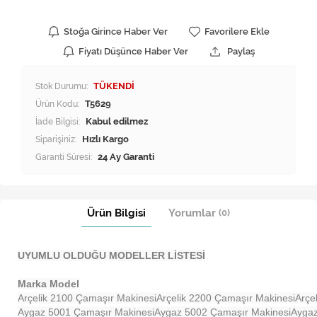
Stoğa Girince Haber Ver
Favorilere Ekle
Fiyatı Düşünce Haber Ver
Paylaş
Stok Durumu:
TÜKENDİ
Ürün Kodu:
T5629
İade Bilgisi:
Siparişiniz:
Hızlı Kargo
Garanti Süresi:
24 Ay Garanti
Ürün Bilgisi
Yorumlar
(0)
UYUMLU OLDUĞU MODELLER LİSTESİ
Marka Model
Arçelik 2100 Çamaşır Makinesi
Arçelik 2200 Çamaşır Makinesi
Arçe
Aygaz 5001 Çamaşır Makinesi
Aygaz 5002 Çamaşır Makinesi
Aygaz