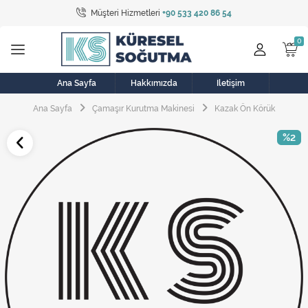
Müşteri Hizmetleri
+90 533 420 86 54
Tüm Kategoriler
Bulaşık Makinesi
Buzdolabı
Ana Sayfa
Hakkımızda
İletişim
Ana Sayfa
Çamaşır Kurutma Makinesi
Kazak Ön Körük
Çamaşır Kurutma Makinesi
%2
Çamaşır Makinesi
Doğalgaz Sobası
Elektrikli Aksamlar
Elektrikli Süpürge
Fan
Fırın, Ocak ve Aspiratör