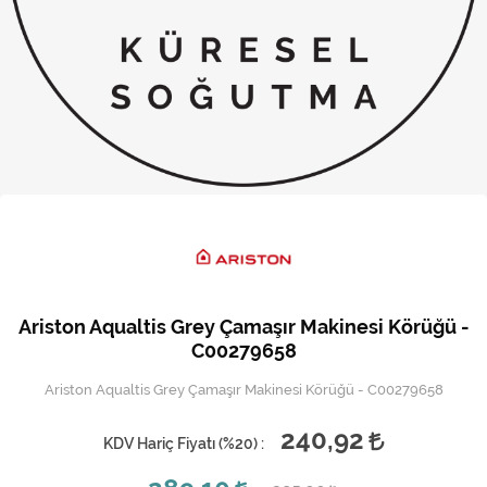
Kireç Önleme Ve Temizlik
Klima
Kombi
Kondansatör
Küçük Ev Aletleri
Musluk
Rezistanslar
Ariston Aqualtis Grey Çamaşır Makinesi Körüğü -
Soğutma Sistemleri
C00279658
Ariston Aqualtis Grey Çamaşır Makinesi Körüğü - C00279658
Şofben ve Termosifon
240,92
KDV Hariç Fiyatı (
%20
) :