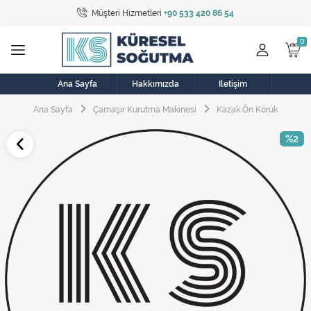
Müşteri Hizmetleri
+90 533 420 86 54
Tüm Kategoriler
Bulaşık Makinesi
Buzdolabı
Ana Sayfa
Hakkımızda
İletişim
Ana Sayfa
Çamaşır Kurutma Makinesi
Kazak Ön Körük
Çamaşır Kurutma Makinesi
%2
Çamaşır Makinesi
Doğalgaz Sobası
Elektrikli Aksamlar
Elektrikli Süpürge
Fan
Fırın, Ocak ve Aspiratör