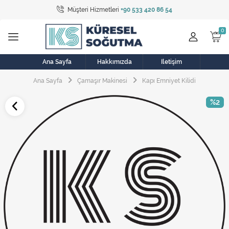
Müşteri Hizmetleri
+90 533 420 86 54
Tüm Kategoriler
Bulaşık Makinesi
Buzdolabı
Ana Sayfa
Hakkımızda
İletişim
Ana Sayfa
Çamaşır Makinesi
Kapı Emniyet Kilidi
Çamaşır Kurutma Makinesi
%2
Çamaşır Makinesi
Doğalgaz Sobası
Elektrikli Aksamlar
Elektrikli Süpürge
Fan
Fırın, Ocak ve Aspiratör