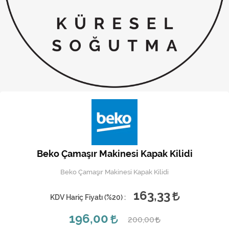
Kireç Önleme Ve Temizlik
Klima
Kombi
Kondansatör
Küçük Ev Aletleri
Musluk
Rezistanslar
Beko Çamaşır Makinesi Kapak Kilidi
Soğutma Sistemleri
Beko Çamaşır Makinesi Kapak Kilidi
Şofben ve Termosifon
163,33
KDV Hariç Fiyatı (
%20
) :
196,00
200,00