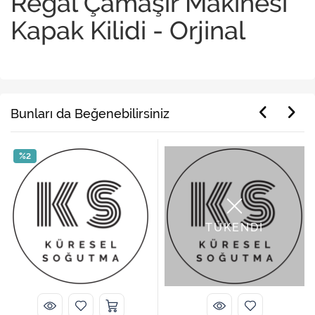
Regal Çamaşır Makinesi
Kapak Kilidi - Orjinal
Bunları da Beğenebilirsiniz
%2
TÜKENDİ