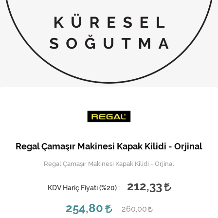
Kireç Önleme Ve Temizlik
Klima
Kombi
Kondansatör
Küçük Ev Aletleri
Musluk
Rezistanslar
Regal Çamaşır Makinesi Kapak Kilidi - Orjinal
Soğutma Sistemleri
Regal Çamaşır Makinesi Kapak Kilidi - Orjinal
Şofben ve Termosifon
212,33
KDV Hariç Fiyatı (
%20
) :
254,80
260,00