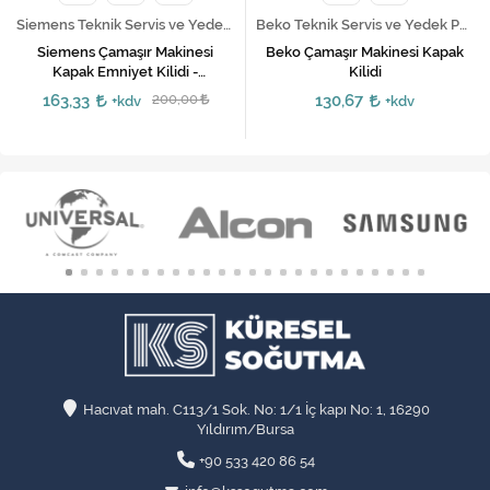
Siemens Teknik Servis ve Yedek Parça Hizmetleri
Beko Teknik Servis ve Yedek Parça Hizmetleri
Siemens Çamaşır Makinesi
Beko Çamaşır Makinesi Kapak
Kapak Emniyet Kilidi -
Kilidi
00605003, 00610682, 00610147
163,33
200,00
130,67
+kdv
+kdv
Hacıvat mah. C113/1 Sok. No: 1/1 İç kapı No: 1, 16290
Yıldırım/Bursa
+90 533 420 86 54