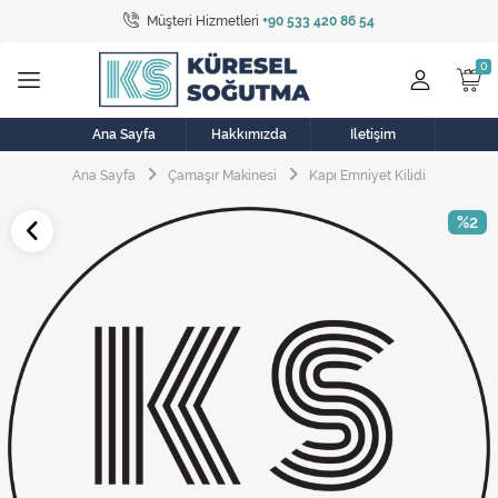
Müşteri Hizmetleri
+90 533 420 86 54
Tüm Kategoriler
Bulaşık Makinesi
Buzdolabı
Ana Sayfa
Hakkımızda
İletişim
Ana Sayfa
Çamaşır Makinesi
Kapı Emniyet Kilidi
Çamaşır Kurutma Makinesi
%2
Çamaşır Makinesi
Doğalgaz Sobası
Elektrikli Aksamlar
Elektrikli Süpürge
Fan
Fırın, Ocak ve Aspiratör