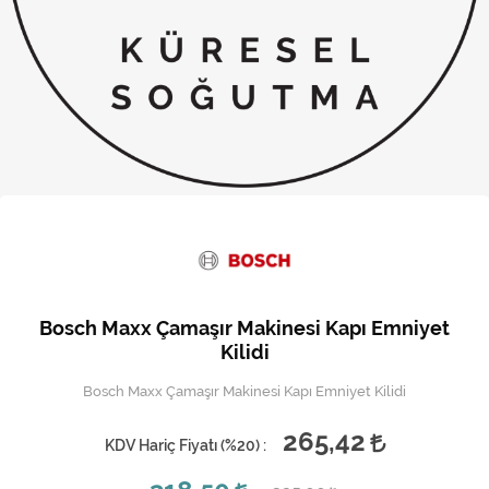
Kireç Önleme Ve Temizlik
Klima
Kombi
Kondansatör
Küçük Ev Aletleri
Musluk
Rezistanslar
Bosch Maxx Çamaşır Makinesi Kapı Emniyet
Soğutma Sistemleri
Kilidi
Bosch Maxx Çamaşır Makinesi Kapı Emniyet Kilidi
Şofben ve Termosifon
265,42
KDV Hariç Fiyatı (
%20
) :