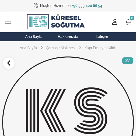
Müşteri Hizmetleri
+90 533 420 86 54
Tüm Kategoriler
Bulaşık Makinesi
Buzdolabı
Ana Sayfa
Hakkımızda
İletişim
Ana Sayfa
Çamaşır Makinesi
Kapı Emniyet Kilidi
Çamaşır Kurutma Makinesi
%2
Çamaşır Makinesi
Doğalgaz Sobası
Elektrikli Aksamlar
Elektrikli Süpürge
Fan
Fırın, Ocak ve Aspiratör