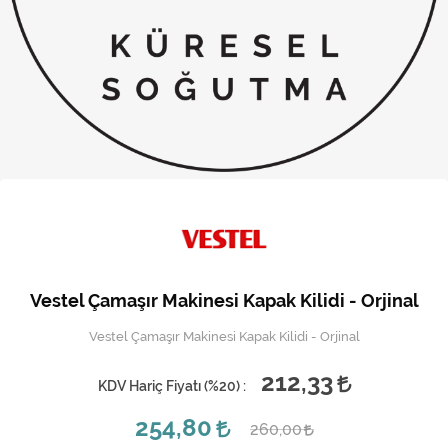
Kireç Önleme Ve Temizlik
Klima
Kombi
Kondansatör
Küçük Ev Aletleri
Musluk
Rezistanslar
Vestel Çamaşır Makinesi Kapak Kilidi - Orjinal
Soğutma Sistemleri
Vestel Çamaşır Makinesi Kapak Kilidi - Orjinal
Şofben ve Termosifon
212,33
KDV Hariç Fiyatı (
%20
) :
254,80
260,00