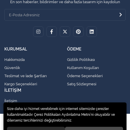
En son haberler, bildirimler ve daha fazla tasarım için kaydolun
KURUMSAL
ÖDEME
Hakkımızda
Gizlilik Politikası
Güvenlik
Kullanım Koşulları
Teslimat ve İade Şartları
Ödeme Seçenekleri
Kargo Seçenekleri
Satış Sözleşmesi
İLETİŞİM
İletişim
Size daha iyi hizmet verebilmek için internet sitemizde çerezler
kullanılmaktadır. Çerez Politikaları Aydınlatma Metni’ni okuyabilir ve
dilerseniz tercihlerinizi değiştirebilirsiniz.
© 2020
Küresel Soğutma Sistemleri Yedek Parça San. Ve Tic. Ltd. Şti.
. Tüm
hakları saklıdır.