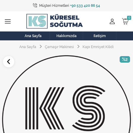
Müşteri Hizmetleri
+90 533 420 86 54
Tüm Kategoriler
Bulaşık Makinesi
Buzdolabı
Ana Sayfa
Hakkımızda
İletişim
Ana Sayfa
Çamaşır Makinesi
Kapı Emniyet Kilidi
Çamaşır Kurutma Makinesi
%2
Çamaşır Makinesi
Doğalgaz Sobası
Elektrikli Aksamlar
Elektrikli Süpürge
Fan
Fırın, Ocak ve Aspiratör