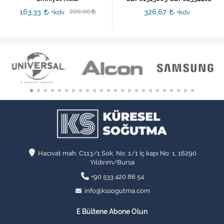
163,33
200,00
326,67
+kdv
+kdv
Hacıvat mah. C113/1 Sok. No: 1/1 İç kapı No: 1, 16290
Yıldırım/Bursa
+90 533 420 86 54
info@kssogutma.com
E Bültene Abone Olun