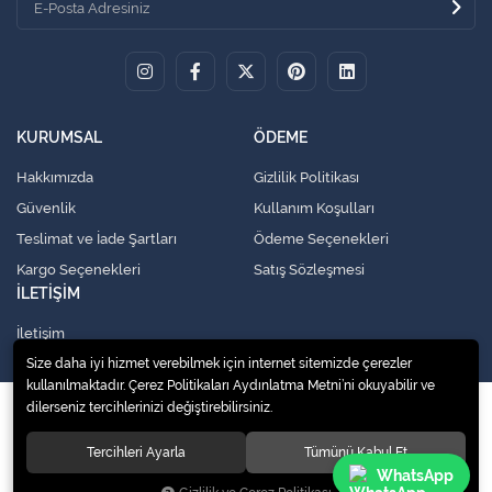
KURUMSAL
ÖDEME
Hakkımızda
Gizlilik Politikası
Güvenlik
Kullanım Koşulları
Teslimat ve İade Şartları
Ödeme Seçenekleri
Kargo Seçenekleri
Satış Sözleşmesi
İLETİŞİM
İletişim
Size daha iyi hizmet verebilmek için internet sitemizde çerezler
kullanılmaktadır. Çerez Politikaları Aydınlatma Metni’ni okuyabilir ve
dilerseniz tercihlerinizi değiştirebilirsiniz.
© 2020
Küresel Soğutma Sistemleri Yedek Parça San. Ve Tic. Ltd. Şti.
. Tüm
hakları saklıdır.
Tercihleri Ayarla
Tümünü Kabul Et
WhatsApp