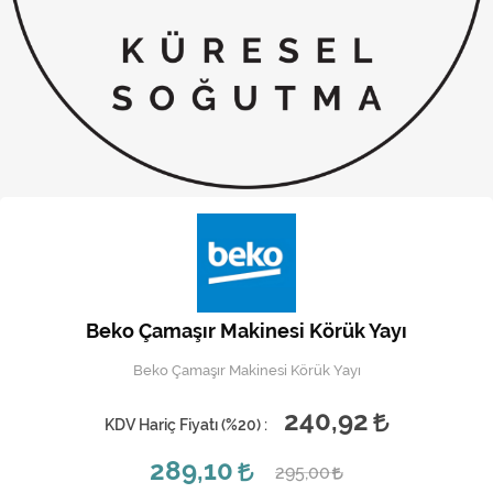
Kireç Önleme Ve Temizlik
Klima
Kombi
Kondansatör
Küçük Ev Aletleri
Musluk
Rezistanslar
Beko Çamaşır Makinesi Körük Yayı
Soğutma Sistemleri
Beko Çamaşır Makinesi Körük Yayı
Şofben ve Termosifon
240,92
KDV Hariç Fiyatı (
%20
) :
289,10
295,00