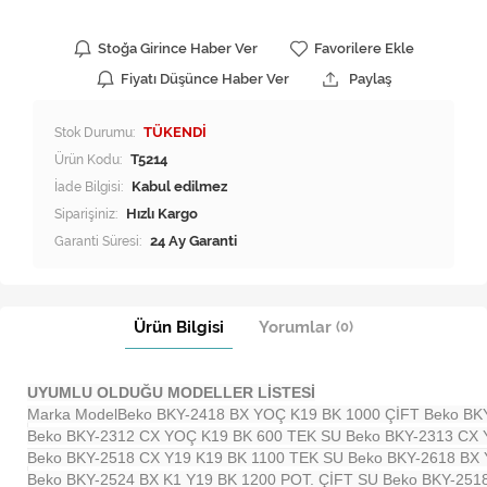
Stoğa Girince Haber Ver
Favorilere Ekle
Fiyatı Düşünce Haber Ver
Paylaş
Stok Durumu:
TÜKENDİ
Ürün Kodu:
T5214
İade Bilgisi:
Siparişiniz:
Hızlı Kargo
Garanti Süresi:
24 Ay Garanti
Ürün Bilgisi
Yorumlar
(0)
UYUMLU OLDUĞU MODELLER LİSTESİ
Marka Model
Beko BKY-2418 BX YOÇ K19 BK 1000 ÇİFT
Beko BK
Beko BKY-2312 CX YOÇ K19 BK 600 TEK SU
Beko BKY-2313 CX
Beko BKY-2518 CX Y19 K19 BK 1100 TEK SU
Beko BKY-2618 BX 
Beko BKY-2524 BX K1 Y19 BK 1200 POT. ÇİFT SU
Beko BKY-251