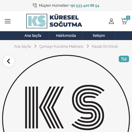
Müşteri Hizmetleri
+90 533 420 86 54
Tüm Kategoriler
Bulaşık Makinesi
Buzdolabı
Ana Sayfa
Hakkımızda
İletişim
Ana Sayfa
Çamaşır Kurutma Makinesi
Kazak Ön Körük
Çamaşır Kurutma Makinesi
%2
Çamaşır Makinesi
Doğalgaz Sobası
Elektrikli Aksamlar
Elektrikli Süpürge
Fan
Fırın, Ocak ve Aspiratör