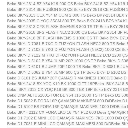
Beko BKY-2314 BZ Y54 K19 900 ÇS
Beko BKY-2418 BZ Y54 K19
Beko BKY-2314 BE FUSİON 900 ÇS
Beko BKY-2518 CE FUSİON 
Beko BKY-2313 CEX Y54 MİCOM 2 800 TS
Beko BKY-2314 BEX 
Beko BKY-2035 C YOÇ 35CM 800 TS
Beko BKY-2418 BZS Y54 K
Beko BKY-2313 CFS FLASH INVENSİS 800 TS TP
Beko BKY-251
Beko BKY-2618 BFS FLASH NEC2 1000 ÇS
Beko BKY-2314 BF F
Beko BKY-2418 BF FLASH INVENSİS 1000 ÇS TP
Beko BKY- D7
Beko BKY- D 7081 E 7KG DIFUZYON FLASH NEC2 800 TS
Beko 
Beko BKY- D 7102 E 7KG DİFÜZYON FLASH (NEC2) 1000 ÇS
Be
Beko BKY- D 7122 M 7KG DİFÜZYON FLASH NEC2 LCD 1200 ÇS
Beko BKY- D 5102 B Y54 JUMP 20P 1000 ÇS TP
Beko BKY- D 50
Beko BKY- D 6101 B JUMP 20P 1000 TS
Beko BKY- D 6081 B JU
Beko BKY- D 5062 B Y54 JUMP 600 ÇS TP
Beko BKY- D 5102 BS
Beko D 6101 BS JUMP 20P ÇAMAŞIR MAKİNESİ 1000D/D
Beko D
Beko BKY-2418 BX YOÇ K19 BK 1000 ÇİFT 19P
Beko BKY-2418 B
Beko BKY-2313 CX YOÇ K19 BK 800 TEK 19P
Beko BKY-2314 B
Beko DNM ALTUS1001-TÜR B1 Y54 J16 1000 TS TP
Beko D1 50
Beko D1 5082 B FORA 16P ÇAMAŞIR MAKİNESİ 800 D/D
Beko D1
Beko D1 5102 BS FORA 16P ÇAMAŞIR MAKİNESİ 1000 D/D
Beko 
Beko BKY - 2112 CX FORA EKO 16 Y54 PL2 600 Devir ÇAMAŞIR
Beko D1 7102 E MİNİ LCD ÇAMAŞIR MAKİNESİ 7KG 1000 D/D Ç
Beko D1 7081 E MİNİ LCD ÇAMAŞIR MAKİMESİ 800 D/D
Beko BK