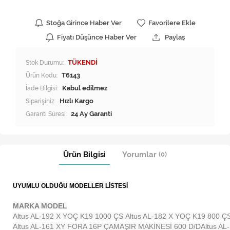
Stoğa Girince Haber Ver
Favorilere Ekle
Fiyatı Düşünce Haber Ver
Paylaş
Stok Durumu:
TÜKENDİ
Ürün Kodu:
T6143
İade Bilgisi:
Siparişiniz:
Hızlı Kargo
Garanti Süresi:
24 Ay Garanti
Ürün Bilgisi
Yorumlar
(0)
UYUMLU OLDUĞU MODELLER LİSTESİ
MARKA MODEL
Altus AL-192 X YOÇ K19 1000 ÇS
Altus AL-182 X YOÇ K19 800 Ç
Altus AL-161 XY FORA 16P ÇAMAŞIR MAKİNESİ 600 D/D
Altus A