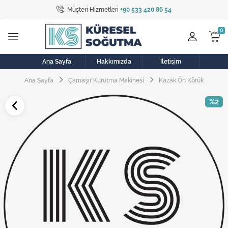
Müşteri Hizmetleri
+90 533 420 86 54
Tüm Kategoriler
Bulaşık Makinesi
Buzdolabı
Ana Sayfa
Hakkımızda
İletişim
Ana Sayfa
Çamaşır Kurutma Makinesi
Kazak Ön Körük
Çamaşır Kurutma Makinesi
%2
Çamaşır Makinesi
Doğalgaz Sobası
Elektrikli Aksamlar
Elektrikli Süpürge
Fan
Fırın, Ocak ve Aspiratör