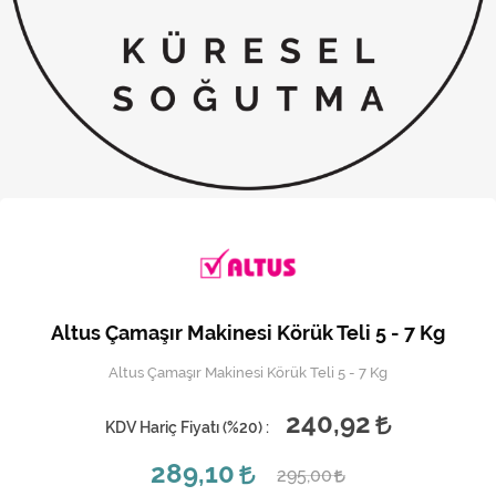
Kireç Önleme Ve Temizlik
Klima
Kombi
Kondansatör
Küçük Ev Aletleri
Musluk
Rezistanslar
Altus Çamaşır Makinesi Körük Teli 5 - 7 Kg
Soğutma Sistemleri
Altus Çamaşır Makinesi Körük Teli 5 - 7 Kg
Şofben ve Termosifon
240,92
KDV Hariç Fiyatı (
%20
) :
289,10
295,00