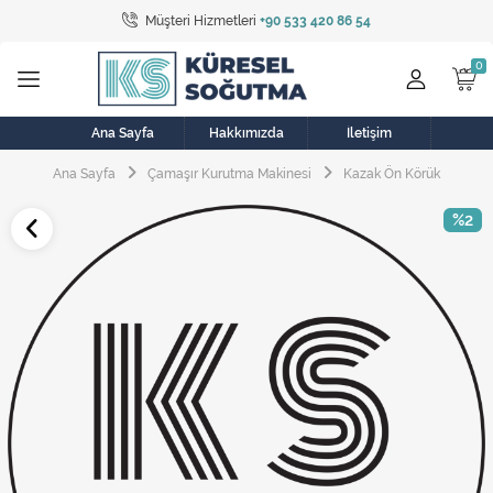
Müşteri Hizmetleri
+90 533 420 86 54
Tüm Kategoriler
Bulaşık Makinesi
Buzdolabı
Ana Sayfa
Hakkımızda
İletişim
Ana Sayfa
Çamaşır Kurutma Makinesi
Kazak Ön Körük
Çamaşır Kurutma Makinesi
%2
Çamaşır Makinesi
Doğalgaz Sobası
Elektrikli Aksamlar
Elektrikli Süpürge
Fan
Fırın, Ocak ve Aspiratör