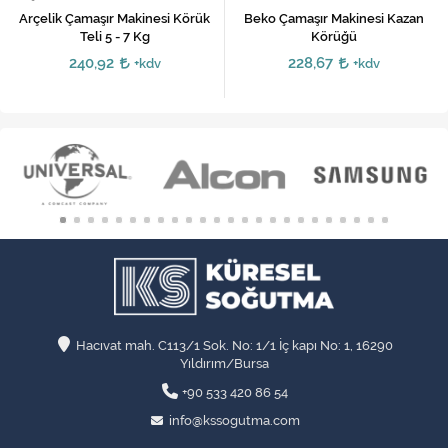
Arçelik Çamaşır Makinesi Körük
Beko Çamaşır Makinesi Kazan
Teli 5 - 7 Kg
Körüğü
240,92
228,67
+kdv
+kdv
Hacıvat mah. C113/1 Sok. No: 1/1 İç kapı No: 1, 16290
Yıldırım/Bursa
+90 533 420 86 54
info@kssogutma.com