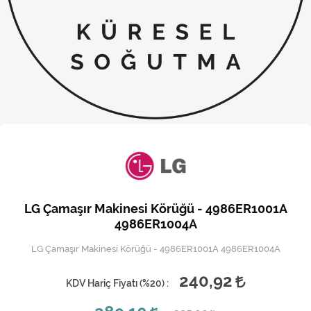
Kireç Önleme Ve Temizlik
Klima
Kombi
Kondansatör
Küçük Ev Aletleri
Musluk
Rezistanslar
LG Çamaşır Makinesi Körüğü - 4986ER1001A
Soğutma Sistemleri
4986ER1004A
LG Çamaşır Makinesi Körüğü - 4986ER1001A 4986ER1004A
Şofben ve Termosifon
240,92
KDV Hariç Fiyatı (
%20
) :