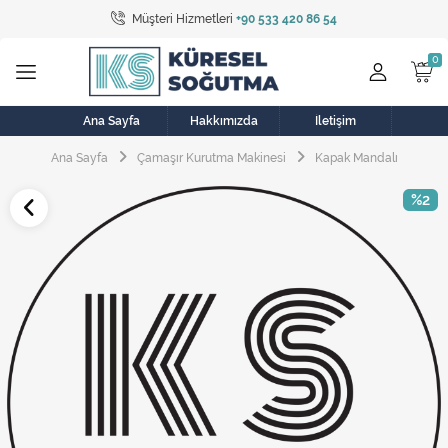
Müşteri Hizmetleri
+90 533 420 86 54
Tüm Kategoriler
Bulaşık Makinesi
Buzdolabı
Ana Sayfa
Hakkımızda
İletişim
Ana Sayfa
Çamaşır Kurutma Makinesi
Kapak Mandalı
Çamaşır Kurutma Makinesi
%2
Çamaşır Makinesi
Doğalgaz Sobası
Elektrikli Aksamlar
Elektrikli Süpürge
Fan
Fırın, Ocak ve Aspiratör