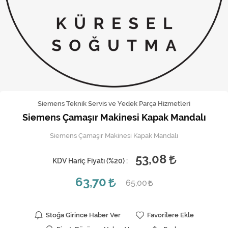
Kireç Önleme Ve Temizlik
Klima
Kombi
Kondansatör
Küçük Ev Aletleri
Siemens Teknik Servis ve Yedek Parça Hizmetleri
Siemens Çamaşır Makinesi Kapak Mandalı
Musluk
Siemens Çamaşır Makinesi Kapak Mandalı
Rezistanslar
53,08
KDV Hariç Fiyatı (
%20
) :
Soğutma Sistemleri
63,70
65,00
Şofben ve Termosifon
Stoğa Girince Haber Ver
Favorilere Ekle