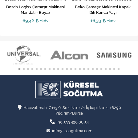
Bosch Logixx Çamaşır Makinesi
Beko Çamaşır Makinesi Kapak
Mandalı - Beyaz
Dili Kanca Yayı
69,42
16,33
+kdv
+kdv
Hacıvat mah. C113/1 Sok. No: 1/1 İç kapı No: 1, 16290
Yıldırım/Bursa
+90 533 420 86 54
info@kssogutma.com