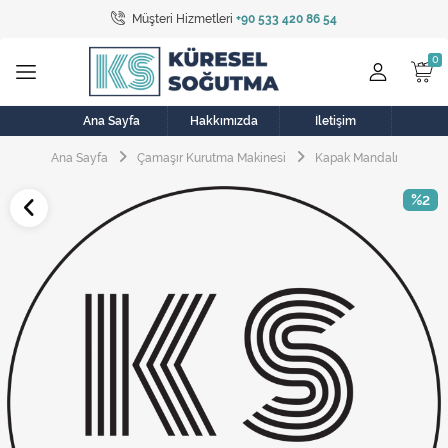
Müşteri Hizmetleri
+90 533 420 86 54
Tüm Kategoriler
Bulaşık Makinesi
Buzdolabı
Ana Sayfa
Hakkımızda
İletişim
Ana Sayfa
Çamaşır Kurutma Makinesi
Kapak Mandalı
Çamaşır Kurutma Makinesi
%2
Çamaşır Makinesi
Doğalgaz Sobası
Elektrikli Aksamlar
Elektrikli Süpürge
Fan
Fırın, Ocak ve Aspiratör