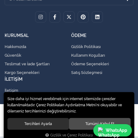
KURUMSAL
ÖDEME
Hakkımızda
Gizlilik Politikası
Güvenlik
Kullanım Koşulları
Teslimat ve İade Şartları
Ödeme Seçenekleri
Kargo Seçenekleri
Satış Sözleşmesi
İLETİŞİM
İletişim
Size daha iyi hizmet verebilmek için internet sitemizde çerezler
kullanılmaktadır. Çerez Politikaları Aydınlatma Metni’ni okuyabilir ve
dilerseniz tercihlerinizi değiştirebilirsiniz.
© 2020
Küresel Soğutma Sistemleri Yedek Parça San. Ve Tic. Ltd. Şti.
. Tüm
hakları saklıdır.
Tercihleri Ayarla
Tümünü Kabul Et
WhatsApp
Gizlilik ve Çerez Politikası