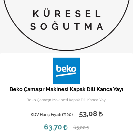
Kireç Önleme Ve Temizlik
Klima
Kombi
Kondansatör
Küçük Ev Aletleri
Musluk
Rezistanslar
Beko Çamaşır Makinesi Kapak Dili Kanca Yayı
Soğutma Sistemleri
Beko Çamaşır Makinesi Kapak Dili Kanca Yayı
Şofben ve Termosifon
53,08
KDV Hariç Fiyatı (
%20
) :
63,70
65,00