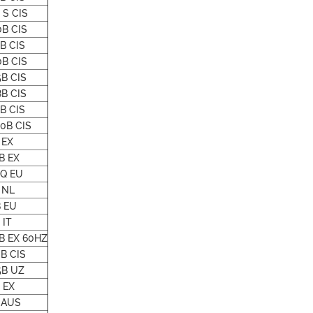
 S CIS
B CIS
B CIS
B CIS
B CIS
B CIS
B CIS
0B CIS
 EX
B EX
Q EU
 NL
 EU
 IT
B EX 60HZ
B CIS
B UZ
 EX
 AUS