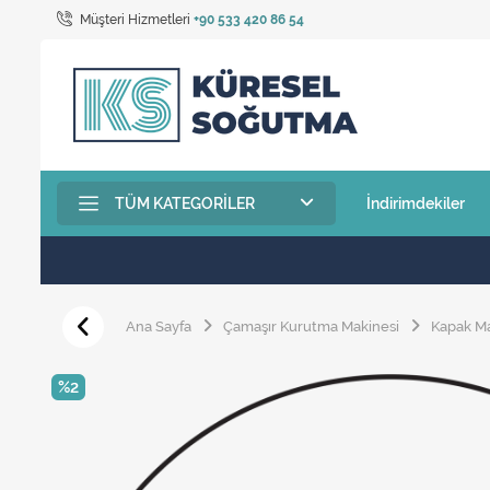
Müşteri Hizmetleri
+90 533 420 86 54
TÜM KATEGORILER
İndirimdekiler
Ana Sayfa
Çamaşır Kurutma Makinesi
Kapak M
%2