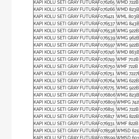
KAPI KOLU SETI GRAY FUTURA
F076265
WMD 722B
KAPI KOLU SETI GRAY FUTURA
F076266
WMD 823B
KAPI KOLU SETI GRAY FUTURA
F076421
WML 803B
KAPI KOLU SETI GRAY FUTURA
F076537
WMG 843B
KAPI KOLU SETI GRAY FUTURA
F076538
WMG 922B
KAPI KOLU SETI GRAY FUTURA
F076539
WMG 962B
KAPI KOLU SETI GRAY FUTURA
F076597
WMG 922B 
KAPI KOLU SETI GRAY FUTURA
F076746
WMD 863B
KAPI KOLU SETI GRAY FUTURA
F076749
WMF 702B
KAPI KOLU SETI GRAY FUTURA
F076750
WMF 722B 
KAPI KOLU SETI GRAY FUTURA
F076751
WMG 7227B
KAPI KOLU SETI GRAY FUTURA
F076764
WMG 622B
KAPI KOLU SETI GRAY FUTURA
F076775
WMG 922B
KAPI KOLU SETI GRAY FUTURA
F076806
WMG 823B
KAPI KOLU SETI GRAY FUTURA
F076809
WMPG 742
KAPI KOLU SETI GRAY FUTURA
F076815
WMG 722B
KAPI KOLU SETI GRAY FUTURA
F076817
WMG 822B 
KAPI KOLU SETI GRAY FUTURA
F076931
WMF 822B
KAPI KOLU SETI GRAY FUTURA
F078598
WMSD 621
KAPI KOLU SETI GRAY FUTURA
F078599
WMSD 601