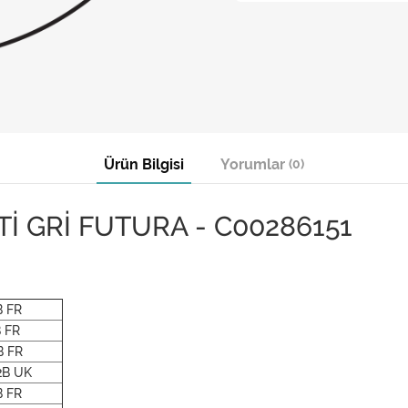
Ürün Bilgisi
Yorumlar
(0)
İ GRİ FUTURA - C00286151
 FR
 FR
B FR
B UK
 FR