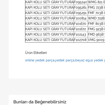
KAPI KOLU SETI GRAY FUTURA
F095240
WMG 821 B
KAPI KOLU SETI GRAY FUTURA
F095261
FMG 723B 
KAPI KOLU SETI GRAY FUTURA
F095291
FMF 703B 
KAPI KOLU SETI GRAY FUTURA
F100814
WMD 722B
KAPI KOLU SETI GRAY FUTURA
F101670
FMF 803B 
KAPI KOLU SETI GRAY FUTURA
F101672
FMG 923B 
KAPI KOLU SETI GRAY FUTURA
F102143
FMD 963B 
KAPI KOLU SETI GRAY FUTURA
F102708
VMG 9009
Ürün Etiketleri
online yedek parça
,
yedek parça
,
beyaz eşya yedek 
Bunları da Beğenebilirsiniz