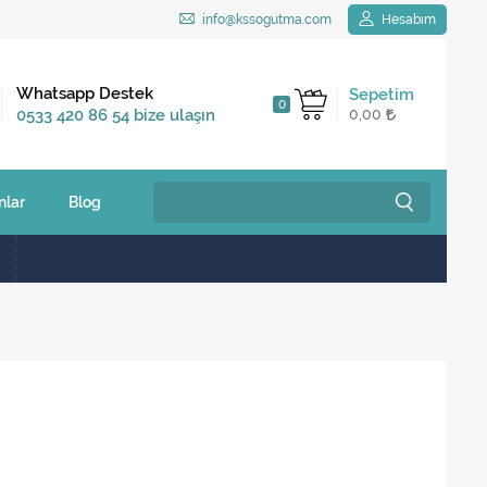
info@kssogutma.com
Hesabım
Kargo Bedava
Whatsapp Destek
Sepetim
0
2.500 TL ve üzeri
0533 420 86 54 bize ulaşın
0,00
siparişlerinizde
nlar
Blog