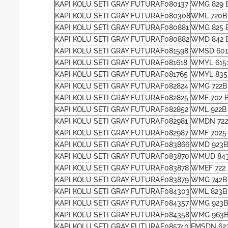
KAPI KOLU SETI GRAY FUTURA
F080137
WMG 829 
KAPI KOLU SETI GRAY FUTURA
F080308
WML 720B
KAPI KOLU SETI GRAY FUTURA
F080881
WMG 825 B
KAPI KOLU SETI GRAY FUTURA
F080882
WMD 842 B
KAPI KOLU SETI GRAY FUTURA
F081598
WMSD 601
KAPI KOLU SETI GRAY FUTURA
F081618
WMYL 615
KAPI KOLU SETI GRAY FUTURA
F081765
WMYL 835
KAPI KOLU SETI GRAY FUTURA
F082824
WMG 722B 
KAPI KOLU SETI GRAY FUTURA
F082825
WMF 702 B
KAPI KOLU SETI GRAY FUTURA
F082852
WML 922B
KAPI KOLU SETI GRAY FUTURA
F082981
WMDN 722
KAPI KOLU SETI GRAY FUTURA
F082987
WMF 7025 
KAPI KOLU SETI GRAY FUTURA
F083866
WMD 923B
KAPI KOLU SETI GRAY FUTURA
F083870
WMUD 843
KAPI KOLU SETI GRAY FUTURA
F083878
WMEF 722
KAPI KOLU SETI GRAY FUTURA
F083879
WMG 742B
KAPI KOLU SETI GRAY FUTURA
F084303
WML 823B
KAPI KOLU SETI GRAY FUTURA
F084357
WMG 923B
KAPI KOLU SETI GRAY FUTURA
F084358
WMG 963B
KAPI KOLU SETI GRAY FUTURA
F085740
FMSDN 62