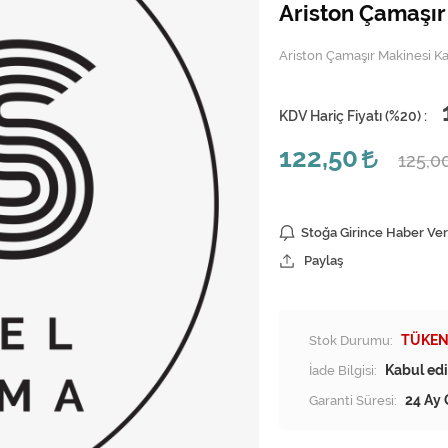
Ariston Çamaşır
Ariston Çamaşır Makinesi K
KDV Hariç Fiyatı (
%20
) :
122,50
125,0
Stoğa Girince Haber Ver
Paylaş
Stok Durumu:
TÜKEN
İade Bilgisi:
Garanti Süresi:
24 Ay 