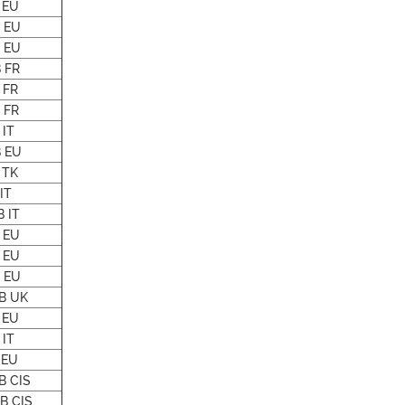
 EU
 EU
 EU
 FR
 FR
 FR
IT
 EU
 TK
IT
 IT
 EU
 EU
 EU
B UK
 EU
IT
 EU
B CIS
B CIS