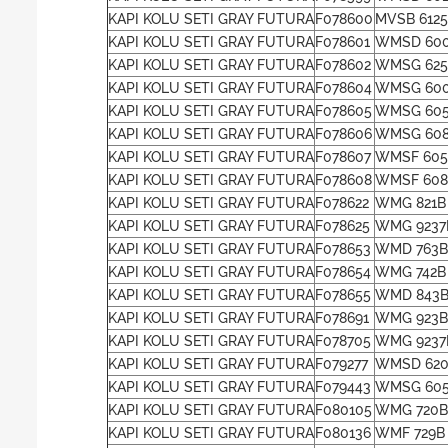
KAPI KOLU SETI GRAY FUTURA
F078600
MVSB 6125
KAPI KOLU SETI GRAY FUTURA
F078601
WMSD 600
KAPI KOLU SETI GRAY FUTURA
F078602
WMSG 625
KAPI KOLU SETI GRAY FUTURA
F078604
WMSG 600
KAPI KOLU SETI GRAY FUTURA
F078605
WMSG 605
KAPI KOLU SETI GRAY FUTURA
F078606
WMSG 608
KAPI KOLU SETI GRAY FUTURA
F078607
WMSF 605
KAPI KOLU SETI GRAY FUTURA
F078608
WMSF 608
KAPI KOLU SETI GRAY FUTURA
F078622
WMG 821B
KAPI KOLU SETI GRAY FUTURA
F078625
WMG 9237
KAPI KOLU SETI GRAY FUTURA
F078653
WMD 763B
KAPI KOLU SETI GRAY FUTURA
F078654
WMG 742B
KAPI KOLU SETI GRAY FUTURA
F078655
WMD 843B
KAPI KOLU SETI GRAY FUTURA
F078691
WMG 923B
KAPI KOLU SETI GRAY FUTURA
F078705
WMG 9237
KAPI KOLU SETI GRAY FUTURA
F079277
WMSD 620
KAPI KOLU SETI GRAY FUTURA
F079443
WMSG 605
KAPI KOLU SETI GRAY FUTURA
F080105
WMG 720B
KAPI KOLU SETI GRAY FUTURA
F080136
WMF 729B