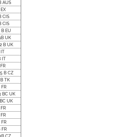
B AUS
 EX
 CIS
 CIS
 B EU
1B UK
2 B UK
IT
 IT
 FR
5 B CZ
B TK
 FR
 BC UK
 BC UK
 FR
 FR
 FR
 FR
3B CZ