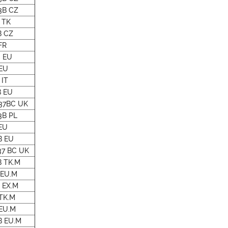
3B CZ
 TK
B CZ
FR
 EU
EU
IT
B EU
37BC UK
3B PL
EU
B EU
37 BC UK
B TK.M
 EU.M
 EX.M
TK.M
EU.M
B EU.M