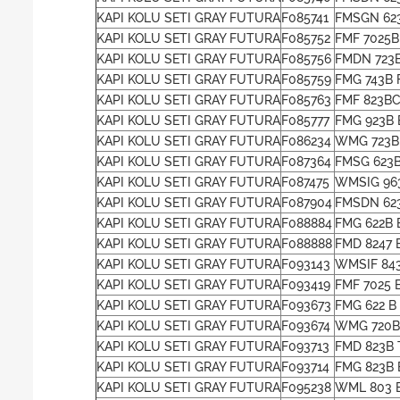
KAPI KOLU SETI GRAY FUTURA
F085741
FMSGN 62
KAPI KOLU SETI GRAY FUTURA
F085752
FMF 7025B
KAPI KOLU SETI GRAY FUTURA
F085756
FMDN 723
KAPI KOLU SETI GRAY FUTURA
F085759
FMG 743B 
KAPI KOLU SETI GRAY FUTURA
F085763
FMF 823BC
KAPI KOLU SETI GRAY FUTURA
F085777
FMG 923B 
KAPI KOLU SETI GRAY FUTURA
F086234
WMG 723B 
KAPI KOLU SETI GRAY FUTURA
F087364
FMSG 623
KAPI KOLU SETI GRAY FUTURA
F087475
WMSIG 96
KAPI KOLU SETI GRAY FUTURA
F087904
FMSDN 62
KAPI KOLU SETI GRAY FUTURA
F088884
FMG 622B 
KAPI KOLU SETI GRAY FUTURA
F088888
FMD 8247 
KAPI KOLU SETI GRAY FUTURA
F093143
WMSIF 84
KAPI KOLU SETI GRAY FUTURA
F093419
FMF 7025 
KAPI KOLU SETI GRAY FUTURA
F093673
FMG 622 B
KAPI KOLU SETI GRAY FUTURA
F093674
WMG 720B
KAPI KOLU SETI GRAY FUTURA
F093713
FMD 823B 
KAPI KOLU SETI GRAY FUTURA
F093714
FMG 823B 
KAPI KOLU SETI GRAY FUTURA
F095238
WML 803 