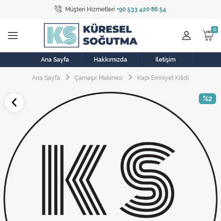
Müşteri Hizmetleri
+90 533 420 86 54
Tüm Kategoriler
Bulaşık Makinesi
Buzdolabı
Ana Sayfa
Hakkımızda
İletişim
Ana Sayfa
Çamaşır Makinesi
Kapı Emniyet Kilidi
Çamaşır Kurutma Makinesi
%2
Çamaşır Makinesi
Doğalgaz Sobası
Elektrikli Aksamlar
Elektrikli Süpürge
Fan
Fırın, Ocak ve Aspiratör