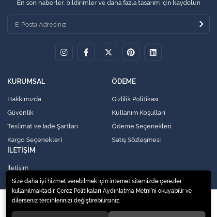
En son haberler, bildirimler ve daha fazla tasarım için kaydolun
KURUMSAL
ÖDEME
Hakkımızda
Gizlilik Politikası
Güvenlik
Kullanım Koşulları
Teslimat ve İade Şartları
Ödeme Seçenekleri
Kargo Seçenekleri
Satış Sözleşmesi
İLETİŞİM
İletişim
Size daha iyi hizmet verebilmek için internet sitemizde çerezler
kullanılmaktadır. Çerez Politikaları Aydınlatma Metni’ni okuyabilir ve
dilerseniz tercihlerinizi değiştirebilirsiniz.
© 2020
Küresel Soğutma Sistemleri Yedek Parça San. Ve Tic. Ltd. Şti.
. Tüm
hakları saklıdır.