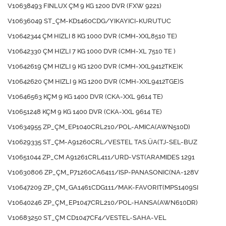
V10638493 FINLUX ÇM 9 KG 1200 DVR (FXW 9221)
V10636049 ST_ÇM-KD1460CDG/YIKAYICI-KURUTUC
V10642344 ÇM HIZLI 8 KG 1000 DVR (CMH-XXL8510 TE)
V10642330 ÇM HIZLI 7 KG 1000 DVR (CMH-XL 7510 TE )
V10642619 ÇM HIZLI 9 KG 1200 DVR (CMH-XXL9412TKE)K
V10642620 ÇM HIZLI 9 KG 1200 DVR (CMH-XXL9412TGE)S
V10646563 KÇM 9 KG 1400 DVR (CKA-XXL 9614 TE)
V10651248 KÇM 9 KG 1400 DVR (CKA-XXL 9614 TE)
V10634955 ZP_ÇM_EP1040CRL210/POL-AMICA(AWN510D)
V10629335 ST_ÇM-A91260CRL/VESTEL TAS.ÜA(TJ-SEL-BUZ
V10651044 ZP_CM A91261CRL411/URD-VST(ARAMIDES 1291
V10630806 ZP_ÇM_P71260CA6411/ISP-PANASONIC(NA-128V
V10647209 ZP_ÇM_GA1461CDG111/MAK-FAVORIT(MPS1409SI
V10640246 ZP_ÇM_EP1047CRL210/POL-HANSA(AWN610DR)
V10683250 ST_ÇM CD1047CF4/VESTEL-SAHA-VEL