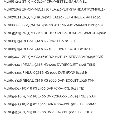
V10683251 ST_ÇM CD1049CF4/VESTEL-SAHA-VEL
V10672841 ZP-ÇM-MD1244CFLA310/LIT-STANDART(WMF6125
V10678122 ZP_ÇM_HR1040CFLA210/LET-FINLUX(WH 1040)
V10666888 ZP_ÇM GA1461CDG111/İSR-NORMANDE(WD906)
V10653129 ZP_ÇM GG1461CDG111/HİR-QUADRO(WMD-G14060
V10669734 REGAL ÇM 8 KG (PRATICA 8102 T)
V10669754 REGAL ÇM 8 KG 1000 DVR (ECOJET 8102 T)
V10654472 ZP_ÇM GG1461CDG111/BÜY-SERVIS(WD1496FGB)
V10653943 REGAL ÇM 8 KG 1200 DVR(ECOJET 1228 TSM)
V10653944 FINLUX ÇM 8 KG 1000 DVR (FXW 8121M)
V10653928 REGAL ÇM 8 KG 1000 DVR(ECOJET 1028 TM)
V10654015 KÇM 8 KG 1400 DVR (CKA-XXL 8514 TE)
V10654426 KÇM 9 KG 1400 DVR(CKA-XXL 9614 TGE)SİYAH
V10654425 KÇM 9 KG 1400 DVR (CKA-XXL 9614 TKE)KRMZ
V10654392 KÇM 9 KG 1400 DVR (KA-XXL 9614 TXE)INOX