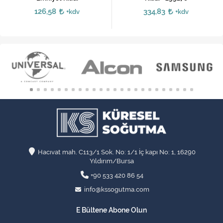
126,58
334,83
+kdv
+kdv
Hacıvat mah. C113/1 Sok. No: 1/1 İç kapı No: 1, 16290
Yıldırım/Bursa
+90 533 420 86 54
info@kssogutma.com
E Bültene Abone Olun