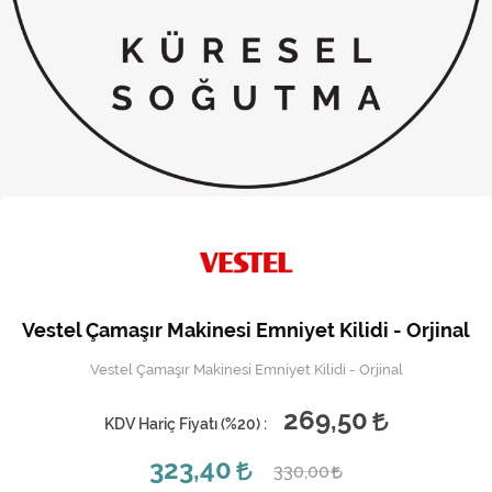
Kireç Önleme Ve Temizlik
Klima
Kombi
Kondansatör
Küçük Ev Aletleri
Musluk
Rezistanslar
Vestel Çamaşır Makinesi Emniyet Kilidi - Orjinal
Soğutma Sistemleri
Vestel Çamaşır Makinesi Emniyet Kilidi - Orjinal
Şofben ve Termosifon
269,50
KDV Hariç Fiyatı (
%20
) :
323,40
330,00