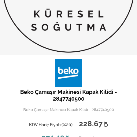
Kireç Önleme Ve Temizlik
Klima
Kombi
Kondansatör
Küçük Ev Aletleri
Musluk
Rezistanslar
Beko Çamaşır Makinesi Kapak Kilidi -
Soğutma Sistemleri
2847740500
Beko Çamaşır Makinesi Kapak Kilidi - 2847740500
Şofben ve Termosifon
228,67
KDV Hariç Fiyatı (
%20
) :