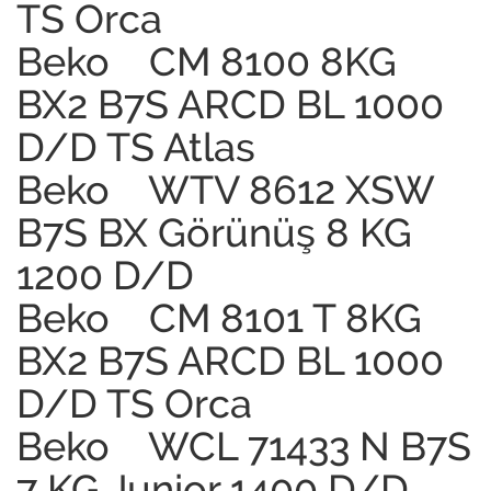
TS Orca
Beko CM 8100 8KG
BX2 B7S ARCD BL 1000
D/D TS Atlas
Beko WTV 8612 XSW
B7S BX Görünüş 8 KG
1200 D/D
Beko CM 8101 T 8KG
BX2 B7S ARCD BL 1000
D/D TS Orca
Beko WCL 71433 N B7S
7 KG Junior 1400 D/D