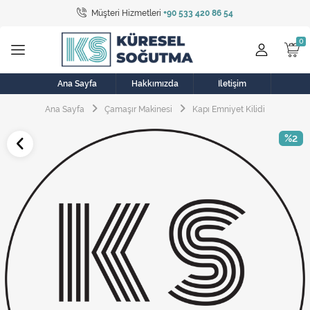
Müşteri Hizmetleri
+90 533 420 86 54
Tüm Kategoriler
Bulaşık Makinesi
Buzdolabı
Ana Sayfa
Hakkımızda
İletişim
Ana Sayfa
Çamaşır Makinesi
Kapı Emniyet Kilidi
Çamaşır Kurutma Makinesi
%2
Çamaşır Makinesi
Doğalgaz Sobası
Elektrikli Aksamlar
Elektrikli Süpürge
Fan
Fırın, Ocak ve Aspiratör