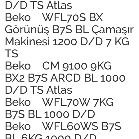
D/D TS Atlas
Beko WFL70S BX
Görünüş B7S BL Çamaşır
Makinesi 1200 D/D 7 KG
TS
Beko CM 9100 9KG
BX2 B7S ARCD BL 1000
D/D TS Atlas
Beko WFL70W 7KG
B7S BL 1000 D/D
Beko WFL60WS B7S
BL 6KG 1000 D/D