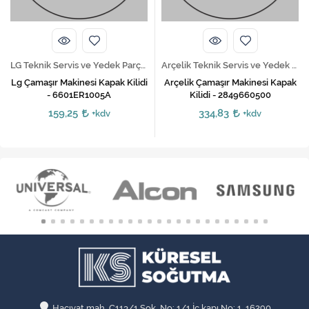
Arçelik Teknik Servis ve Yedek Parça Hizmetleri
Indesit Teknik Servis ve Yedek Parça Hizmetleri
Arçelik Çamaşır Makinesi Kapak
İndesit Çamaşır Makinesi Kapı
Kilidi - 2849660500
Kilidi
334,83
196,00
+kdv
+kdv
Hacıvat mah. C113/1 Sok. No: 1/1 İç kapı No: 1, 16290