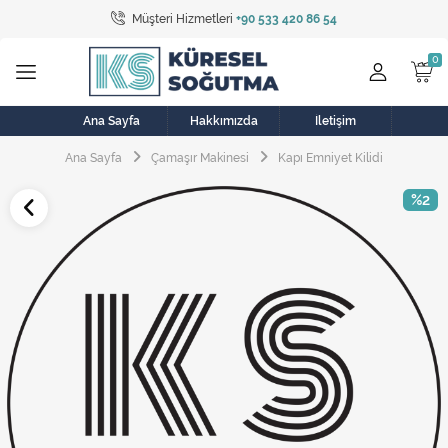
Müşteri Hizmetleri
+90 533 420 86 54
Tüm Kategoriler
Bulaşık Makinesi
Buzdolabı
Ana Sayfa
Hakkımızda
İletişim
Ana Sayfa
Çamaşır Makinesi
Kapı Emniyet Kilidi
Çamaşır Kurutma Makinesi
%2
Çamaşır Makinesi
Doğalgaz Sobası
Elektrikli Aksamlar
Elektrikli Süpürge
Fan
Fırın, Ocak ve Aspiratör