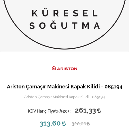
Kireç Önleme Ve Temizlik
Klima
Kombi
Kondansatör
Küçük Ev Aletleri
Musluk
Rezistanslar
Ariston Çamaşır Makinesi Kapak Kilidi - 085194
Soğutma Sistemleri
Ariston Çamaşır Makinesi Kapak Kilidi - 085194
Şofben ve Termosifon
261,33
KDV Hariç Fiyatı (
%20
) :
313,60
320,00