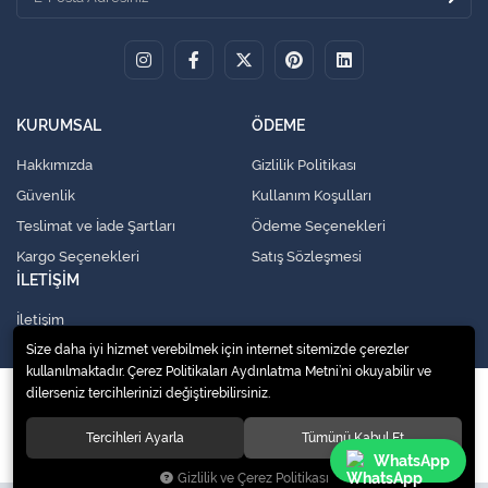
KURUMSAL
ÖDEME
Hakkımızda
Gizlilik Politikası
Güvenlik
Kullanım Koşulları
Teslimat ve İade Şartları
Ödeme Seçenekleri
Kargo Seçenekleri
Satış Sözleşmesi
İLETİŞİM
İletişim
Size daha iyi hizmet verebilmek için internet sitemizde çerezler
kullanılmaktadır. Çerez Politikaları Aydınlatma Metni’ni okuyabilir ve
dilerseniz tercihlerinizi değiştirebilirsiniz.
© 2020
Küresel Soğutma Sistemleri Yedek Parça San. Ve Tic. Ltd. Şti.
. Tüm
hakları saklıdır.
Tercihleri Ayarla
Tümünü Kabul Et
WhatsApp
Gizlilik ve Çerez Politikası