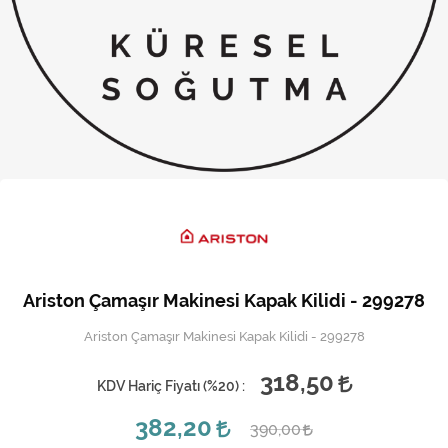
Kireç Önleme Ve Temizlik
Klima
Kombi
Kondansatör
Küçük Ev Aletleri
Musluk
Rezistanslar
Ariston Çamaşır Makinesi Kapak Kilidi - 299278
Soğutma Sistemleri
Ariston Çamaşır Makinesi Kapak Kilidi - 299278
Şofben ve Termosifon
318,50
KDV Hariç Fiyatı (
%20
) :
382,20
390,00