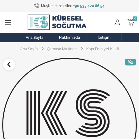
Müşteri Hizmetleri
+90 533 420 86 54
Tüm Kategoriler
Bulaşık Makinesi
Buzdolabı
Ana Sayfa
Hakkımızda
İletişim
Ana Sayfa
Çamaşır Makinesi
Kapı Emniyet Kilidi
Çamaşır Kurutma Makinesi
%2
Çamaşır Makinesi
Doğalgaz Sobası
Elektrikli Aksamlar
Elektrikli Süpürge
Fan
Fırın, Ocak ve Aspiratör