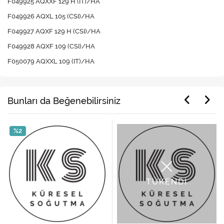
F049925 AQXXF 129 H (IT)/HA
F049926 AQXL 105 (CSI)/HA
F049927 AQXF 129 H (CSI)/HA
F049928 AQXF 109 (CSI)/HA
F050079 AQXXL 109 (IT)/HA
Bunları da Beğenebilirsiniz
%2
TÜKENDİ