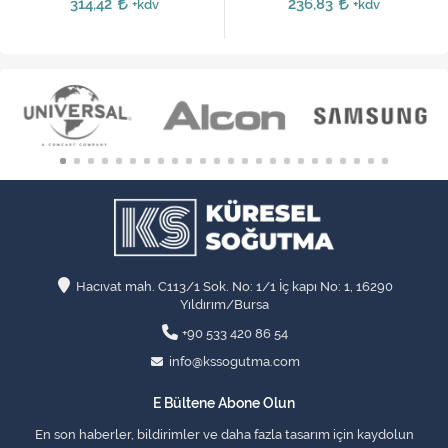
314,42
236,83
+kdv
+kdv
Hacıvat mah. C113/1 Sok. No: 1/1 İç kapı No: 1, 16290
Yıldırım/Bursa
+90 533 420 86 54
info@kssogutma.com
E Bültene Abone Olun
En son haberler, bildirimler ve daha fazla tasarım için kaydolun