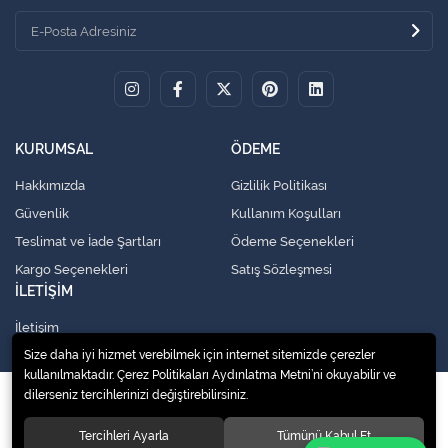
KURUMSAL
ÖDEME
Hakkımızda
Gizlilik Politikası
Güvenlik
Kullanım Koşulları
Teslimat ve İade Şartları
Ödeme Seçenekleri
Kargo Seçenekleri
Satış Sözleşmesi
İLETİŞİM
İletişim
Size daha iyi hizmet verebilmek için internet sitemizde çerezler
kullanılmaktadır. Çerez Politikaları Aydınlatma Metni’ni okuyabilir ve
dilerseniz tercihlerinizi değiştirebilirsiniz.
© 2020
Küresel Soğutma Sistemleri Yedek Parça San. Ve Tic. Ltd. Şti.
. Tüm
hakları saklıdır.
Tercihleri Ayarla
Tümünü Kabul Et