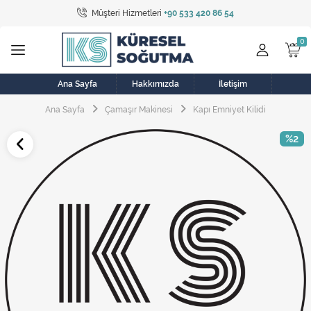
Müşteri Hizmetleri
+90 533 420 86 54
Tüm Kategoriler
Bulaşık Makinesi
Buzdolabı
Ana Sayfa
Hakkımızda
İletişim
Ana Sayfa
Çamaşır Makinesi
Kapı Emniyet Kilidi
Çamaşır Kurutma Makinesi
%2
Çamaşır Makinesi
Doğalgaz Sobası
Elektrikli Aksamlar
Elektrikli Süpürge
Fan
Fırın, Ocak ve Aspiratör