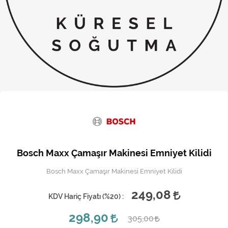
Kireç Önleme Ve Temizlik
Klima
Kombi
Kondansatör
Küçük Ev Aletleri
Musluk
Rezistanslar
Bosch Maxx Çamaşır Makinesi Emniyet Kilidi
Soğutma Sistemleri
Bosch Maxx Çamaşır Makinesi Emniyet Kilidi
Şofben ve Termosifon
249,08
KDV Hariç Fiyatı (
%20
) :
298,90
305,00