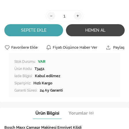
-
+
SEPETE EKLE
HEMEN AL
Favorilere Ekle
Fiyatı Düşünce Haber Ver
Paylaş
Stok Durumu:
VAR
Ürün Kodu:
T3451
İade Bilgisi:
Siparişiniz:
Hızlı Kargo
Garanti Süresi:
24 Ay Garanti
Ürün Bilgisi
Yorumlar
(0)
Bosch Maxx Çamaşır Makinesi Emniyet Kilidi