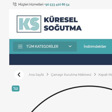
Müşteri Hizmetleri
+90 533 420 86 54
TÜM KATEGORILER
İndirimdekiler
Ana Sayfa
Çamaşır Kurutma Makinesi
Kapak M
%2