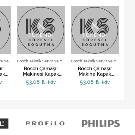
TÜKENDİ
TÜKENDİ
Altus Teknik Servis ve Yedek Parça Hizmetleri
Bosch Teknik Servis ve Yedek Parça Hizmetleri
Bosch Teknik Servis ve Yedek Parça Hizmetleri
ır
Bosch Çamaşır
Bosch Çamaşır
V
ak
Makinesi Kapak
Makine Kapak
Ça
Mandalı
Mandalı - Gri
T
53,08
53,08
v
+kdv
+kdv