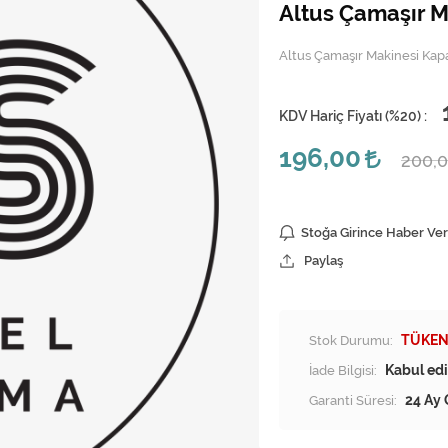
Altus Çamaşır 
Altus Çamaşır Makinesi Kap
KDV Hariç Fiyatı (
%20
) :
196,00
200,
Stoğa Girince Haber Ver
Paylaş
Stok Durumu:
TÜKEN
İade Bilgisi:
Garanti Süresi:
24 Ay 