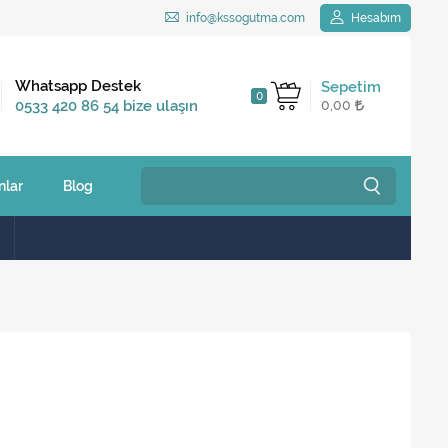
info@kssogutma.com
Hesabım
Kargo Bedava
Whatsapp Destek
Sepetim
0
2.500 TL ve üzeri
0533 420 86 54 bize ulaşın
0,00
siparişlerinizde
nlar
Blog