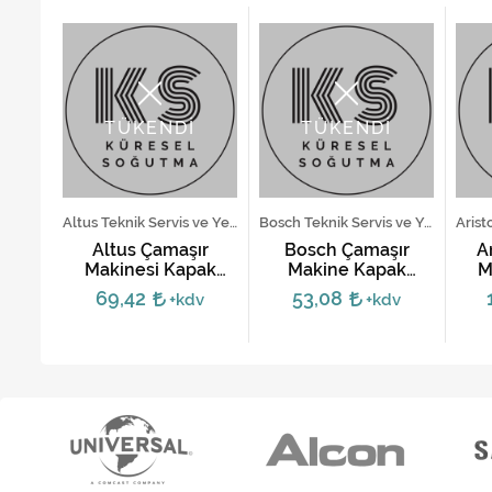
TÜKENDİ
TÜKENDİ
Samsung Teknik Servis ve Yedek Parça Hizmetleri
Altus Teknik Servis ve Yedek Parça Hizmetleri
Bosch Teknik Servis ve Yedek Parça Hizmetleri
şır
Altus Çamaşır
Bosch Çamaşır
A
pak
Makinesi Kapak
Makine Kapak
M
Mandalı
Mandalı - Beyaz
69,42
53,08
v
+kdv
+kdv