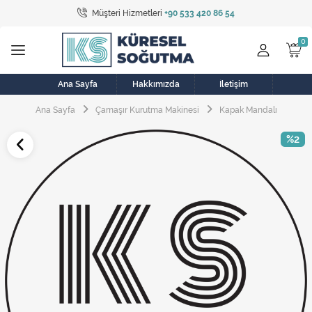
Müşteri Hizmetleri
+90 533 420 86 54
Tüm Kategoriler
Bulaşık Makinesi
Buzdolabı
Ana Sayfa
Hakkımızda
İletişim
Ana Sayfa
Çamaşır Kurutma Makinesi
Kapak Mandalı
Çamaşır Kurutma Makinesi
%2
Çamaşır Makinesi
Doğalgaz Sobası
Elektrikli Aksamlar
Elektrikli Süpürge
Fan
Fırın, Ocak ve Aspiratör