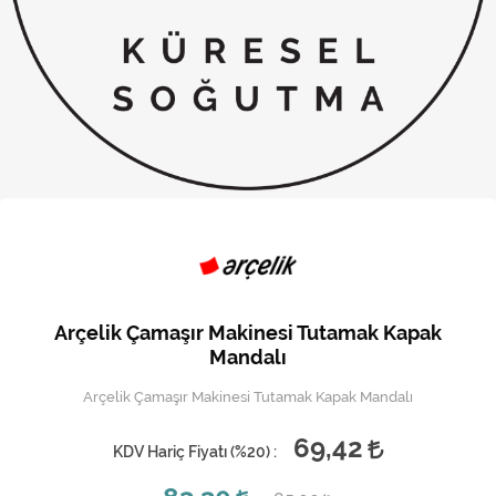
Kireç Önleme Ve Temizlik
Klima
Kombi
Kondansatör
Küçük Ev Aletleri
Musluk
Rezistanslar
Arçelik Çamaşır Makinesi Tutamak Kapak
Soğutma Sistemleri
Mandalı
Arçelik Çamaşır Makinesi Tutamak Kapak Mandalı
Şofben ve Termosifon
69,42
KDV Hariç Fiyatı (
%20
) :