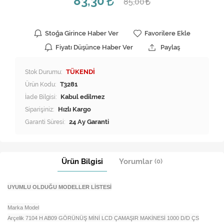
83,30
85,00
Stoğa Girince Haber Ver
Favorilere Ekle
Fiyatı Düşünce Haber Ver
Paylaş
Stok Durumu:
TÜKENDİ
Ürün Kodu:
T3281
İade Bilgisi:
Siparişiniz:
Hızlı Kargo
Garanti Süresi:
24 Ay Garanti
Ürün Bilgisi
Yorumlar
(0)
UYUMLU OLDUĞU MODELLER LİSTESİ
Marka Model
Arçelik 7104 H AB09 GÖRÜNÜŞ MİNİ LCD ÇAMAŞIR MAKİNESİ 1000 D/D ÇS