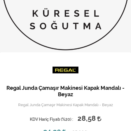
Kireç Önleme Ve Temizlik
Klima
Kombi
Kondansatör
Küçük Ev Aletleri
Musluk
Rezistanslar
Regal Junda Çamaşır Makinesi Kapak Mandalı -
Soğutma Sistemleri
Beyaz
Regal Junda Çamaşır Makinesi Kapak Mandalı - Beyaz
Şofben ve Termosifon
28,58
KDV Hariç Fiyatı (
%20
) :