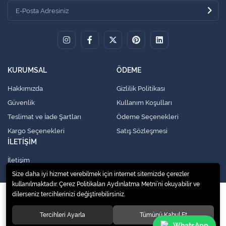
KURUMSAL
ÖDEME
Hakkımızda
Gizlilik Politikası
Güvenlik
Kullanım Koşulları
Teslimat ve İade Şartları
Ödeme Seçenekleri
Kargo Seçenekleri
Satış Sözleşmesi
İLETİŞİM
İletişim
Size daha iyi hizmet verebilmek için internet sitemizde çerezler
kullanılmaktadır. Çerez Politikaları Aydınlatma Metni’ni okuyabilir ve
dilerseniz tercihlerinizi değiştirebilirsiniz.
© 2020
Küresel Soğutma Sistemleri Yedek Parça San. Ve Tic. Ltd. Şti.
. Tüm
hakları saklıdır.
Tercihleri Ayarla
Tümünü Kabul Et
WhatsApp