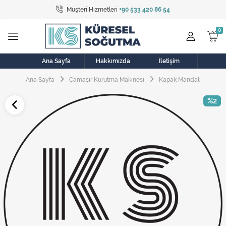
Müşteri Hizmetleri
+90 533 420 86 54
Tüm Kategoriler
Bulaşık Makinesi
Buzdolabı
Ana Sayfa
Hakkımızda
İletişim
Ana Sayfa
Çamaşır Kurutma Makinesi
Kapak Mandalı
Çamaşır Kurutma Makinesi
%2
Çamaşır Makinesi
Doğalgaz Sobası
Elektrikli Aksamlar
Elektrikli Süpürge
Fan
Fırın, Ocak ve Aspiratör