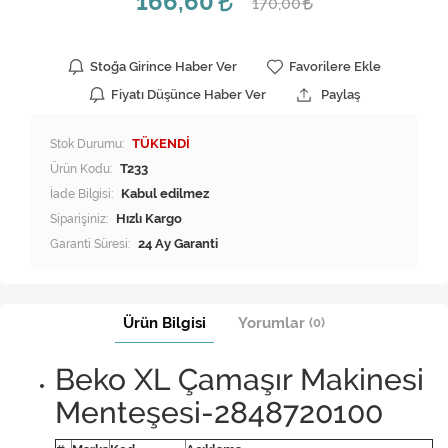
166,60
170,00
Stoğa Girince Haber Ver
Favorilere Ekle
Fiyatı Düşünce Haber Ver
Paylaş
Stok Durumu:
TÜKENDİ
Ürün Kodu:
T233
İade Bilgisi:
Siparişiniz:
Hızlı Kargo
Garanti Süresi:
24 Ay Garanti
Ürün Bilgisi
Yorumlar
(0)
Beko XL Çamaşır Makinesi
Menteşesi-2848720100