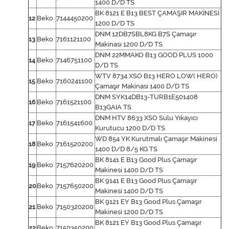
1400 D/D TS
BK 8121 E B13 BEST ÇAMAŞIR MAKİNESİ
12
Beko
7144450200
1200 D/D TS
DNM 12DB7SBL8KG B7S Çamaşır
13
Beko
7161121100
Makinası 1200 D/D TS
DNM 22MMAKO B13 GOOD PLUS 1000
14
Beko
7146751100
D/D TS
WTV 8734 XSO B13 HERO LOW( HERO)
15
Beko
7160241100
Çamaşır Makinası 1400 D/D TS
DNM SYK14DB13-TURB1E501408
16
Beko
7161521100
B13GAIA TS
DNM HTV 8633 XSO Sulu Yıkayıcı
17
Beko
7161541600
Kurutucu 1200 D/D TS
WD 854 YK Kurutmalı Çamaşır Makinesi
18
Beko
7161520200
1400 D/D 8/5 KG TS
BK 8141 E B13 Good Plus Çamaşır
19
Beko
7157620200
Makinesi 1400 D/D TS
BK 9141 E B13 Good Plus Çamaşır
20
Beko
7157650200
Makinesi 1400 D/D TS
BK 9121 EY B13 Good Plus Çamaşır
21
Beko
7150320200
Makinesi 1200 D/D TS
BK 8121 EY B13 Good Plus Çamaşır
22
Beko
7150350200