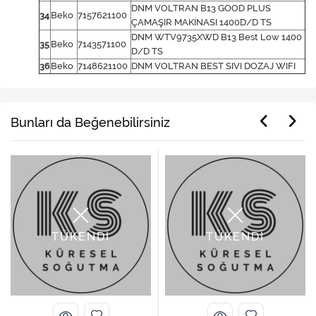
DNM VOLTRAN B13 GOOD PLUS
34
Beko
7157621100
ÇAMAŞIR MAKİNASI 1400D/D TS
DNM WTV9735XWD B13 Best Low 1400
35
Beko
7143571100
D/D TS
36
Beko
7148621100
DNM VOLTRAN BEST SIVI DOZAJ WIFI
Bunları da Beğenebilirsiniz
TÜKENDİ
TÜKENDİ