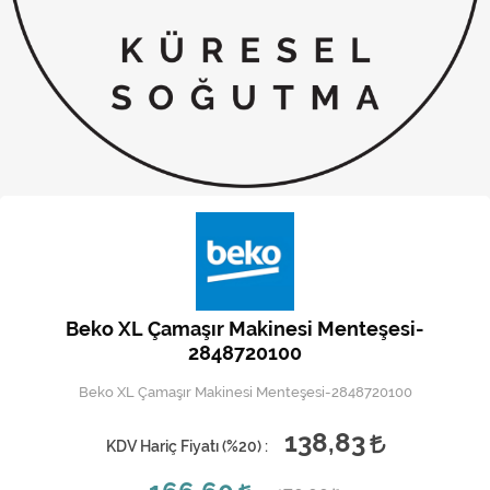
Kireç Önleme Ve Temizlik
Klima
Kombi
Kondansatör
Küçük Ev Aletleri
Musluk
Rezistanslar
Beko XL Çamaşır Makinesi Menteşesi-
Soğutma Sistemleri
2848720100
Beko XL Çamaşır Makinesi Menteşesi-2848720100
Şofben ve Termosifon
138,83
KDV Hariç Fiyatı (
%20
) :