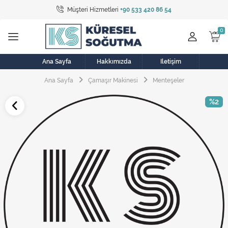
Müşteri Hizmetleri
+90 533 420 86 54
Tüm Kategoriler
Bulaşık Makinesi
Buzdolabı
Ana Sayfa
Hakkımızda
İletişim
Ana Sayfa
Çamaşır Makinesi
Menteşeler
Çamaşır Kurutma Makinesi
%2
Çamaşır Makinesi
Doğalgaz Sobası
Elektrikli Aksamlar
Elektrikli Süpürge
Fan
Fırın, Ocak ve Aspiratör