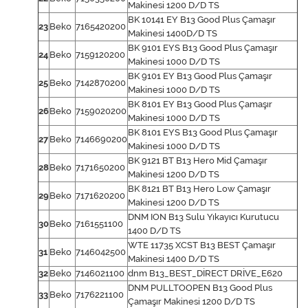
Makinesi 1200 D/D TS
BK 10141 EY B13 Good Plus Çamaşır
23
Beko
7165420200
Makinesi 1400D/D TS
BK 9101 EYS B13 Good Plus Çamaşır
24
Beko
7159120200
Makinesi 1000 D/D TS
BK 9101 EY B13 Good Plus Çamaşır
25
Beko
7142870200
Makinesi 1000 D/D TS
BK 8101 EY B13 Good Plus Çamaşır
26
Beko
7159020200
Makinesi 1000 D/D TS
BK 8101 EYS B13 Good Plus Çamaşır
27
Beko
7146690200
Makinesi 1000 D/D TS
BK 9121 BT B13 Hero Mid Çamaşır
28
Beko
7171650200
Makinesi 1200 D/D TS
BK 8121 BT B13 Hero Low Çamaşır
29
Beko
7171620200
Makinesi 1200 D/D TS
DNM ION B13 Sulu Yıkayıcı Kurutucu
30
Beko
7161551100
1400 D/D TS
WTE 11735 XCST B13 BEST Çamaşır
31
Beko
7146042500
Makinesi 1400 D/D TS
32
Beko
7146021100
dnm B13_BEST_DİRECT DRİVE_E620
DNM PULLTOOPEN B13 Good Plus
33
Beko
7176221100
Çamaşır Makinesi 1200 D/D TS