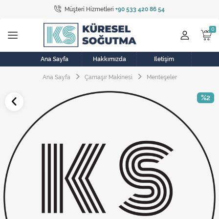
Müşteri Hizmetleri
+90 533 420 86 54
Tüm Kategoriler
Bulaşık Makinesi
Buzdolabı
Ana Sayfa
Hakkımızda
İletişim
Ana Sayfa
Çamaşır Makinesi
Menteşeler
Çamaşır Kurutma Makinesi
%2
Çamaşır Makinesi
Doğalgaz Sobası
Elektrikli Aksamlar
Elektrikli Süpürge
Fan
Fırın, Ocak ve Aspiratör