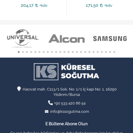
204,17
171,50
+kdv
+kdv
Hacıvat mah. C113/1 Sok. No: 1/1 İç kapı No: 1, 16290
Yıldırım/Bursa
+90 533 420 86 54
info@kssogutma.com
E Bültene Abone Olun