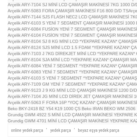
Arçelik ARY-7104 SJ MİNİ LCD ÇAMAŞIR MAKİNESİ 7KG 1000 D/
Arçelik ARY-5083 FORA ÇAMAŞIR MAKİNESİ F16 800 D/D TS
Arç
Arçelik ARY-7144 SJS FLASH NEC2 LCD ÇAMAŞIR MAKİNESİ 7K
Arçelik ARY-6103 S YENİ 7 SEGMENT ÇAMAŞIR MAKİNESİ 1000 
Arçelik ARY-6084 FUSİON YENİ 7 SEGMENT ÇAMAŞIR MAKİNESİ
Arçelik ARY-6104 FUSİON YENİ 7 SEGMENT ÇAMAŞIR MAKİNESİ
Arçelik ARY-8104 SJ 8 KG MİNİ LCD *YEKPARE KAZAN* ÇAMAŞI
Arçelik ARY-8124 SJS MİNİ LCD 1.5 FDAM *YEKPARE KAZAN* Ç
Arçelik ARY-7103 J 7KG DİREKJET MİNİ LCD *YEKPARE KAZAN*
Arçelik ARY-8104 SJA MİNİ LCD *YEKPARE KAZAN* ÇAMAŞIR MA
Arçelik ARY-6084 YENİ 7 SEGMENT *YEKPARE KAZAN* ÇAMAŞIR
Arçelik ARY-6083 YENİ 7 SEGMENT *YEKPARE KAZAN* ÇAMAŞIR
Arçelik ARY-6103 S YENİ 7 SEGMENT *YEKPARE KAZAN* ÇAMAŞ
Arçelik ARY-7109 GM YENİ 7 SEGMENT *YEKPARE KAZAN* ÇAMA
Arçelik ARY-9123 J 9 KG MİNİ LCD ÇAMAŞIR MAKİNESİ 1200 D/
Arçelik ARY-7104 JG MİNİ LCD DİREK JET ÇAMAŞIR MAKİNESİ 1
Arçelik ARY-5063 F FORA 16P *YOÇ KAZAN* ÇAMAŞIR MAKİNESİ
Beko BKY-2418 BZ Y54 K19 1000 ÇS
Beko IRAN BEKO WM 2506
Grundig GWM 4922 S MİNİ LCD ÇAMAŞIR MAKİNESİ YEKPARE K
Grundig GWM 4701 MİNİ LCD ÇAMAŞIR MAKİNESİ YEKPARE KA
,
,
online yedek parça
yedek parça
beyaz eşya yedek parça