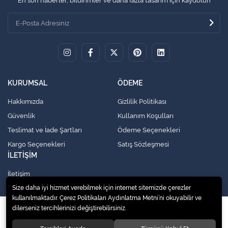
En son haberler, bildirimler ve daha fazla tasarım için kaydolun
KURUMSAL
ÖDEME
Hakkımızda
Gizlilik Politikası
Güvenlik
Kullanım Koşulları
Teslimat ve İade Şartları
Ödeme Seçenekleri
Kargo Seçenekleri
Satış Sözleşmesi
İLETİŞİM
İletişim
Size daha iyi hizmet verebilmek için internet sitemizde çerezler
kullanılmaktadır. Çerez Politikaları Aydınlatma Metni’ni okuyabilir ve
dilerseniz tercihlerinizi değiştirebilirsiniz.
© 2020
Küresel Soğutma Sistemleri Yedek Parça San. Ve Tic. Ltd. Şti.
. Tüm
hakları saklıdır.