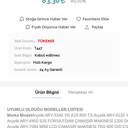
83,30
85,00
Stoğa Girince Haber Ver
Favorilere Ekle
Fiyatı Düşünce Haber Ver
Paylaş
Stok Durumu:
TÜKENDİ
Ürün Kodu:
T447
İade Bilgisi:
Siparişiniz:
Hızlı Kargo
Garanti Süresi:
24 Ay Garanti
Ürün Bilgisi
Yorumlar
(0)
UYUMLU OLDUĞU MODELLER LİSTESİ
Marka Model
Arçelik ARY-3340 YG K19 800 TS
Arçelik ARY-412
Arçelik ARY-4950 SJS FORSA FDAM ÇAMAŞIR MAKİNESİ 1200 D
Arçelik ARY-7084 MİNİ LCD ÇAMAŞIR MAKİNESİ 7KG 800 D/D ÇS