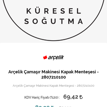
Kireç Önleme Ve Temizlik
Klima
Kombi
Kondansatör
Küçük Ev Aletleri
Musluk
Rezistanslar
Arçelik Çamaşır Makinesi Kapak Menteşesi -
Soğutma Sistemleri
2807210100
Arçelik Çamaşır Makinesi Kapak Menteşesi - 2807210100
Şofben ve Termosifon
69,42
KDV Hariç Fiyatı (
%20
) :